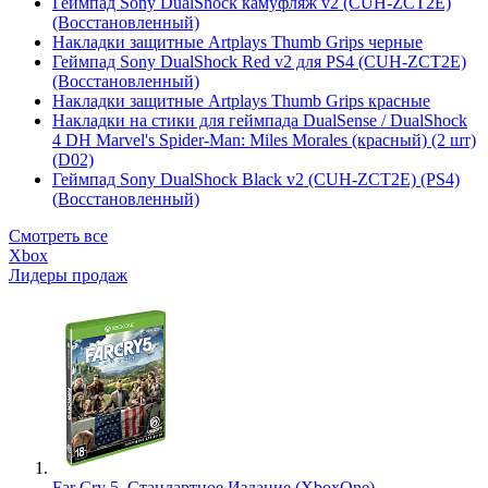
Геймпад Sony DualShock камуфляж v2 (CUH-ZCT2E)
(Восстановленный)
Накладки защитные Artplays Thumb Grips черные
Геймпад Sony DualShock Red v2 для PS4 (CUH-ZCT2E)
(Восстановленный)
Накладки защитные Artplays Thumb Grips красные
Накладки на стики для геймпада DualSense / DualShock
4 DH Marvel's Spider-Man: Miles Morales (красный) (2 шт)
(D02)
Геймпад Sony DualShock Black v2 (CUH-ZCT2E) (PS4)
(Восстановленный)
Смотреть все
Xbox
Лидеры продаж
Far Cry 5. Стандартное Издание (XboxOne)