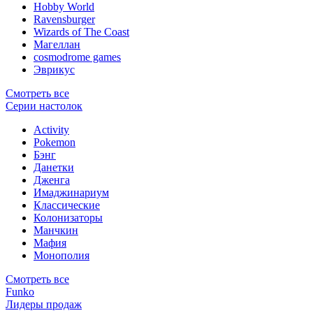
Hobby World
Ravensburger
Wizards of The Coast
Магеллан
сosmodrome games
Эврикус
Смотреть все
Серии настолок
Activity
Pokemon
Бэнг
Данетки
Дженга
Имаджинариум
Классические
Колонизаторы
Манчкин
Мафия
Монополия
Смотреть все
Funko
Лидеры продаж