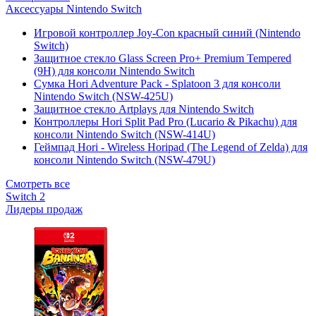
Аксессуары Nintendo Switch
Игровой контроллер Joy-Con красный синий (Nintendo
Switch)
Защитное стекло Glass Screen Pro+ Premium Tempered
(9H) для консоли Nintendo Switch
Сумка Hori Adventure Pack - Splatoon 3 для консоли
Nintendo Switch (NSW-425U)
Защитное стекло Artplays для Nintendo Switch
Контроллеры Hori Split Pad Pro (Lucario & Pikachu) для
консоли Nintendo Switch (NSW-414U)
Геймпад Hori - Wireless Horipad (The Legend of Zelda) для
консоли Nintendo Switch (NSW-479U)
Смотреть все
Switch 2
Лидеры продаж