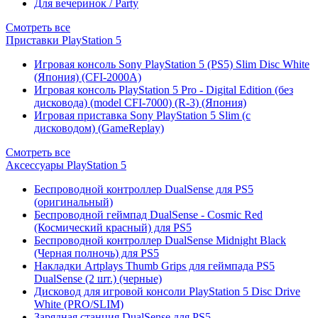
Для вечеринок / Party
Смотреть все
Приставки PlayStation 5
Игровая консоль Sony PlayStation 5 (PS5) Slim Disc White
(Япония) (CFI-2000A)
Игровая консоль PlayStation 5 Pro - Digital Edition (без
дисковода) (model CFI-7000) (R-3) (Япония)
Игровая приставка Sony PlayStation 5 Slim (с
дисководом) (GameReplay)
Смотреть все
Аксессуары PlayStation 5
Беспроводной контроллер DualSense для PS5
(оригинальный)
Беспроводной геймпад DualSense - Cosmic Red
(Космический красный) для PS5
Беспроводной контроллер DualSense Midnight Black
(Черная полночь) для PS5
Накладки Artplays Thumb Grips для геймпада PS5
DualSense (2 шт.) (черные)
Дисковод для игровой консоли PlayStation 5 Disc Drive
White (PRO/SLIM)
Зарядная станция DualSense для PS5