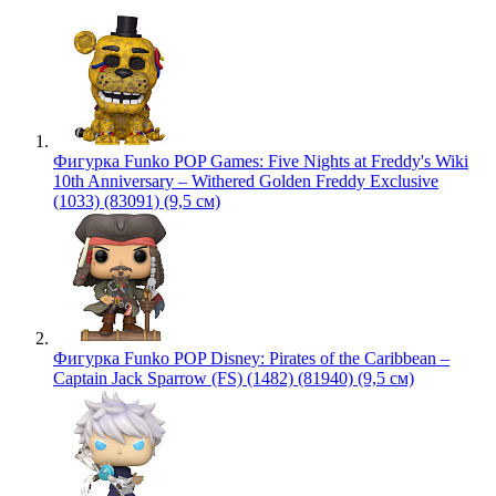
Фигурка Funko POP Games: Five Nights at Freddy's Wiki
10th Anniversary – Withered Golden Freddy Exclusive
(1033) (83091) (9,5 см)
Фигурка Funko POP Disney: Pirates of the Caribbean –
Captain Jack Sparrow (FS) (1482) (81940) (9,5 см)