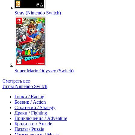
Stray (Nintendo Switch)
Super Mario Odyssey (Switch)
Смотреть все
Игры Nintendo Switch
Гонки / Racing
Боевик / Action
Стратегии / Strategy
Драки / Fighting
Приключения / Adventure
Бродилки / Arcade
Пазлы / Puzzle
Музыкальные / Music