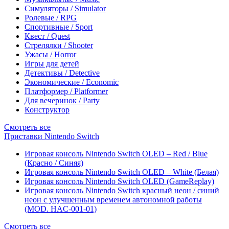
Симуляторы / Simulator
Ролевые / RPG
Спортивные / Sport
Квест / Quest
Стрелялки / Shooter
Ужасы / Horror
Игры для детей
Детективы / Detective
Экономические / Economic
Платформер / Platformer
Для вечеринок / Party
Конструктор
Смотреть все
Приставки Nintendo Switch
Игровая консоль Nintendo Switch OLED – Red / Blue
(Красно / Синяя)
Игровая консоль Nintendo Switch OLED – White (Белая)
Игровая консоль Nintendo Switch OLED (GameReplay)
Игровая консоль Nintendo Switch красный неон / синий
неон с улучшенным временем автономной работы
(MOD. HAC-001-01)
Смотреть все