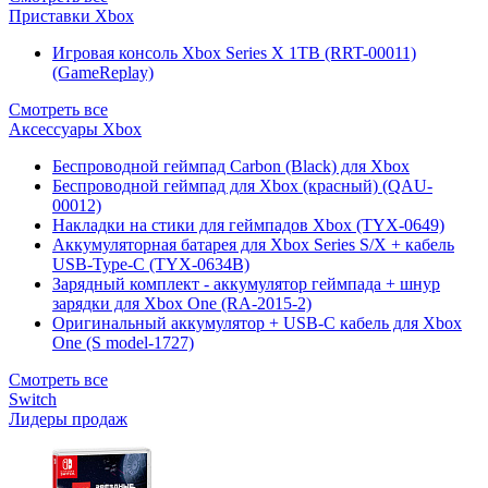
Приставки Xbox
Игровая консоль Xbox Series X 1TB (RRT-00011)
(GameReplay)
Смотреть все
Аксессуары Xbox
Беспроводной геймпад Carbon (Black) для Xbox
Беспроводной геймпад для Xbox (красный) (QAU-
00012)
Накладки на стики для геймпадов Xbox (TYX-0649)
Аккумуляторная батарея для Xbox Series S/X + кабель
USB-Type-C (TYX-0634B)
Зарядный комплект - аккумулятор геймпада + шнур
зарядки для Xbox One (RA-2015-2)
Оригинальный аккумулятор + USB-C кабель для Xbox
One (S model-1727)
Смотреть все
Switch
Лидеры продаж