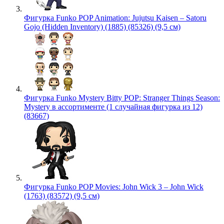
Фигурка Funko POP Animation: Jujutsu Kaisen – Satoru
Gojo (Hidden Inventory) (1885) (85326) (9,5 см)
Фигурка Funko Mystery Bitty POP: Stranger Things Season:
Mystery в ассортименте (1 случайная фигурка из 12)
(83667)
Фигурка Funko POP Movies: John Wick 3 – John Wick
(1763) (83572) (9,5 см)