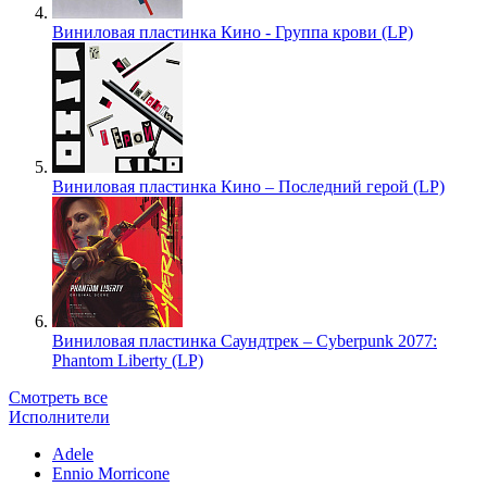
Виниловая пластинка Кино - Группа крови (LP)
Виниловая пластинка Кино – Последний герой (LP)
Виниловая пластинка Саундтрек – Cyberpunk 2077:
Phantom Liberty (LP)
Смотреть все
Исполнители
Adele
Ennio Morricone