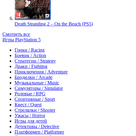
Death Stranding 2 – On the Beach (PS5)
Смотреть все
Игры PlayStation 5
Гонки / Racing
Боевик / Action
Стратегии / Strategy
Драки / Fighting
Приключения / Adventure
Бродилки / Arcade
Музыкальные / Music
Симуляторы / Simulator
Ролевые / RPG
Спортивные / Sport
Квест / Quest
Стрелялки / Shooter
Ужасы / Horror
Игры для детей
Детективы / Detective
Платформер / Platformer