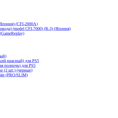
 (Япония) (CFI-2000A)
сковода) (model CFI-7000) (R-3) (Япония)
 (GameReplay)
ный)
кий красный) для PS5
ая полночь) для PS5
e (2 шт.) (черные)
hite (PRO/SLIM)