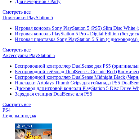
Для вечеринок / Party
Смотреть все
Приставки PlayStation 5
Игровая консоль Sony PlayStation 5 (PS5) Slim Disc White
Игровая консоль PlayStation 5 Pro - Digital Edition (без ди
Игровая приставка Sony PlayStation 5 Slim (с дисководом)
Смотреть все
Аксессуары PlayStation 5
Беспроводной контроллер DualSense для PS5 (оригиналь
Беспроводной геймпад DualSense - Cosmic Red (Космичес
Беспроводной контроллер DualSense Midnight Black (Черн
Накладки Artplays Thumb Grips для геймпада PS5 DualSens
Дисковод для игровой консоли PlayStation 5 Disc Drive W
Зарядная станция DualSense для PS5
Смотреть все
PS4
Лидеры продаж