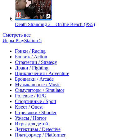
Death Stranding 2 – On the Beach (PS5)
Смотреть все
Игры PlayStation 5
Гонки / Racing
Боевик / Action
Стратегии / Strategy
Драки / Fighting
Приключения / Adventure
Бродилки / Arcade
Музыкальные / Music
Симуляторы / Simulator
Ролевые / RPG
Спортивные / Sport
Квест / Quest
Стрелялки / Shooter
Ужасы / Horror
Игры для детей
Детективы / Detective
Платформер / Platformer