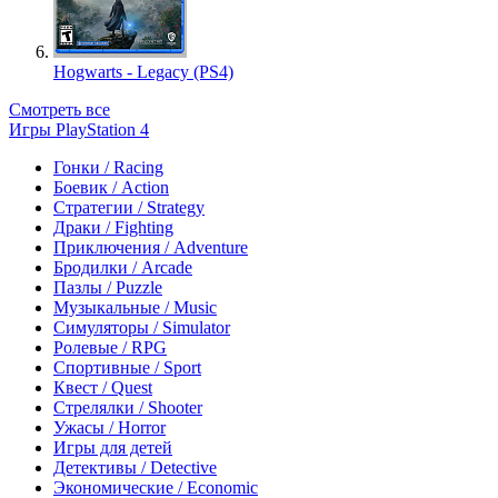
Hogwarts - Legacy (PS4)
Смотреть все
Игры PlayStation 4
Гонки / Racing
Боевик / Action
Стратегии / Strategy
Драки / Fighting
Приключения / Adventure
Бродилки / Arcade
Пазлы / Puzzle
Музыкальные / Music
Симуляторы / Simulator
Ролевые / RPG
Спортивные / Sport
Квест / Quest
Стрелялки / Shooter
Ужасы / Horror
Игры для детей
Детективы / Detective
Экономические / Economic