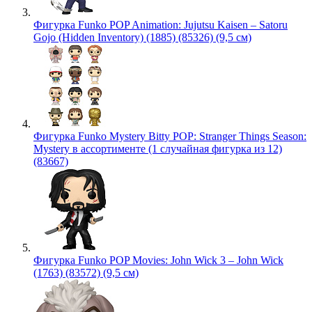
Фигурка Funko POP Animation: Jujutsu Kaisen – Satoru
Gojo (Hidden Inventory) (1885) (85326) (9,5 см)
Фигурка Funko Mystery Bitty POP: Stranger Things Season:
Mystery в ассортименте (1 случайная фигурка из 12)
(83667)
Фигурка Funko POP Movies: John Wick 3 – John Wick
(1763) (83572) (9,5 см)