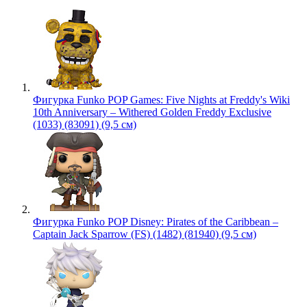
Фигурка Funko POP Games: Five Nights at Freddy's Wiki
10th Anniversary – Withered Golden Freddy Exclusive
(1033) (83091) (9,5 см)
Фигурка Funko POP Disney: Pirates of the Caribbean –
Captain Jack Sparrow (FS) (1482) (81940) (9,5 см)