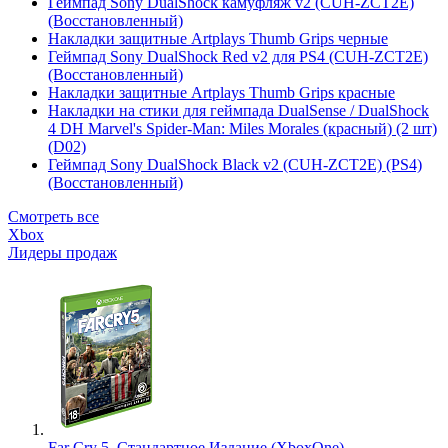
Геймпад Sony DualShock камуфляж v2 (CUH-ZCT2E)
(Восстановленный)
Накладки защитные Artplays Thumb Grips черные
Геймпад Sony DualShock Red v2 для PS4 (CUH-ZCT2E)
(Восстановленный)
Накладки защитные Artplays Thumb Grips красные
Накладки на стики для геймпада DualSense / DualShock
4 DH Marvel's Spider-Man: Miles Morales (красный) (2 шт)
(D02)
Геймпад Sony DualShock Black v2 (CUH-ZCT2E) (PS4)
(Восстановленный)
Смотреть все
Xbox
Лидеры продаж
Far Cry 5. Стандартное Издание (XboxOne)