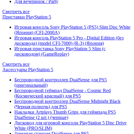
Для вечеринок / Party
Смотреть все
Приставки PlayStation 5
Игровая консоль Sony PlayStation 5 (PS5) Slim Disc White
(Япония) (CFI-2000A)
Игровая консоль PlayStation 5 Pro - Digital Edition (без
дисковода) (model CFI-7000) (R-3) (Япония)
Игровая приставка Sony PlayStation 5 Slim (с
дисководом) (GameReplay)
Смотреть все
Аксессуары PlayStation 5
Беспроводной контроллер DualSense для PS5
(оригинальный)
Беспроводной геймпад DualSense - Cosmic Red
(Космический красный) для PS5
Беспроводной контроллер DualSense Midnight Black
(Черная полночь) для PS5
Накладки Artplays Thumb Grips для геймпада PS5
DualSense (2 шт.) (черные)
Дисковод для игровой консоли PlayStation 5 Disc Drive
White (PRO/SLIM)
Зарядная станция DualSense для PS5