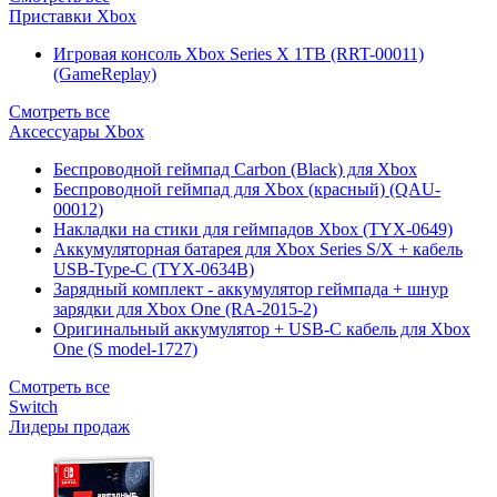
Приставки Xbox
Игровая консоль Xbox Series X 1TB (RRT-00011)
(GameReplay)
Смотреть все
Аксессуары Xbox
Беспроводной геймпад Carbon (Black) для Xbox
Беспроводной геймпад для Xbox (красный) (QAU-
00012)
Накладки на стики для геймпадов Xbox (TYX-0649)
Аккумуляторная батарея для Xbox Series S/X + кабель
USB-Type-C (TYX-0634B)
Зарядный комплект - аккумулятор геймпада + шнур
зарядки для Xbox One (RA-2015-2)
Оригинальный аккумулятор + USB-C кабель для Xbox
One (S model-1727)
Смотреть все
Switch
Лидеры продаж