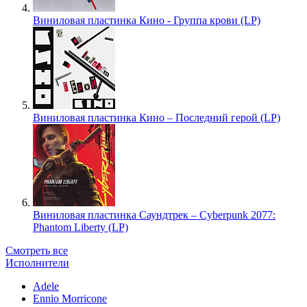
Виниловая пластинка Кино - Группа крови (LP)
Виниловая пластинка Кино – Последний герой (LP)
Виниловая пластинка Саундтрек – Cyberpunk 2077:
Phantom Liberty (LP)
Смотреть все
Исполнители
Adele
Ennio Morricone