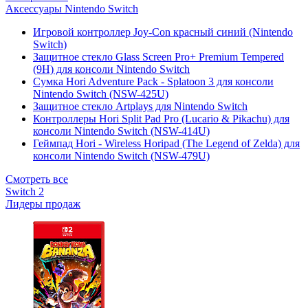
Аксессуары Nintendo Switch
Игровой контроллер Joy-Con красный синий (Nintendo
Switch)
Защитное стекло Glass Screen Pro+ Premium Tempered
(9H) для консоли Nintendo Switch
Сумка Hori Adventure Pack - Splatoon 3 для консоли
Nintendo Switch (NSW-425U)
Защитное стекло Artplays для Nintendo Switch
Контроллеры Hori Split Pad Pro (Lucario & Pikachu) для
консоли Nintendo Switch (NSW-414U)
Геймпад Hori - Wireless Horipad (The Legend of Zelda) для
консоли Nintendo Switch (NSW-479U)
Смотреть все
Switch 2
Лидеры продаж