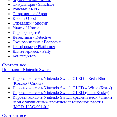
Симуляторы / Simulator
Ролевые / RPG
Спортивные / Sport
Квест / Quest
Стрелялки / Shooter
Ужасы / Horror
Игры для детей
Детективы / Detective
Экономические / Economic
Платформер / Platformer
Для вечеринок / Party
Конструктор
Смотреть все
Приставки Nintendo Switch
Игровая консоль Nintendo Switch OLED – Red / Blue
(Красно / Синяя)
Игровая консоль Nintendo Switch OLED – White (Белая)
Игровая консоль Nintendo Switch OLED (GameReplay)
Игровая консоль Nintendo Switch красный неон / синий
неон с улучшенным временем автономной работы
(MOD. HAC-001-01)
Смотреть все