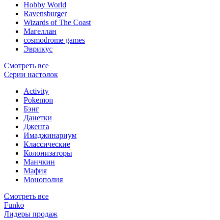
Hobby World
Ravensburger
Wizards of The Coast
Магеллан
сosmodrome games
Эврикус
Смотреть все
Серии настолок
Activity
Pokemon
Бэнг
Данетки
Дженга
Имаджинариум
Классические
Колонизаторы
Манчкин
Мафия
Монополия
Смотреть все
Funko
Лидеры продаж