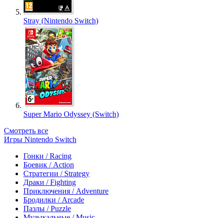
Stray (Nintendo Switch)
Super Mario Odyssey (Switch)
Смотреть все
Игры Nintendo Switch
Гонки / Racing
Боевик / Action
Стратегии / Strategy
Драки / Fighting
Приключения / Adventure
Бродилки / Arcade
Пазлы / Puzzle
Музыкальные / Music