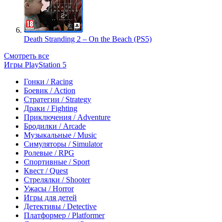
Death Stranding 2 – On the Beach (PS5)
Смотреть все
Игры PlayStation 5
Гонки / Racing
Боевик / Action
Стратегии / Strategy
Драки / Fighting
Приключения / Adventure
Бродилки / Arcade
Музыкальные / Music
Симуляторы / Simulator
Ролевые / RPG
Спортивные / Sport
Квест / Quest
Стрелялки / Shooter
Ужасы / Horror
Игры для детей
Детективы / Detective
Платформер / Platformer