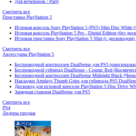
Для вечеринок / Party
Смотреть все
Приставки PlayStation 5
Игровая консоль Sony PlayStation 5 (PS5) Slim Disc White
Игровая консоль PlayStation 5 Pro - Digital Edition (без ди
Игровая приставка Sony PlayStation 5 Slim (с дисководом)
Смотреть все
Аксессуары PlayStation 5
Беспроводной контроллер DualSense для PS5 (оригиналь
Беспроводной геймпад DualSense - Cosmic Red (Космичес
Беспроводной контроллер DualSense Midnight Black (Черн
Накладки Artplays Thumb Grips для геймпада PS5 DualSens
Дисковод для игровой консоли PlayStation 5 Disc Drive W
Зарядная станция DualSense для PS5
Смотреть все
PS4
Лидеры продаж