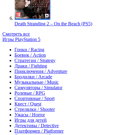
Death Stranding 2 – On the Beach (PS5)
Смотреть все
Игры PlayStation 5
Гонки / Racing
Боевик / Action
Стратегии / Strategy
Драки / Fighting
Приключения / Adventure
Бродилки / Arcade
Музыкальные / Music
Симуляторы / Simulator
Ролевые / RPG
Спортивные / Sport
Квест / Quest
Стрелялки / Shooter
Ужасы / Horror
Игры для детей
Детективы / Detective
Платформер / Platformer