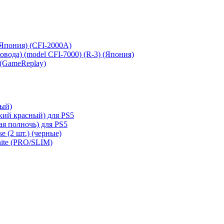
 (Япония) (CFI-2000A)
сковода) (model CFI-7000) (R-3) (Япония)
 (GameReplay)
ный)
кий красный) для PS5
ая полночь) для PS5
e (2 шт.) (черные)
hite (PRO/SLIM)