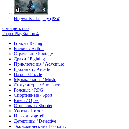
Hogwarts - Legacy (PS4)
Смотреть все
Игры PlayStation 4
Гонки / Racing
Боевик / Action
Стратегии / Strategy
Драки / Fighting
Приключения / Adventure
Бродилки / Arcade
Пазлы / Puzzle
Музыкальные / Music
Симуляторы / Simulator
Ролевые / RPG
Спортивные / Sport
Квест / Quest
Стрелялки / Shooter
Ужасы / Horror
Игры для детей
Детективы / Detective
Экономические / Economic