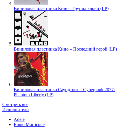
Виниловая пластинка Кино - Группа крови (LP)
Виниловая пластинка Кино – Последний герой (LP)
Виниловая пластинка Саундтрек – Cyberpunk 2077:
Phantom Liberty (LP)
Смотреть все
Исполнители
Adele
Ennio Morricone