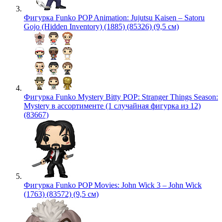
Фигурка Funko POP Animation: Jujutsu Kaisen – Satoru
Gojo (Hidden Inventory) (1885) (85326) (9,5 см)
Фигурка Funko Mystery Bitty POP: Stranger Things Season:
Mystery в ассортименте (1 случайная фигурка из 12)
(83667)
Фигурка Funko POP Movies: John Wick 3 – John Wick
(1763) (83572) (9,5 см)