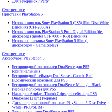
Для вечеринок / Party
Смотреть все
Приставки PlayStation 5
Игровая консоль Sony PlayStation 5 (PS5) Slim Disc White
(Япония) (CFI-2000A)
Игровая консоль PlayStation 5 Pro - Digital Edition (без
дисковода) (model CFI-7000) (R-3) (Япония)
Игровая приставка Sony PlayStation 5 Slim (с
дисководом) (GameReplay)
Смотреть все
Аксессуары PlayStation 5
Беспроводной контроллер DualSense для PS5
(оригинальный)
Беспроводной геймпад DualSense - Cosmic Red
(Космический красный) для PS5
Беспроводной контроллер DualSense Midnight Black
(Черная полночь) для PS5
Накладки Artplays Thumb Grips для геймпада PS5
DualSense (2 шт.) (черные)
Дисковод для игровой консоли PlayStation 5 Disc Drive
White (PRO/SLIM)
Зарядная станция DualSense для PS5