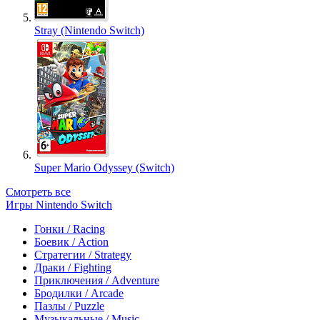
Stray (Nintendo Switch)
Super Mario Odyssey (Switch)
Смотреть все
Игры Nintendo Switch
Гонки / Racing
Боевик / Action
Стратегии / Strategy
Драки / Fighting
Приключения / Adventure
Бродилки / Arcade
Пазлы / Puzzle
Музыкальные / Music