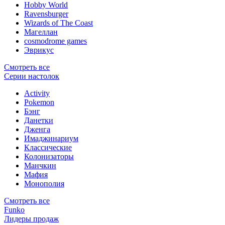
Hobby World
Ravensburger
Wizards of The Coast
Магеллан
сosmodrome games
Эврикус
Смотреть все
Серии настолок
Activity
Pokemon
Бэнг
Данетки
Дженга
Имаджинариум
Классические
Колонизаторы
Манчкин
Мафия
Монополия
Смотреть все
Funko
Лидеры продаж