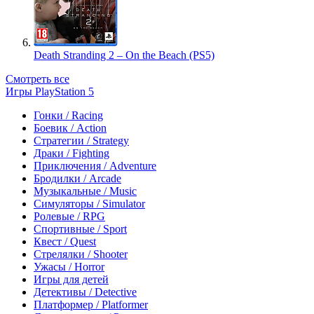
Death Stranding 2 – On the Beach (PS5)
Смотреть все
Игры PlayStation 5
Гонки / Racing
Боевик / Action
Стратегии / Strategy
Драки / Fighting
Приключения / Adventure
Бродилки / Arcade
Музыкальные / Music
Симуляторы / Simulator
Ролевые / RPG
Спортивные / Sport
Квест / Quest
Стрелялки / Shooter
Ужасы / Horror
Игры для детей
Детективы / Detective
Платформер / Platformer