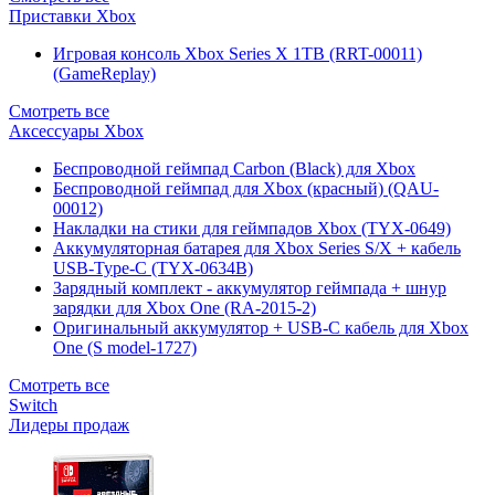
Приставки Xbox
Игровая консоль Xbox Series X 1TB (RRT-00011)
(GameReplay)
Смотреть все
Аксессуары Xbox
Беспроводной геймпад Carbon (Black) для Xbox
Беспроводной геймпад для Xbox (красный) (QAU-
00012)
Накладки на стики для геймпадов Xbox (TYX-0649)
Аккумуляторная батарея для Xbox Series S/X + кабель
USB-Type-C (TYX-0634B)
Зарядный комплект - аккумулятор геймпада + шнур
зарядки для Xbox One (RA-2015-2)
Оригинальный аккумулятор + USB-C кабель для Xbox
One (S model-1727)
Смотреть все
Switch
Лидеры продаж