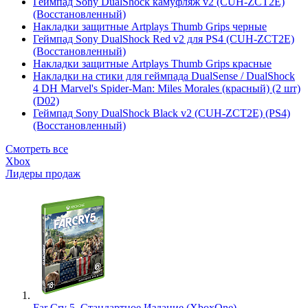
Геймпад Sony DualShock камуфляж v2 (CUH-ZCT2E)
(Восстановленный)
Накладки защитные Artplays Thumb Grips черные
Геймпад Sony DualShock Red v2 для PS4 (CUH-ZCT2E)
(Восстановленный)
Накладки защитные Artplays Thumb Grips красные
Накладки на стики для геймпада DualSense / DualShock
4 DH Marvel's Spider-Man: Miles Morales (красный) (2 шт)
(D02)
Геймпад Sony DualShock Black v2 (CUH-ZCT2E) (PS4)
(Восстановленный)
Смотреть все
Xbox
Лидеры продаж
Far Cry 5. Стандартное Издание (XboxOne)