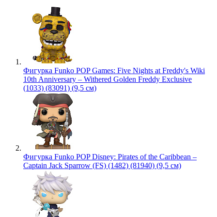
Фигурка Funko POP Games: Five Nights at Freddy's Wiki
10th Anniversary – Withered Golden Freddy Exclusive
(1033) (83091) (9,5 см)
Фигурка Funko POP Disney: Pirates of the Caribbean –
Captain Jack Sparrow (FS) (1482) (81940) (9,5 см)