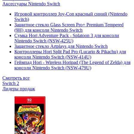
Аксессуары Nintendo Switch
Игровой контроллер Joy-Con красный синий (Nintendo
Switch)
Защитное стекло Glass Screen Pro+ Premium Tempered
(9H) для консоли Nintendo Switch
Сумка Hori Adventure Pack - Splatoon 3 для консоли
Nintendo Switch (NSW-425U)
Защитное стекло Artplays для Nintendo Switch
Контроллеры Hori Split Pad Pro (Lucario & Pikachu) для
консоли Nintendo Switch (NSW-414U)
Геймпад Hori - Wireless Horipad (The Legend of Zelda) для
консоли Nintendo Switch (NSW-479U)
Смотреть все
Switch 2
Лидеры продаж