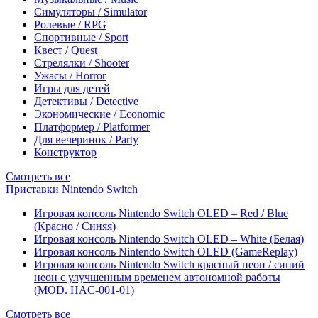
Симуляторы / Simulator
Ролевые / RPG
Спортивные / Sport
Квест / Quest
Стрелялки / Shooter
Ужасы / Horror
Игры для детей
Детективы / Detective
Экономические / Economic
Платформер / Platformer
Для вечеринок / Party
Конструктор
Смотреть все
Приставки Nintendo Switch
Игровая консоль Nintendo Switch OLED – Red / Blue
(Красно / Синяя)
Игровая консоль Nintendo Switch OLED – White (Белая)
Игровая консоль Nintendo Switch OLED (GameReplay)
Игровая консоль Nintendo Switch красный неон / синий
неон с улучшенным временем автономной работы
(MOD. HAC-001-01)
Смотреть все