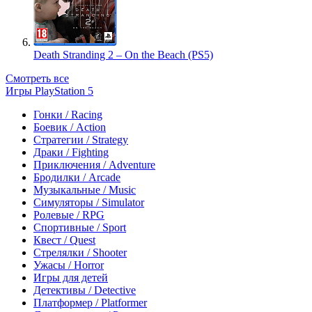
Death Stranding 2 – On the Beach (PS5)
Смотреть все
Игры PlayStation 5
Гонки / Racing
Боевик / Action
Стратегии / Strategy
Драки / Fighting
Приключения / Adventure
Бродилки / Arcade
Музыкальные / Music
Симуляторы / Simulator
Ролевые / RPG
Спортивные / Sport
Квест / Quest
Стрелялки / Shooter
Ужасы / Horror
Игры для детей
Детективы / Detective
Платформер / Platformer