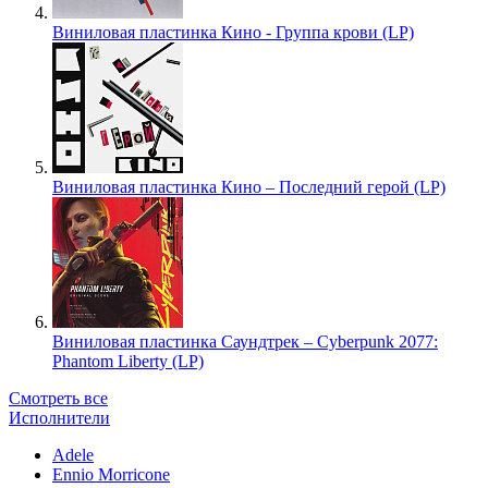
Виниловая пластинка Кино - Группа крови (LP)
Виниловая пластинка Кино – Последний герой (LP)
Виниловая пластинка Саундтрек – Cyberpunk 2077:
Phantom Liberty (LP)
Смотреть все
Исполнители
Adele
Ennio Morricone