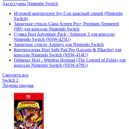
Аксессуары Nintendo Switch
Игровой контроллер Joy-Con красный синий (Nintendo
Switch)
Защитное стекло Glass Screen Pro+ Premium Tempered
(9H) для консоли Nintendo Switch
Сумка Hori Adventure Pack - Splatoon 3 для консоли
Nintendo Switch (NSW-425U)
Защитное стекло Artplays для Nintendo Switch
Контроллеры Hori Split Pad Pro (Lucario & Pikachu) для
консоли Nintendo Switch (NSW-414U)
Геймпад Hori - Wireless Horipad (The Legend of Zelda) для
консоли Nintendo Switch (NSW-479U)
Смотреть все
Switch 2
Лидеры продаж