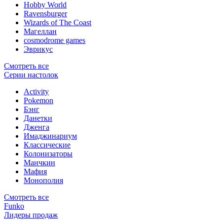
Hobby World
Ravensburger
Wizards of The Coast
Магеллан
сosmodrome games
Эврикус
Смотреть все
Серии настолок
Activity
Pokemon
Бэнг
Данетки
Дженга
Имаджинариум
Классические
Колонизаторы
Манчкин
Мафия
Монополия
Смотреть все
Funko
Лидеры продаж