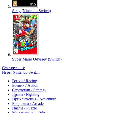
Stray (Nintendo Switch)
Super Mario Odyssey (Switch)
Смотреть все
Игры Nintendo Switch
Гонки / Racing
Боевик / Action
Стратегии / Strategy
Драки / Fighting
Приключения / Adventure
Бродилки / Arcade
Пазлы / Puzzle
Музыкальные / Music