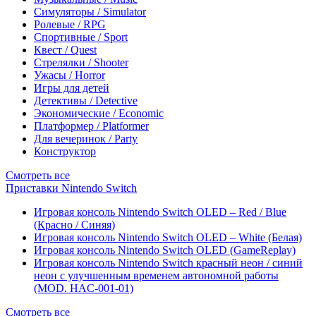
Симуляторы / Simulator
Ролевые / RPG
Спортивные / Sport
Квест / Quest
Стрелялки / Shooter
Ужасы / Horror
Игры для детей
Детективы / Detective
Экономические / Economic
Платформер / Platformer
Для вечеринок / Party
Конструктор
Смотреть все
Приставки Nintendo Switch
Игровая консоль Nintendo Switch OLED – Red / Blue
(Красно / Синяя)
Игровая консоль Nintendo Switch OLED – White (Белая)
Игровая консоль Nintendo Switch OLED (GameReplay)
Игровая консоль Nintendo Switch красный неон / синий
неон с улучшенным временем автономной работы
(MOD. HAC-001-01)
Смотреть все