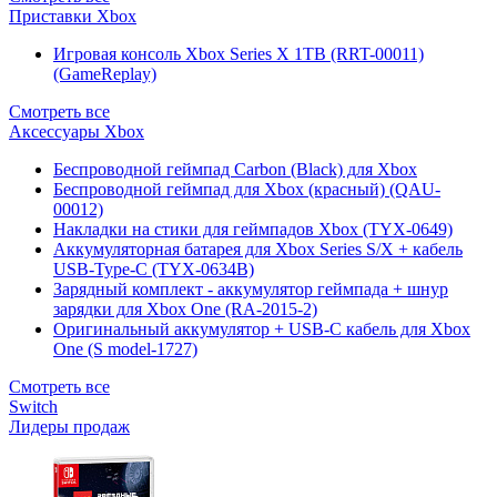
Приставки Xbox
Игровая консоль Xbox Series X 1TB (RRT-00011)
(GameReplay)
Смотреть все
Аксессуары Xbox
Беспроводной геймпад Carbon (Black) для Xbox
Беспроводной геймпад для Xbox (красный) (QAU-
00012)
Накладки на стики для геймпадов Xbox (TYX-0649)
Аккумуляторная батарея для Xbox Series S/X + кабель
USB-Type-C (TYX-0634B)
Зарядный комплект - аккумулятор геймпада + шнур
зарядки для Xbox One (RA-2015-2)
Оригинальный аккумулятор + USB-C кабель для Xbox
One (S model-1727)
Смотреть все
Switch
Лидеры продаж