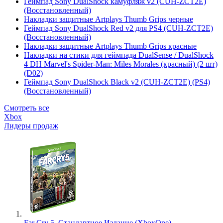
Геймпад Sony DualShock камуфляж v2 (CUH-ZCT2E)
(Восстановленный)
Накладки защитные Artplays Thumb Grips черные
Геймпад Sony DualShock Red v2 для PS4 (CUH-ZCT2E)
(Восстановленный)
Накладки защитные Artplays Thumb Grips красные
Накладки на стики для геймпада DualSense / DualShock
4 DH Marvel's Spider-Man: Miles Morales (красный) (2 шт)
(D02)
Геймпад Sony DualShock Black v2 (CUH-ZCT2E) (PS4)
(Восстановленный)
Смотреть все
Xbox
Лидеры продаж
Far Cry 5. Стандартное Издание (XboxOne)