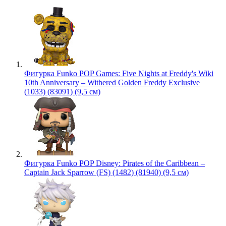
Фигурка Funko POP Games: Five Nights at Freddy's Wiki
10th Anniversary – Withered Golden Freddy Exclusive
(1033) (83091) (9,5 см)
Фигурка Funko POP Disney: Pirates of the Caribbean –
Captain Jack Sparrow (FS) (1482) (81940) (9,5 см)