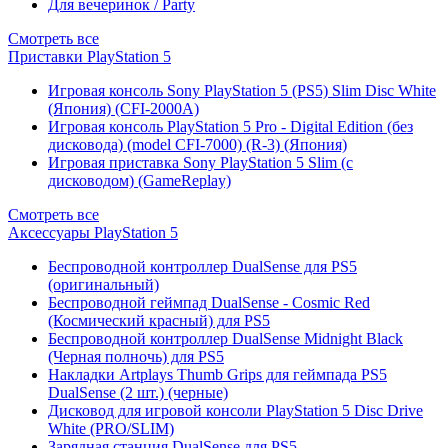
Для вечеринок / Party
Смотреть все
Приставки PlayStation 5
Игровая консоль Sony PlayStation 5 (PS5) Slim Disc White
(Япония) (CFI-2000A)
Игровая консоль PlayStation 5 Pro - Digital Edition (без
дисковода) (model CFI-7000) (R-3) (Япония)
Игровая приставка Sony PlayStation 5 Slim (с
дисководом) (GameReplay)
Смотреть все
Аксессуары PlayStation 5
Беспроводной контроллер DualSense для PS5
(оригинальный)
Беспроводной геймпад DualSense - Cosmic Red
(Космический красный) для PS5
Беспроводной контроллер DualSense Midnight Black
(Черная полночь) для PS5
Накладки Artplays Thumb Grips для геймпада PS5
DualSense (2 шт.) (черные)
Дисковод для игровой консоли PlayStation 5 Disc Drive
White (PRO/SLIM)
Зарядная станция DualSense для PS5