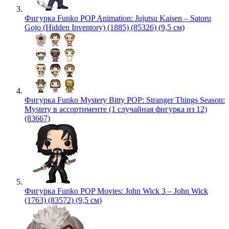
Фигурка Funko POP Animation: Jujutsu Kaisen – Satoru
Gojo (Hidden Inventory) (1885) (85326) (9,5 см)
Фигурка Funko Mystery Bitty POP: Stranger Things Season:
Mystery в ассортименте (1 случайная фигурка из 12)
(83667)
Фигурка Funko POP Movies: John Wick 3 – John Wick
(1763) (83572) (9,5 см)