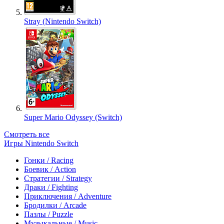
Stray (Nintendo Switch)
Super Mario Odyssey (Switch)
Смотреть все
Игры Nintendo Switch
Гонки / Racing
Боевик / Action
Стратегии / Strategy
Драки / Fighting
Приключения / Adventure
Бродилки / Arcade
Пазлы / Puzzle
Музыкальные / Music