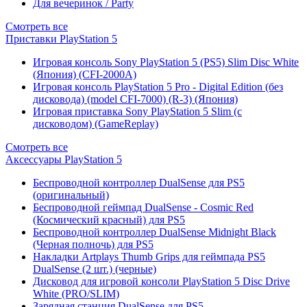
Для вечеринок / Party
Смотреть все
Приставки PlayStation 5
Игровая консоль Sony PlayStation 5 (PS5) Slim Disc White
(Япония) (CFI-2000A)
Игровая консоль PlayStation 5 Pro - Digital Edition (без
дисковода) (model CFI-7000) (R-3) (Япония)
Игровая приставка Sony PlayStation 5 Slim (с
дисководом) (GameReplay)
Смотреть все
Аксессуары PlayStation 5
Беспроводной контроллер DualSense для PS5
(оригинальный)
Беспроводной геймпад DualSense - Cosmic Red
(Космический красный) для PS5
Беспроводной контроллер DualSense Midnight Black
(Черная полночь) для PS5
Накладки Artplays Thumb Grips для геймпада PS5
DualSense (2 шт.) (черные)
Дисковод для игровой консоли PlayStation 5 Disc Drive
White (PRO/SLIM)
Зарядная станция DualSense для PS5