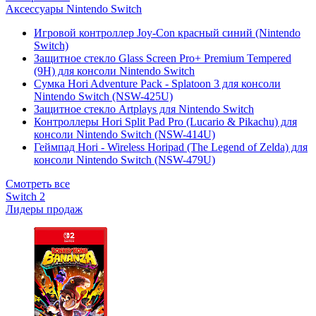
Аксессуары Nintendo Switch
Игровой контроллер Joy-Con красный синий (Nintendo
Switch)
Защитное стекло Glass Screen Pro+ Premium Tempered
(9H) для консоли Nintendo Switch
Сумка Hori Adventure Pack - Splatoon 3 для консоли
Nintendo Switch (NSW-425U)
Защитное стекло Artplays для Nintendo Switch
Контроллеры Hori Split Pad Pro (Lucario & Pikachu) для
консоли Nintendo Switch (NSW-414U)
Геймпад Hori - Wireless Horipad (The Legend of Zelda) для
консоли Nintendo Switch (NSW-479U)
Смотреть все
Switch 2
Лидеры продаж