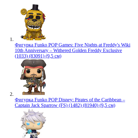
Фигурка Funko POP Games: Five Nights at Freddy's Wiki
10th Anniversary – Withered Golden Freddy Exclusive
(1033) (83091) (9,5 см)
Фигурка Funko POP Disney: Pirates of the Caribbean –
Captain Jack Sparrow (FS) (1482) (81940) (9,5 см)