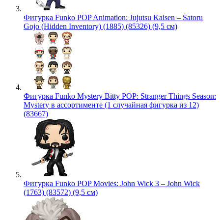
Фигурка Funko POP Animation: Jujutsu Kaisen – Satoru
Gojo (Hidden Inventory) (1885) (85326) (9,5 см)
Фигурка Funko Mystery Bitty POP: Stranger Things Season:
Mystery в ассортименте (1 случайная фигурка из 12)
(83667)
Фигурка Funko POP Movies: John Wick 3 – John Wick
(1763) (83572) (9,5 см)