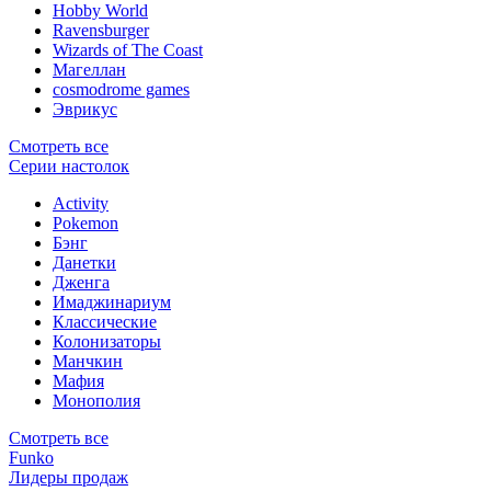
Hobby World
Ravensburger
Wizards of The Coast
Магеллан
сosmodrome games
Эврикус
Смотреть все
Серии настолок
Activity
Pokemon
Бэнг
Данетки
Дженга
Имаджинариум
Классические
Колонизаторы
Манчкин
Мафия
Монополия
Смотреть все
Funko
Лидеры продаж