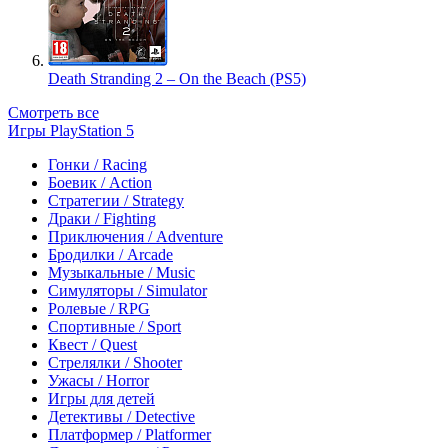
Death Stranding 2 – On the Beach (PS5)
Смотреть все
Игры PlayStation 5
Гонки / Racing
Боевик / Action
Стратегии / Strategy
Драки / Fighting
Приключения / Adventure
Бродилки / Arcade
Музыкальные / Music
Симуляторы / Simulator
Ролевые / RPG
Спортивные / Sport
Квест / Quest
Стрелялки / Shooter
Ужасы / Horror
Игры для детей
Детективы / Detective
Платформер / Platformer