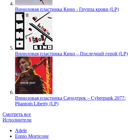
Виниловая пластинка Кино - Группа крови (LP)
Виниловая пластинка Кино – Последний герой (LP)
Виниловая пластинка Саундтрек – Cyberpunk 2077:
Phantom Liberty (LP)
Смотреть все
Исполнители
Adele
Ennio Morricone