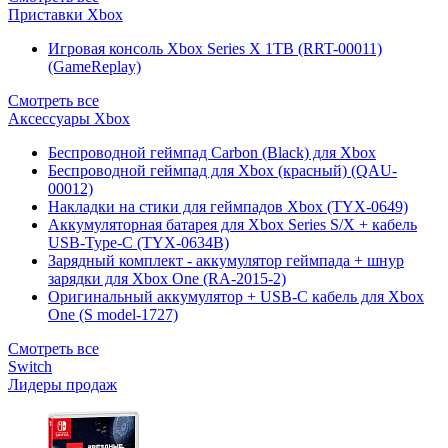
Приставки Xbox
Игровая консоль Xbox Series X 1TB (RRT-00011)
(GameReplay)
Смотреть все
Аксессуары Xbox
Беспроводной геймпад Carbon (Black) для Xbox
Беспроводной геймпад для Xbox (красный) (QAU-
00012)
Накладки на стики для геймпадов Xbox (TYX-0649)
Аккумуляторная батарея для Xbox Series S/X + кабель
USB-Type-C (TYX-0634B)
Зарядный комплект - аккумулятор геймпада + шнур
зарядки для Xbox One (RA-2015-2)
Оригинальный аккумулятор + USB-C кабель для Xbox
One (S model-1727)
Смотреть все
Switch
Лидеры продаж