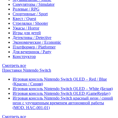
Симуляторы / Simulator
Ролевые / RPG
Спортивные / Sport
Квест / Quest
Стрелялки / Shooter
Ужасы / Horror
Игры для детей
Детективы / Detective
Экономические / Economic
Платформер / Platformer
Для вечеринок / Party
Конструктор
Смотреть все
Приставки Nintendo Switch
Игровая консоль Nintendo Switch OLED – Red / Blue
(Красно / Синяя)
Игровая консоль Nintendo Switch OLED – White (Белая)
Игровая консоль Nintendo Switch OLED (GameReplay)
Игровая консоль Nintendo Switch красный неон / синий
неон с улучшенным временем автономной работы
(MOD. HAC-001-01)
Смотреть все