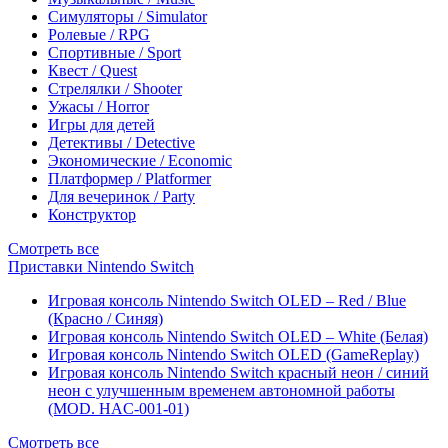
Симуляторы / Simulator
Ролевые / RPG
Спортивные / Sport
Квест / Quest
Стрелялки / Shooter
Ужасы / Horror
Игры для детей
Детективы / Detective
Экономические / Economic
Платформер / Platformer
Для вечеринок / Party
Конструктор
Смотреть все
Приставки Nintendo Switch
Игровая консоль Nintendo Switch OLED – Red / Blue
(Красно / Синяя)
Игровая консоль Nintendo Switch OLED – White (Белая)
Игровая консоль Nintendo Switch OLED (GameReplay)
Игровая консоль Nintendo Switch красный неон / синий
неон с улучшенным временем автономной работы
(MOD. HAC-001-01)
Смотреть все