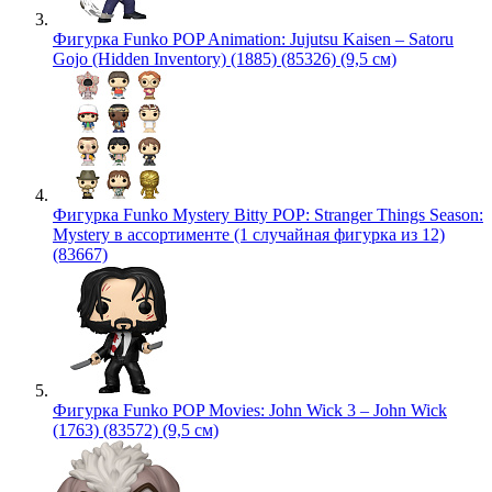
Фигурка Funko POP Animation: Jujutsu Kaisen – Satoru
Gojo (Hidden Inventory) (1885) (85326) (9,5 см)
Фигурка Funko Mystery Bitty POP: Stranger Things Season:
Mystery в ассортименте (1 случайная фигурка из 12)
(83667)
Фигурка Funko POP Movies: John Wick 3 – John Wick
(1763) (83572) (9,5 см)