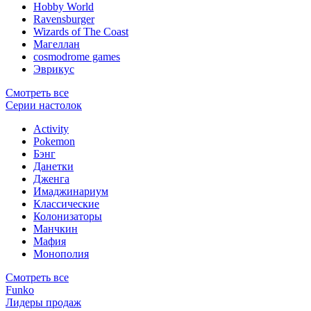
Hobby World
Ravensburger
Wizards of The Coast
Магеллан
сosmodrome games
Эврикус
Смотреть все
Серии настолок
Activity
Pokemon
Бэнг
Данетки
Дженга
Имаджинариум
Классические
Колонизаторы
Манчкин
Мафия
Монополия
Смотреть все
Funko
Лидеры продаж