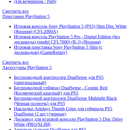
Для вечеринок / Party
Смотреть все
Приставки PlayStation 5
Игровая консоль Sony PlayStation 5 (PS5) Slim Disc White
(Япония) (CFI-2000A)
Игровая консоль PlayStation 5 Pro - Digital Edition (без
дисковода) (model CFI-7000) (R-3) (Япония)
Игровая приставка Sony PlayStation 5 Slim (с
дисководом) (GameReplay)
Смотреть все
Аксессуары PlayStation 5
Беспроводной контроллер DualSense для PS5
(оригинальный)
Беспроводной геймпад DualSense - Cosmic Red
(Космический красный) для PS5
Беспроводной контроллер DualSense Midnight Black
(Черная полночь) для PS5
Накладки Artplays Thumb Grips для геймпада PS5
DualSense (2 шт.) (черные)
Дисковод для игровой консоли PlayStation 5 Disc Drive
White (PRO/SLIM)
Зарядная станция DualSense для PS5