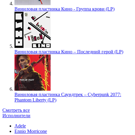
Виниловая пластинка Кино - Группа крови (LP)
Виниловая пластинка Кино – Последний герой (LP)
Виниловая пластинка Саундтрек – Cyberpunk 2077:
Phantom Liberty (LP)
Смотреть все
Исполнители
Adele
Ennio Morricone