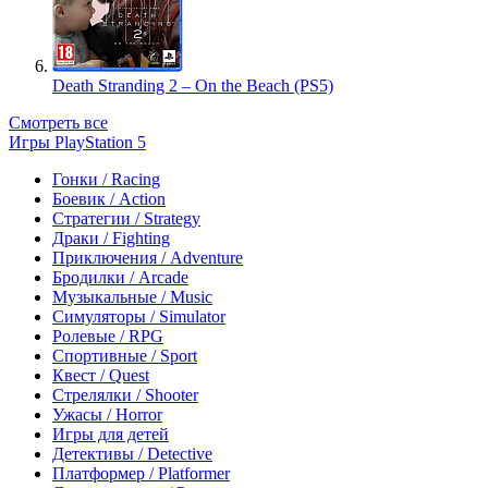
Death Stranding 2 – On the Beach (PS5)
Смотреть все
Игры PlayStation 5
Гонки / Racing
Боевик / Action
Стратегии / Strategy
Драки / Fighting
Приключения / Adventure
Бродилки / Arcade
Музыкальные / Music
Симуляторы / Simulator
Ролевые / RPG
Спортивные / Sport
Квест / Quest
Стрелялки / Shooter
Ужасы / Horror
Игры для детей
Детективы / Detective
Платформер / Platformer