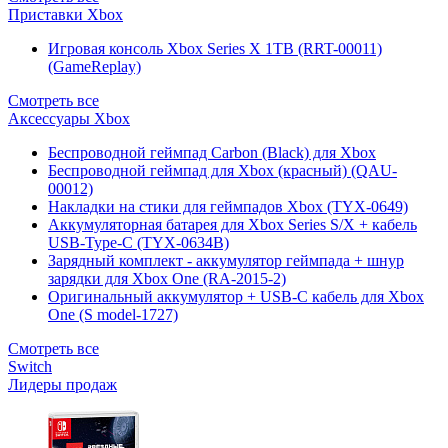
Приставки Xbox
Игровая консоль Xbox Series X 1TB (RRT-00011)
(GameReplay)
Смотреть все
Аксессуары Xbox
Беспроводной геймпад Carbon (Black) для Xbox
Беспроводной геймпад для Xbox (красный) (QAU-
00012)
Накладки на стики для геймпадов Xbox (TYX-0649)
Аккумуляторная батарея для Xbox Series S/X + кабель
USB-Type-C (TYX-0634B)
Зарядный комплект - аккумулятор геймпада + шнур
зарядки для Xbox One (RA-2015-2)
Оригинальный аккумулятор + USB-C кабель для Xbox
One (S model-1727)
Смотреть все
Switch
Лидеры продаж