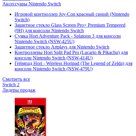
Аксессуары Nintendo Switch
Игровой контроллер Joy-Con красный синий (Nintendo
Switch)
Защитное стекло Glass Screen Pro+ Premium Tempered
(9H) для консоли Nintendo Switch
Сумка Hori Adventure Pack - Splatoon 3 для консоли
Nintendo Switch (NSW-425U)
Защитное стекло Artplays для Nintendo Switch
Контроллеры Hori Split Pad Pro (Lucario & Pikachu) для
консоли Nintendo Switch (NSW-414U)
Геймпад Hori - Wireless Horipad (The Legend of Zelda) для
консоли Nintendo Switch (NSW-479U)
Смотреть все
Switch 2
Лидеры продаж