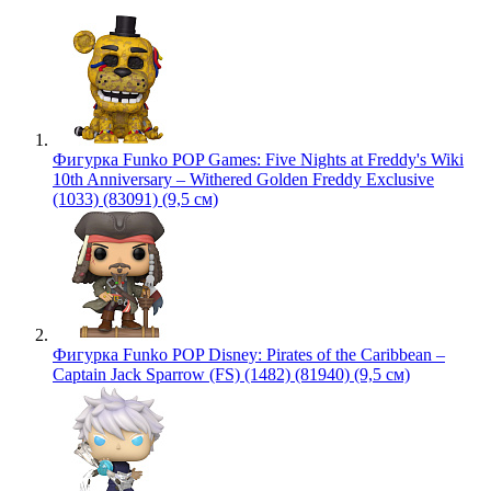
Фигурка Funko POP Games: Five Nights at Freddy's Wiki
10th Anniversary – Withered Golden Freddy Exclusive
(1033) (83091) (9,5 см)
Фигурка Funko POP Disney: Pirates of the Caribbean –
Captain Jack Sparrow (FS) (1482) (81940) (9,5 см)