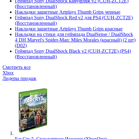
Геймпад Sony DualShock камуфляж v2 (CUH-ZCT2E)
(Восстановленный)
Накладки защитные Artplays Thumb Grips черные
Геймпад Sony DualShock Red v2 для PS4 (CUH-ZCT2E)
(Восстановленный)
Накладки защитные Artplays Thumb Grips красные
Накладки на стики для геймпада DualSense / DualShock
4 DH Marvel's Spider-Man: Miles Morales (красный) (2 шт)
(D02)
Геймпад Sony DualShock Black v2 (CUH-ZCT2E) (PS4)
(Восстановленный)
Смотреть все
Xbox
Лидеры продаж
Far Cry 5. Стандартное Издание (XboxOne)