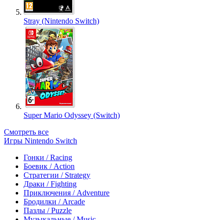
Stray (Nintendo Switch)
Super Mario Odyssey (Switch)
Смотреть все
Игры Nintendo Switch
Гонки / Racing
Боевик / Action
Стратегии / Strategy
Драки / Fighting
Приключения / Adventure
Бродилки / Arcade
Пазлы / Puzzle
Музыкальные / Music