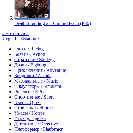
Death Stranding 2 – On the Beach (PS5)
Смотреть все
Игры PlayStation 5
Гонки / Racing
Боевик / Action
Стратегии / Strategy
Драки / Fighting
Приключения / Adventure
Бродилки / Arcade
Музыкальные / Music
Симуляторы / Simulator
Ролевые / RPG
Спортивные / Sport
Квест / Quest
Стрелялки / Shooter
Ужасы / Horror
Игры для детей
Детективы / Detective
Платформер / Platformer