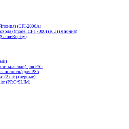
 (Япония) (CFI-2000A)
сковода) (model CFI-7000) (R-3) (Япония)
 (GameReplay)
ный)
кий красный) для PS5
ая полночь) для PS5
e (2 шт.) (черные)
hite (PRO/SLIM)