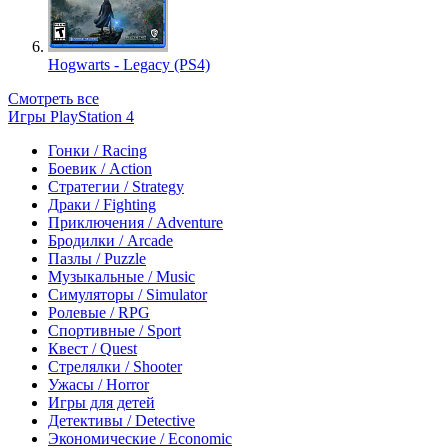
Hogwarts - Legacy (PS4)
Смотреть все
Игры PlayStation 4
Гонки / Racing
Боевик / Action
Стратегии / Strategy
Драки / Fighting
Приключения / Adventure
Бродилки / Arcade
Пазлы / Puzzle
Музыкальные / Music
Симуляторы / Simulator
Ролевые / RPG
Спортивные / Sport
Квест / Quest
Стрелялки / Shooter
Ужасы / Horror
Игры для детей
Детективы / Detective
Экономические / Economic