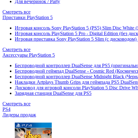
Для вечеринок / Party
Смотреть все
Приставки PlayStation 5
Игровая консоль Sony PlayStation 5 (PS5) Slim Disc White
Игровая консоль PlayStation 5 Pro - Digital Edition (без ди
Игровая приставка Sony PlayStation 5 Slim (с дисководом)
Смотреть все
Аксессуары PlayStation 5
Беспроводной контроллер DualSense для PS5 (оригиналь
Беспроводной геймпад DualSense - Cosmic Red (Космичес
Беспроводной контроллер DualSense Midnight Black (Черн
Накладки Artplays Thumb Grips для геймпада PS5 DualSens
Дисковод для игровой консоли PlayStation 5 Disc Drive W
Зарядная станция DualSense для PS5
Смотреть все
PS4
Лидеры продаж