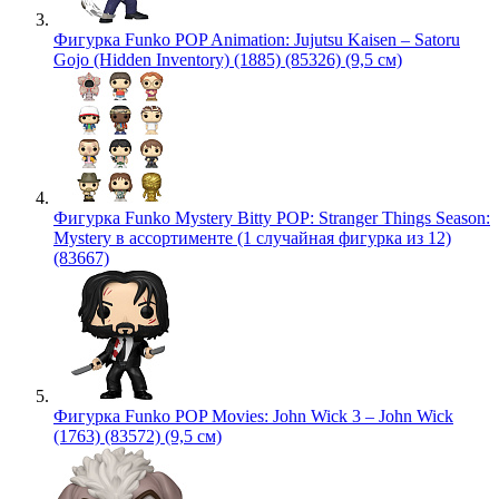
Фигурка Funko POP Animation: Jujutsu Kaisen – Satoru
Gojo (Hidden Inventory) (1885) (85326) (9,5 см)
Фигурка Funko Mystery Bitty POP: Stranger Things Season:
Mystery в ассортименте (1 случайная фигурка из 12)
(83667)
Фигурка Funko POP Movies: John Wick 3 – John Wick
(1763) (83572) (9,5 см)