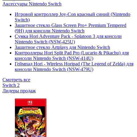
Аксессуары Nintendo Switch
Игровой контроллер Joy-Con красный синий (Nintendo
Switch)
Защитное стекло Glass Screen Pro+ Premium Tempered
(9H) для консоли Nintendo Switch
Сумка Hori Adventure Pack - Splatoon 3 для консоли
Nintendo Switch (NSW-425U)
Защитное стекло Artplays для Nintendo Switch
Контроллеры Hori Split Pad Pro (Lucario & Pikachu) для
консоли Nintendo Switch (NSW-414U)
Геймпад Hori - Wireless Horipad (The Legend of Zelda) для
консоли Nintendo Switch (NSW-479U)
Смотреть все
Switch 2
Лидеры продаж