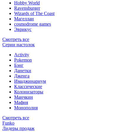
Hobby World
Ravensburger
Wizards of The Coast
Магеллан
сosmodrome games
Эврикус
Смотреть все
Серии настолок
Activity
Pokemon
Бэнг
Данетки
Дженга
Имаджинариум
Классические
Колонизаторы
Манчкин
Мафия
Монополия
Смотреть все
Funko
Лидеры продаж