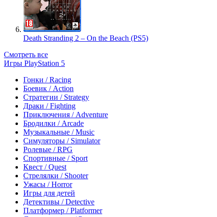
Death Stranding 2 – On the Beach (PS5)
Смотреть все
Игры PlayStation 5
Гонки / Racing
Боевик / Action
Стратегии / Strategy
Драки / Fighting
Приключения / Adventure
Бродилки / Arcade
Музыкальные / Music
Симуляторы / Simulator
Ролевые / RPG
Спортивные / Sport
Квест / Quest
Стрелялки / Shooter
Ужасы / Horror
Игры для детей
Детективы / Detective
Платформер / Platformer