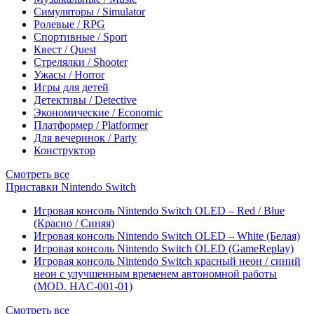
Симуляторы / Simulator
Ролевые / RPG
Спортивные / Sport
Квест / Quest
Стрелялки / Shooter
Ужасы / Horror
Игры для детей
Детективы / Detective
Экономические / Economic
Платформер / Platformer
Для вечеринок / Party
Конструктор
Смотреть все
Приставки Nintendo Switch
Игровая консоль Nintendo Switch OLED – Red / Blue
(Красно / Синяя)
Игровая консоль Nintendo Switch OLED – White (Белая)
Игровая консоль Nintendo Switch OLED (GameReplay)
Игровая консоль Nintendo Switch красный неон / синий
неон с улучшенным временем автономной работы
(MOD. HAC-001-01)
Смотреть все