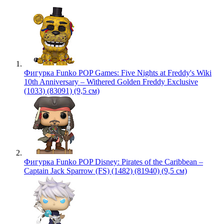
Фигурка Funko POP Games: Five Nights at Freddy's Wiki
10th Anniversary – Withered Golden Freddy Exclusive
(1033) (83091) (9,5 см)
Фигурка Funko POP Disney: Pirates of the Caribbean –
Captain Jack Sparrow (FS) (1482) (81940) (9,5 см)