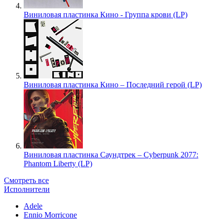
Виниловая пластинка Кино - Группа крови (LP)
Виниловая пластинка Кино – Последний герой (LP)
Виниловая пластинка Саундтрек – Cyberpunk 2077:
Phantom Liberty (LP)
Смотреть все
Исполнители
Adele
Ennio Morricone