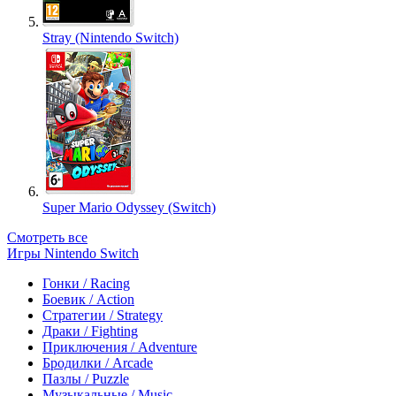
Stray (Nintendo Switch)
Super Mario Odyssey (Switch)
Смотреть все
Игры Nintendo Switch
Гонки / Racing
Боевик / Action
Стратегии / Strategy
Драки / Fighting
Приключения / Adventure
Бродилки / Arcade
Пазлы / Puzzle
Музыкальные / Music