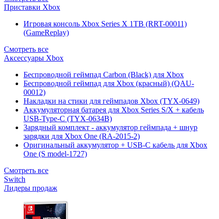
Приставки Xbox
Игровая консоль Xbox Series X 1TB (RRT-00011)
(GameReplay)
Смотреть все
Аксессуары Xbox
Беспроводной геймпад Carbon (Black) для Xbox
Беспроводной геймпад для Xbox (красный) (QAU-
00012)
Накладки на стики для геймпадов Xbox (TYX-0649)
Аккумуляторная батарея для Xbox Series S/X + кабель
USB-Type-C (TYX-0634B)
Зарядный комплект - аккумулятор геймпада + шнур
зарядки для Xbox One (RA-2015-2)
Оригинальный аккумулятор + USB-C кабель для Xbox
One (S model-1727)
Смотреть все
Switch
Лидеры продаж