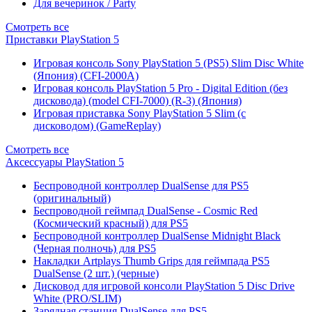
Для вечеринок / Party
Смотреть все
Приставки PlayStation 5
Игровая консоль Sony PlayStation 5 (PS5) Slim Disc White
(Япония) (CFI-2000A)
Игровая консоль PlayStation 5 Pro - Digital Edition (без
дисковода) (model CFI-7000) (R-3) (Япония)
Игровая приставка Sony PlayStation 5 Slim (с
дисководом) (GameReplay)
Смотреть все
Аксессуары PlayStation 5
Беспроводной контроллер DualSense для PS5
(оригинальный)
Беспроводной геймпад DualSense - Cosmic Red
(Космический красный) для PS5
Беспроводной контроллер DualSense Midnight Black
(Черная полночь) для PS5
Накладки Artplays Thumb Grips для геймпада PS5
DualSense (2 шт.) (черные)
Дисковод для игровой консоли PlayStation 5 Disc Drive
White (PRO/SLIM)
Зарядная станция DualSense для PS5