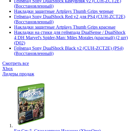
Геймпад Sony DualShock камуфляж v2 (CUH-ZCT2E)
(Восстановленный)
Накладки защитные Artplays Thumb Grips черные
Геймпад Sony DualShock Red v2 для PS4 (CUH-ZCT2E)
(Восстановленный)
Накладки защитные Artplays Thumb Grips красные
Накладки на стики для геймпада DualSense / DualShock
4 DH Marvel's Spider-Man: Miles Morales (красный) (2 шт)
(D02)
Геймпад Sony DualShock Black v2 (CUH-ZCT2E) (PS4)
(Восстановленный)
Смотреть все
Xbox
Лидеры продаж
Far Cry 5. Стандартное Издание (XboxOne)