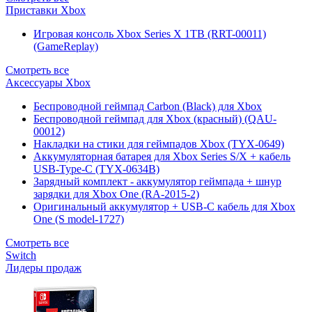
Приставки Xbox
Игровая консоль Xbox Series X 1TB (RRT-00011)
(GameReplay)
Смотреть все
Аксессуары Xbox
Беспроводной геймпад Carbon (Black) для Xbox
Беспроводной геймпад для Xbox (красный) (QAU-
00012)
Накладки на стики для геймпадов Xbox (TYX-0649)
Аккумуляторная батарея для Xbox Series S/X + кабель
USB-Type-C (TYX-0634B)
Зарядный комплект - аккумулятор геймпада + шнур
зарядки для Xbox One (RA-2015-2)
Оригинальный аккумулятор + USB-C кабель для Xbox
One (S model-1727)
Смотреть все
Switch
Лидеры продаж