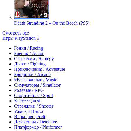
Death Stranding 2 – On the Beach (PS5)
Смотреть все
Игры PlayStation 5
Гонки / Racing
Боевик / Action
Стратегии / Strategy
Драки / Fighting
Приключения / Adventure
Бродилки / Arcade
Музыкальные / Music
Симуляторы / Simulator
Ролевые / RPG
Спортивные / Sport
Квест / Quest
Стрелялки / Shooter
Ужасы / Horror
Игры для детей
Детективы / Detective
Платформер / Platformer