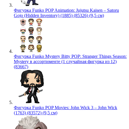
Фигурка Funko POP Animation: Jujutsu Kaisen – Satoru
Gojo (Hidden Inventory) (1885) (85326) (9,5 см)
Фигурка Funko Mystery Bitty POP: Stranger Things Season:
Mystery в ассортименте (1 случайная фигурка из 12)
(83667)
Фигурка Funko POP Movies: John Wick 3 – John Wick
(1763) (83572) (9,5 см)