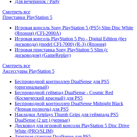
Для вечеринок / Party
Смотреть все
Приставки PlayStation 5
Игровая консоль Sony PlayStation 5 (PS5) Slim Disc White
(Япония) (CFI-2000A)
Игровая консоль PlayStation 5 Pro - Digital Edition (без
дисковода) (model CFI-7000) (R-3) (Япония)
Игровая приставка Sony PlayStation 5 Slim (с
дисководом) (GameReplay)
Смотреть все
Аксессуары PlayStation 5
Беспроводной контроллер DualSense для PS5
(оригинальный)
Беспроводной геймпад DualSense - Cosmic Red
(Космический красный) для PS5
Беспроводной контроллер DualSense Midnight Black
(Черная полночь) для PS5
Накладки Artplays Thumb Grips для геймпада PS5
DualSense (2 шт.) (черные)
Дисковод для игровой консоли PlayStation 5 Disc Drive
White (PRO/SLIM)
Зарядная станция DualSense для PS5