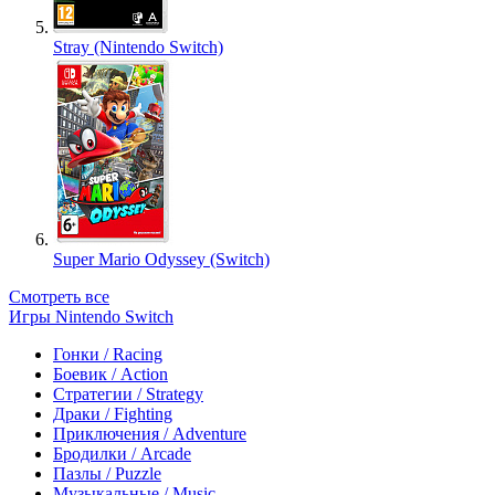
Stray (Nintendo Switch)
Super Mario Odyssey (Switch)
Смотреть все
Игры Nintendo Switch
Гонки / Racing
Боевик / Action
Стратегии / Strategy
Драки / Fighting
Приключения / Adventure
Бродилки / Arcade
Пазлы / Puzzle
Музыкальные / Music