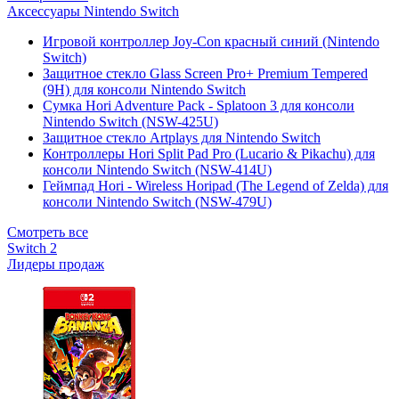
Аксессуары Nintendo Switch
Игровой контроллер Joy-Con красный синий (Nintendo
Switch)
Защитное стекло Glass Screen Pro+ Premium Tempered
(9H) для консоли Nintendo Switch
Сумка Hori Adventure Pack - Splatoon 3 для консоли
Nintendo Switch (NSW-425U)
Защитное стекло Artplays для Nintendo Switch
Контроллеры Hori Split Pad Pro (Lucario & Pikachu) для
консоли Nintendo Switch (NSW-414U)
Геймпад Hori - Wireless Horipad (The Legend of Zelda) для
консоли Nintendo Switch (NSW-479U)
Смотреть все
Switch 2
Лидеры продаж