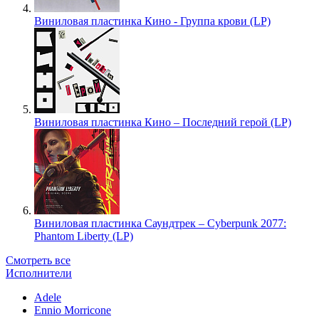
Виниловая пластинка Кино - Группа крови (LP)
Виниловая пластинка Кино – Последний герой (LP)
Виниловая пластинка Саундтрек – Cyberpunk 2077:
Phantom Liberty (LP)
Смотреть все
Исполнители
Adele
Ennio Morricone