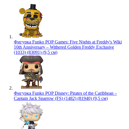
Фигурка Funko POP Games: Five Nights at Freddy's Wiki
10th Anniversary – Withered Golden Freddy Exclusive
(1033) (83091) (9,5 см)
Фигурка Funko POP Disney: Pirates of the Caribbean –
Captain Jack Sparrow (FS) (1482) (81940) (9,5 см)