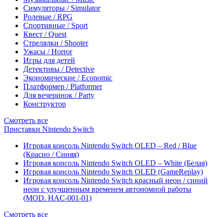
Симуляторы / Simulator
Ролевые / RPG
Спортивные / Sport
Квест / Quest
Стрелялки / Shooter
Ужасы / Horror
Игры для детей
Детективы / Detective
Экономические / Economic
Платформер / Platformer
Для вечеринок / Party
Конструктор
Смотреть все
Приставки Nintendo Switch
Игровая консоль Nintendo Switch OLED – Red / Blue
(Красно / Синяя)
Игровая консоль Nintendo Switch OLED – White (Белая)
Игровая консоль Nintendo Switch OLED (GameReplay)
Игровая консоль Nintendo Switch красный неон / синий
неон с улучшенным временем автономной работы
(MOD. HAC-001-01)
Смотреть все