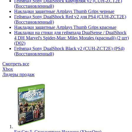
Геймпад Sony DualShock камуфляж v2 (CUH-ZCT2E)
(Восстановленный)
Накладки защитные Artplays Thumb Grips черные
Геймпад Sony DualShock Red v2 для PS4 (CUH-ZCT2E)
(Восстановленный)
Накладки защитные Artplays Thumb Grips красные
Накладки на стики для геймпада DualSense / DualShock
4 DH Marvel's Spider-Man: Miles Morales (красный) (2 шт)
(D02)
Геймпад Sony DualShock Black v2 (CUH-ZCT2E) (PS4)
(Восстановленный)
Смотреть все
Xbox
Лидеры продаж
Far Cry 5. Стандартное Издание (XboxOne)