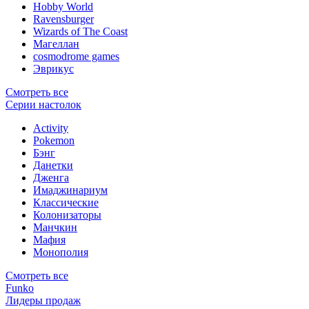
Hobby World
Ravensburger
Wizards of The Coast
Магеллан
сosmodrome games
Эврикус
Смотреть все
Серии настолок
Activity
Pokemon
Бэнг
Данетки
Дженга
Имаджинариум
Классические
Колонизаторы
Манчкин
Мафия
Монополия
Смотреть все
Funko
Лидеры продаж