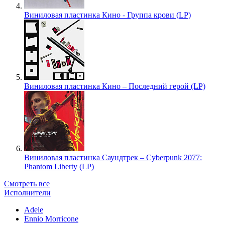
Виниловая пластинка Кино - Группа крови (LP)
Виниловая пластинка Кино – Последний герой (LP)
Виниловая пластинка Саундтрек – Cyberpunk 2077:
Phantom Liberty (LP)
Смотреть все
Исполнители
Adele
Ennio Morricone