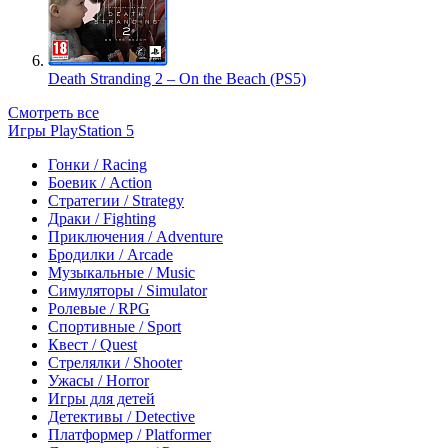
Death Stranding 2 – On the Beach (PS5)
Смотреть все
Игры PlayStation 5
Гонки / Racing
Боевик / Action
Стратегии / Strategy
Драки / Fighting
Приключения / Adventure
Бродилки / Arcade
Музыкальные / Music
Симуляторы / Simulator
Ролевые / RPG
Спортивные / Sport
Квест / Quest
Стрелялки / Shooter
Ужасы / Horror
Игры для детей
Детективы / Detective
Платформер / Platformer