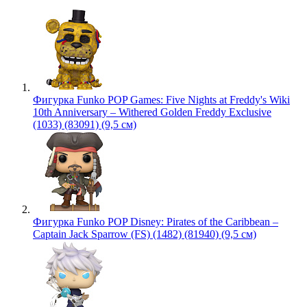
Фигурка Funko POP Games: Five Nights at Freddy's Wiki
10th Anniversary – Withered Golden Freddy Exclusive
(1033) (83091) (9,5 см)
Фигурка Funko POP Disney: Pirates of the Caribbean –
Captain Jack Sparrow (FS) (1482) (81940) (9,5 см)