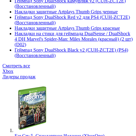
Геймпад Sony DualShock камуфляж v2 (CUH-ZCT2E)
(Восстановленный)
Накладки защитные Artplays Thumb Grips черные
Геймпад Sony DualShock Red v2 для PS4 (CUH-ZCT2E)
(Восстановленный)
Накладки защитные Artplays Thumb Grips красные
Накладки на стики для геймпада DualSense / DualShock
4 DH Marvel's Spider-Man: Miles Morales (красный) (2 шт)
(D02)
Геймпад Sony DualShock Black v2 (CUH-ZCT2E) (PS4)
(Восстановленный)
Смотреть все
Xbox
Лидеры продаж
Far Cry 5. Стандартное Издание (XboxOne)