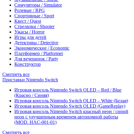
Симуляторы / Simulator
Ролевые / RPG
Спортивные / Sport
Квест / Quest
Стрелялки / Shooter
Ужасы / Horror
Игры для детей
Детективы / Detective
Экономические / Economic
Платформер / Platformer
Для вечеринок / Party
Конструктор
Смотреть все
Приставки Nintendo Switch
Игровая консоль Nintendo Switch OLED – Red / Blue
(Красно / Синяя)
Игровая консоль Nintendo Switch OLED – White (Белая)
Игровая консоль Nintendo Switch OLED (GameReplay)
Игровая консоль Nintendo Switch красный неон / синий
неон с улучшенным временем автономной работы
(MOD. HAC-001-01)
Смотреть все