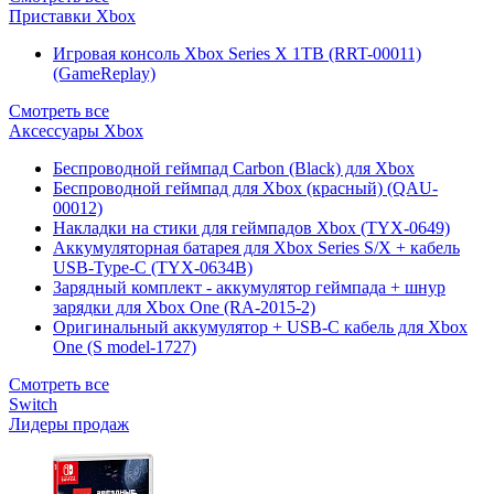
Приставки Xbox
Игровая консоль Xbox Series X 1TB (RRT-00011)
(GameReplay)
Смотреть все
Аксессуары Xbox
Беспроводной геймпад Carbon (Black) для Xbox
Беспроводной геймпад для Xbox (красный) (QAU-
00012)
Накладки на стики для геймпадов Xbox (TYX-0649)
Аккумуляторная батарея для Xbox Series S/X + кабель
USB-Type-C (TYX-0634B)
Зарядный комплект - аккумулятор геймпада + шнур
зарядки для Xbox One (RA-2015-2)
Оригинальный аккумулятор + USB-C кабель для Xbox
One (S model-1727)
Смотреть все
Switch
Лидеры продаж