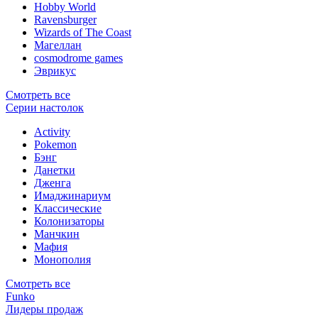
Hobby World
Ravensburger
Wizards of The Coast
Магеллан
сosmodrome games
Эврикус
Смотреть все
Серии настолок
Activity
Pokemon
Бэнг
Данетки
Дженга
Имаджинариум
Классические
Колонизаторы
Манчкин
Мафия
Монополия
Смотреть все
Funko
Лидеры продаж