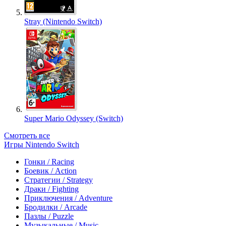
Stray (Nintendo Switch)
Super Mario Odyssey (Switch)
Смотреть все
Игры Nintendo Switch
Гонки / Racing
Боевик / Action
Стратегии / Strategy
Драки / Fighting
Приключения / Adventure
Бродилки / Arcade
Пазлы / Puzzle
Музыкальные / Music