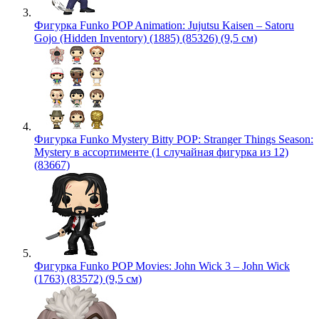
Фигурка Funko POP Animation: Jujutsu Kaisen – Satoru
Gojo (Hidden Inventory) (1885) (85326) (9,5 см)
Фигурка Funko Mystery Bitty POP: Stranger Things Season:
Mystery в ассортименте (1 случайная фигурка из 12)
(83667)
Фигурка Funko POP Movies: John Wick 3 – John Wick
(1763) (83572) (9,5 см)