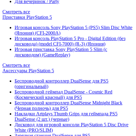
Для вечеринок / Party
Смотреть все
Приставки PlayStation 5
Игровая консоль Sony PlayStation 5 (PS5) Slim Disc White
(Япония) (CFI-2000A)
Игровая консоль PlayStation 5 Pro - Digital Edition (без
дисковода) (model CFI-7000) (R-3) (Япония)
Игровая приставка Sony PlayStation 5 Slim (с
дисководом) (GameReplay)
Смотреть все
Аксессуары PlayStation 5
Беспроводной контроллер DualSense для PS5
(оригинальный)
Беспроводной геймпад DualSense - Cosmic Red
(Космический красный) для PS5
Беспроводной контроллер DualSense Midnight Black
(Черная полночь) для PS5
Накладки Artplays Thumb Grips для геймпада PS5
DualSense (2 шт.) (черные)
Дисковод для игровой консоли PlayStation 5 Disc Drive
White (PRO/SLIM)
Зарядная станция DualSense для PS5