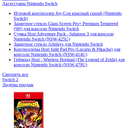
Аксессуары Nintendo Switch
Игровой контроллер Joy-Con красный синий (Nintendo
Switch)
Защитное стекло Glass Screen Pro+ Premium Tempered
(9H) для консоли Nintendo Switch
Сумка Hori Adventure Pack - Splatoon 3 для консоли
Nintendo Switch (NSW-425U)
Защитное стекло Artplays для Nintendo Switch
Контроллеры Hori Split Pad Pro (Lucario & Pikachu) для
консоли Nintendo Switch (NSW-414U)
Геймпад Hori - Wireless Horipad (The Legend of Zelda) для
консоли Nintendo Switch (NSW-479U)
Смотреть все
Switch 2
Лидеры продаж