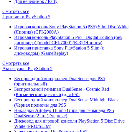
Для вечеринок / Party
Смотреть все
Приставки PlayStation 5
Игровая консоль Sony PlayStation 5 (PS5) Slim Disc White
(Япония) (CFI-2000A)
Игровая консоль PlayStation 5 Pro - Digital Edition (без
дисковода) (model CFI-7000) (R-3) (Япония)
Игровая приставка Sony PlayStation 5 Slim (с
дисководом) (GameReplay)
Смотреть все
Аксессуары PlayStation 5
Беспроводной контроллер DualSense для PS5
(оригинальный)
Беспроводной геймпад DualSense - Cosmic Red
(Космический красный) для PS5
Беспроводной контроллер DualSense Midnight Black
(Черная полночь) для PS5
Накладки Artplays Thumb Grips для геймпада PS5
DualSense (2 шт.) (черные)
Дисковод для игровой консоли PlayStation 5 Disc Drive
White (PRO/SLIM)
Зарядная станция DualSense для PS5