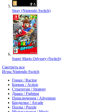
Stray (Nintendo Switch)
Super Mario Odyssey (Switch)
Смотреть все
Игры Nintendo Switch
Гонки / Racing
Боевик / Action
Стратегии / Strategy
Драки / Fighting
Приключения / Adventure
Бродилки / Arcade
Пазлы / Puzzle
Музыкальные / Music