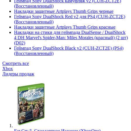
Геймпад Sony DualShock камуфляж v2 (CUH-ZCT2E)
(Восстановленный)
Накладки защитные Artplays Thumb Grips черные
Геймпад Sony DualShock Red v2 для PS4 (CUH-ZCT2E)
(Восстановленный)
Накладки защитные Artplays Thumb Grips красные
Накладки на стики для геймпада DualSense / DualShock
4 DH Marvel's Spider-Man: Miles Morales (красный) (2 шт)
(D02)
Геймпад Sony DualShock Black v2 (CUH-ZCT2E) (PS4)
(Восстановленный)
Смотреть все
Xbox
Лидеры продаж
Far Cry 5. Стандартное Издание (XboxOne)