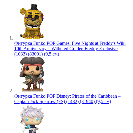
Фигурка Funko POP Games: Five Nights at Freddy's Wiki
10th Anniversary – Withered Golden Freddy Exclusive
(1033) (83091) (9,5 см)
Фигурка Funko POP Disney: Pirates of the Caribbean –
Captain Jack Sparrow (FS) (1482) (81940) (9,5 см)