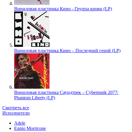
Виниловая пластинка Кино - Группа крови (LP)
Виниловая пластинка Кино – Последний герой (LP)
Виниловая пластинка Саундтрек – Cyberpunk 2077:
Phantom Liberty (LP)
Смотреть все
Исполнители
Adele
Ennio Morricone