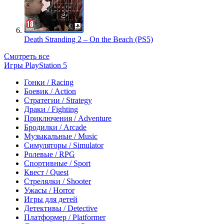
Death Stranding 2 – On the Beach (PS5)
Смотреть все
Игры PlayStation 5
Гонки / Racing
Боевик / Action
Стратегии / Strategy
Драки / Fighting
Приключения / Adventure
Бродилки / Arcade
Музыкальные / Music
Симуляторы / Simulator
Ролевые / RPG
Спортивные / Sport
Квест / Quest
Стрелялки / Shooter
Ужасы / Horror
Игры для детей
Детективы / Detective
Платформер / Platformer