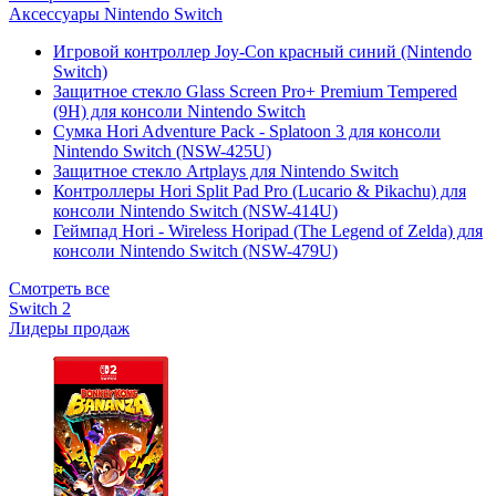
Аксессуары Nintendo Switch
Игровой контроллер Joy-Con красный синий (Nintendo
Switch)
Защитное стекло Glass Screen Pro+ Premium Tempered
(9H) для консоли Nintendo Switch
Сумка Hori Adventure Pack - Splatoon 3 для консоли
Nintendo Switch (NSW-425U)
Защитное стекло Artplays для Nintendo Switch
Контроллеры Hori Split Pad Pro (Lucario & Pikachu) для
консоли Nintendo Switch (NSW-414U)
Геймпад Hori - Wireless Horipad (The Legend of Zelda) для
консоли Nintendo Switch (NSW-479U)
Смотреть все
Switch 2
Лидеры продаж