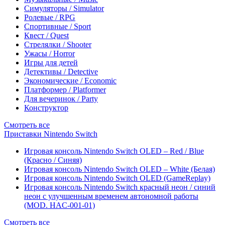
Симуляторы / Simulator
Ролевые / RPG
Спортивные / Sport
Квест / Quest
Стрелялки / Shooter
Ужасы / Horror
Игры для детей
Детективы / Detective
Экономические / Economic
Платформер / Platformer
Для вечеринок / Party
Конструктор
Смотреть все
Приставки Nintendo Switch
Игровая консоль Nintendo Switch OLED – Red / Blue
(Красно / Синяя)
Игровая консоль Nintendo Switch OLED – White (Белая)
Игровая консоль Nintendo Switch OLED (GameReplay)
Игровая консоль Nintendo Switch красный неон / синий
неон с улучшенным временем автономной работы
(MOD. HAC-001-01)
Смотреть все