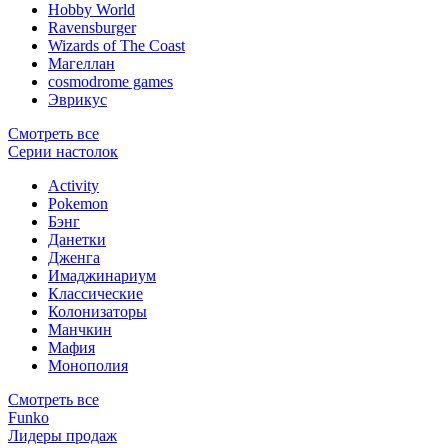
Hobby World
Ravensburger
Wizards of The Coast
Магеллан
сosmodrome games
Эврикус
Смотреть все
Серии настолок
Activity
Pokemon
Бэнг
Данетки
Дженга
Имаджинариум
Классические
Колонизаторы
Манчкин
Мафия
Монополия
Смотреть все
Funko
Лидеры продаж