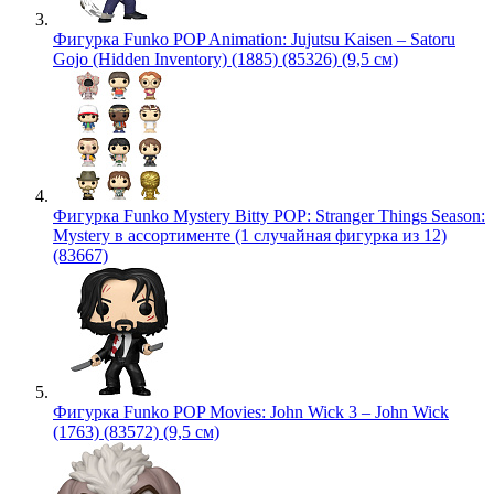
Фигурка Funko POP Animation: Jujutsu Kaisen – Satoru
Gojo (Hidden Inventory) (1885) (85326) (9,5 см)
Фигурка Funko Mystery Bitty POP: Stranger Things Season:
Mystery в ассортименте (1 случайная фигурка из 12)
(83667)
Фигурка Funko POP Movies: John Wick 3 – John Wick
(1763) (83572) (9,5 см)