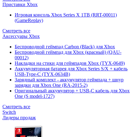
Приставки Xbox
Игровая консоль Xbox Series X 1TB (RRT-00011)
(GameReplay)
Смотреть все
Аксессуары Xbox
Беспроводной геймпад Carbon (Black) для Xbox
Беспроводной геймпад для Xbox (красный) (QAU-
00012)
Накладки на стики для геймпадов Xbox (TYX-0649)
Аккумуляторная батарея для Xbox Series S/X + кабель
USB-Type-C (TYX-0634B)
Зарядный комплект - аккумулятор геймпада + шнур
зарядки для Xbox One (RA-2015-2)
Оригинальный аккумулятор + USB-C кабель для Xbox
One (S model-1727)
Смотреть все
Switch
Лидеры продаж