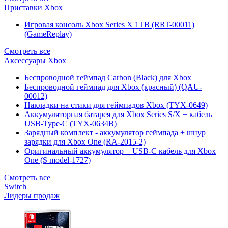
Приставки Xbox
Игровая консоль Xbox Series X 1TB (RRT-00011)
(GameReplay)
Смотреть все
Аксессуары Xbox
Беспроводной геймпад Carbon (Black) для Xbox
Беспроводной геймпад для Xbox (красный) (QAU-
00012)
Накладки на стики для геймпадов Xbox (TYX-0649)
Аккумуляторная батарея для Xbox Series S/X + кабель
USB-Type-C (TYX-0634B)
Зарядный комплект - аккумулятор геймпада + шнур
зарядки для Xbox One (RA-2015-2)
Оригинальный аккумулятор + USB-C кабель для Xbox
One (S model-1727)
Смотреть все
Switch
Лидеры продаж