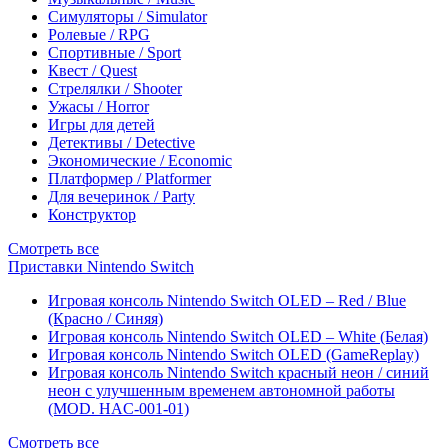
Симуляторы / Simulator
Ролевые / RPG
Спортивные / Sport
Квест / Quest
Стрелялки / Shooter
Ужасы / Horror
Игры для детей
Детективы / Detective
Экономические / Economic
Платформер / Platformer
Для вечеринок / Party
Конструктор
Смотреть все
Приставки Nintendo Switch
Игровая консоль Nintendo Switch OLED – Red / Blue
(Красно / Синяя)
Игровая консоль Nintendo Switch OLED – White (Белая)
Игровая консоль Nintendo Switch OLED (GameReplay)
Игровая консоль Nintendo Switch красный неон / синий
неон с улучшенным временем автономной работы
(MOD. HAC-001-01)
Смотреть все