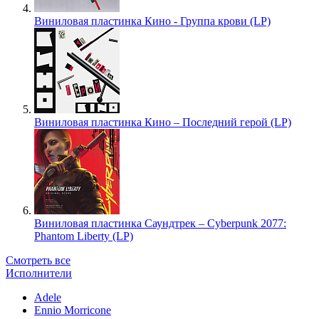
Виниловая пластинка Кино - Группа крови (LP)
Виниловая пластинка Кино – Последний герой (LP)
Виниловая пластинка Саундтрек – Cyberpunk 2077:
Phantom Liberty (LP)
Смотреть все
Исполнители
Adele
Ennio Morricone