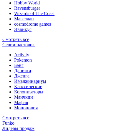
Hobby World
Ravensburger
Wizards of The Coast
Магеллан
сosmodrome games
Эврикус
Смотреть все
Серии настолок
Activity
Pokemon
Бэнг
Данетки
Дженга
Имаджинариум
Классические
Колонизаторы
Манчкин
Мафия
Монополия
Смотреть все
Funko
Лидеры продаж