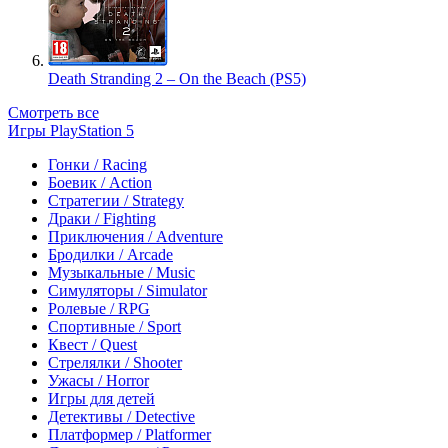
Death Stranding 2 – On the Beach (PS5)
Смотреть все
Игры PlayStation 5
Гонки / Racing
Боевик / Action
Стратегии / Strategy
Драки / Fighting
Приключения / Adventure
Бродилки / Arcade
Музыкальные / Music
Симуляторы / Simulator
Ролевые / RPG
Спортивные / Sport
Квест / Quest
Стрелялки / Shooter
Ужасы / Horror
Игры для детей
Детективы / Detective
Платформер / Platformer