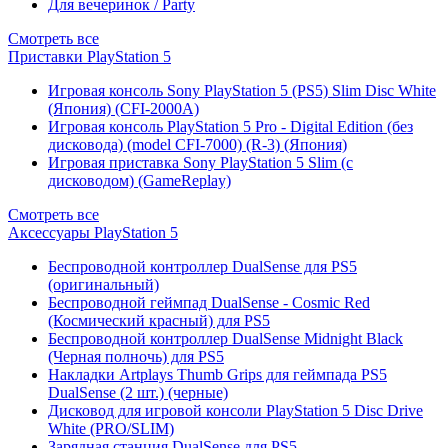
Для вечеринок / Party
Смотреть все
Приставки PlayStation 5
Игровая консоль Sony PlayStation 5 (PS5) Slim Disc White
(Япония) (CFI-2000A)
Игровая консоль PlayStation 5 Pro - Digital Edition (без
дисковода) (model CFI-7000) (R-3) (Япония)
Игровая приставка Sony PlayStation 5 Slim (с
дисководом) (GameReplay)
Смотреть все
Аксессуары PlayStation 5
Беспроводной контроллер DualSense для PS5
(оригинальный)
Беспроводной геймпад DualSense - Cosmic Red
(Космический красный) для PS5
Беспроводной контроллер DualSense Midnight Black
(Черная полночь) для PS5
Накладки Artplays Thumb Grips для геймпада PS5
DualSense (2 шт.) (черные)
Дисковод для игровой консоли PlayStation 5 Disc Drive
White (PRO/SLIM)
Зарядная станция DualSense для PS5