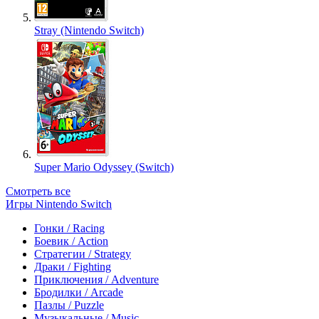
Stray (Nintendo Switch)
Super Mario Odyssey (Switch)
Смотреть все
Игры Nintendo Switch
Гонки / Racing
Боевик / Action
Стратегии / Strategy
Драки / Fighting
Приключения / Adventure
Бродилки / Arcade
Пазлы / Puzzle
Музыкальные / Music