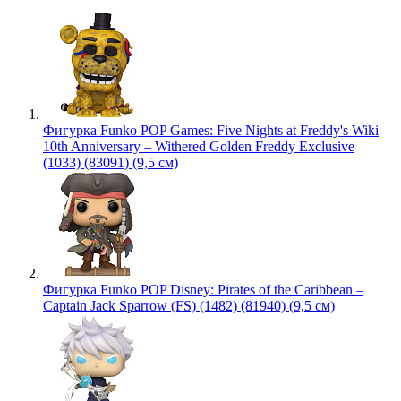
Фигурка Funko POP Games: Five Nights at Freddy's Wiki
10th Anniversary – Withered Golden Freddy Exclusive
(1033) (83091) (9,5 см)
Фигурка Funko POP Disney: Pirates of the Caribbean –
Captain Jack Sparrow (FS) (1482) (81940) (9,5 см)