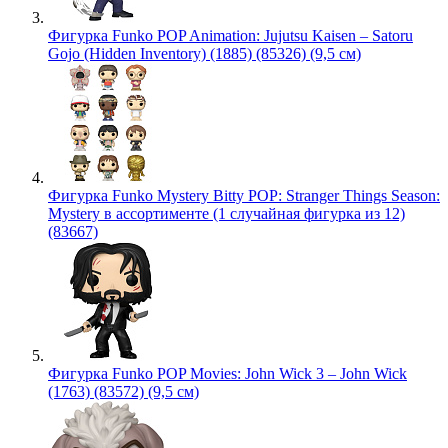
Фигурка Funko POP Animation: Jujutsu Kaisen – Satoru
Gojo (Hidden Inventory) (1885) (85326) (9,5 см)
Фигурка Funko Mystery Bitty POP: Stranger Things Season:
Mystery в ассортименте (1 случайная фигурка из 12)
(83667)
Фигурка Funko POP Movies: John Wick 3 – John Wick
(1763) (83572) (9,5 см)