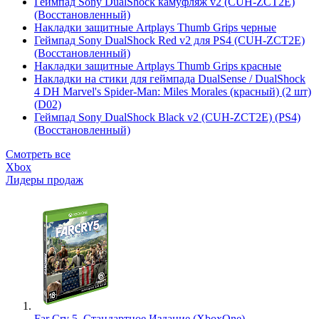
Геймпад Sony DualShock камуфляж v2 (CUH-ZCT2E)
(Восстановленный)
Накладки защитные Artplays Thumb Grips черные
Геймпад Sony DualShock Red v2 для PS4 (CUH-ZCT2E)
(Восстановленный)
Накладки защитные Artplays Thumb Grips красные
Накладки на стики для геймпада DualSense / DualShock
4 DH Marvel's Spider-Man: Miles Morales (красный) (2 шт)
(D02)
Геймпад Sony DualShock Black v2 (CUH-ZCT2E) (PS4)
(Восстановленный)
Смотреть все
Xbox
Лидеры продаж
Far Cry 5. Стандартное Издание (XboxOne)