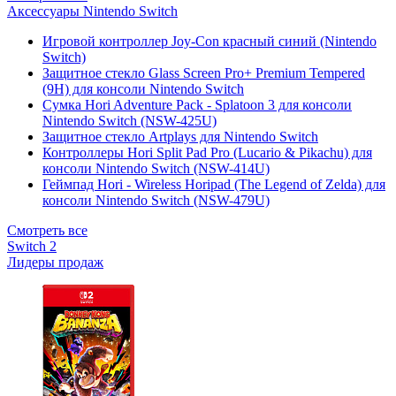
Аксессуары Nintendo Switch
Игровой контроллер Joy-Con красный синий (Nintendo
Switch)
Защитное стекло Glass Screen Pro+ Premium Tempered
(9H) для консоли Nintendo Switch
Сумка Hori Adventure Pack - Splatoon 3 для консоли
Nintendo Switch (NSW-425U)
Защитное стекло Artplays для Nintendo Switch
Контроллеры Hori Split Pad Pro (Lucario & Pikachu) для
консоли Nintendo Switch (NSW-414U)
Геймпад Hori - Wireless Horipad (The Legend of Zelda) для
консоли Nintendo Switch (NSW-479U)
Смотреть все
Switch 2
Лидеры продаж