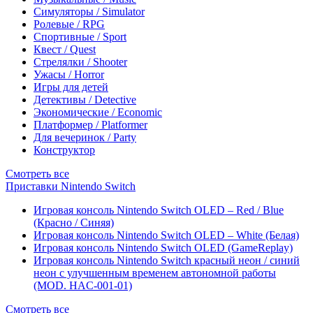
Симуляторы / Simulator
Ролевые / RPG
Спортивные / Sport
Квест / Quest
Стрелялки / Shooter
Ужасы / Horror
Игры для детей
Детективы / Detective
Экономические / Economic
Платформер / Platformer
Для вечеринок / Party
Конструктор
Смотреть все
Приставки Nintendo Switch
Игровая консоль Nintendo Switch OLED – Red / Blue
(Красно / Синяя)
Игровая консоль Nintendo Switch OLED – White (Белая)
Игровая консоль Nintendo Switch OLED (GameReplay)
Игровая консоль Nintendo Switch красный неон / синий
неон с улучшенным временем автономной работы
(MOD. HAC-001-01)
Смотреть все