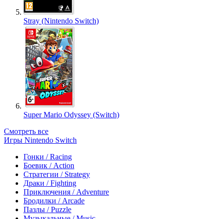
Stray (Nintendo Switch)
Super Mario Odyssey (Switch)
Смотреть все
Игры Nintendo Switch
Гонки / Racing
Боевик / Action
Стратегии / Strategy
Драки / Fighting
Приключения / Adventure
Бродилки / Arcade
Пазлы / Puzzle
Музыкальные / Music