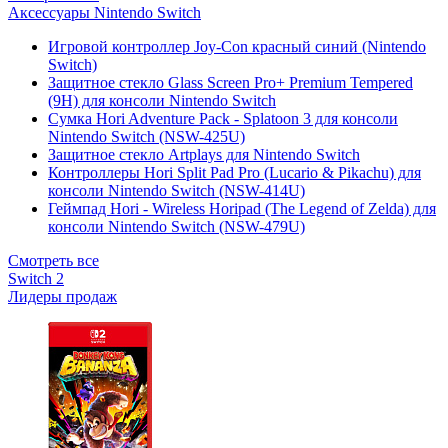
Аксессуары Nintendo Switch
Игровой контроллер Joy-Con красный синий (Nintendo
Switch)
Защитное стекло Glass Screen Pro+ Premium Tempered
(9H) для консоли Nintendo Switch
Сумка Hori Adventure Pack - Splatoon 3 для консоли
Nintendo Switch (NSW-425U)
Защитное стекло Artplays для Nintendo Switch
Контроллеры Hori Split Pad Pro (Lucario & Pikachu) для
консоли Nintendo Switch (NSW-414U)
Геймпад Hori - Wireless Horipad (The Legend of Zelda) для
консоли Nintendo Switch (NSW-479U)
Смотреть все
Switch 2
Лидеры продаж