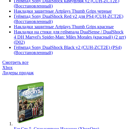
Геймпад Sony DualShock камуфляж v2 (CUH-ZCT2E)
(Восстановленный)
Накладки защитные Artplays Thumb Grips черные
Геймпад Sony DualShock Red v2 для PS4 (CUH-ZCT2E)
(Восстановленный)
Накладки защитные Artplays Thumb Grips красные
Накладки на стики для геймпада DualSense / DualShock
4 DH Marvel's Spider-Man: Miles Morales (красный) (2 шт)
(D02)
Геймпад Sony DualShock Black v2 (CUH-ZCT2E) (PS4)
(Восстановленный)
Смотреть все
Xbox
Лидеры продаж
Far Cry 5. Стандартное Издание (XboxOne)