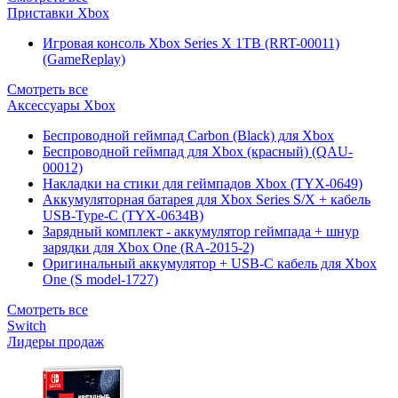
Приставки Xbox
Игровая консоль Xbox Series X 1TB (RRT-00011)
(GameReplay)
Смотреть все
Аксессуары Xbox
Беспроводной геймпад Carbon (Black) для Xbox
Беспроводной геймпад для Xbox (красный) (QAU-
00012)
Накладки на стики для геймпадов Xbox (TYX-0649)
Аккумуляторная батарея для Xbox Series S/X + кабель
USB-Type-C (TYX-0634B)
Зарядный комплект - аккумулятор геймпада + шнур
зарядки для Xbox One (RA-2015-2)
Оригинальный аккумулятор + USB-C кабель для Xbox
One (S model-1727)
Смотреть все
Switch
Лидеры продаж