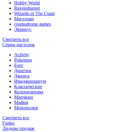
Hobby World
Ravensburger
Wizards of The Coast
Магеллан
сosmodrome games
Эврикус
Смотреть все
Серии настолок
Activity
Pokemon
Бэнг
Данетки
Дженга
Имаджинариум
Классические
Колонизаторы
Манчкин
Мафия
Монополия
Смотреть все
Funko
Лидеры продаж