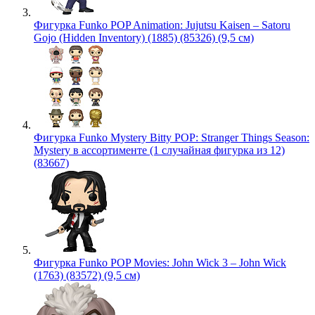
Фигурка Funko POP Animation: Jujutsu Kaisen – Satoru
Gojo (Hidden Inventory) (1885) (85326) (9,5 см)
Фигурка Funko Mystery Bitty POP: Stranger Things Season:
Mystery в ассортименте (1 случайная фигурка из 12)
(83667)
Фигурка Funko POP Movies: John Wick 3 – John Wick
(1763) (83572) (9,5 см)