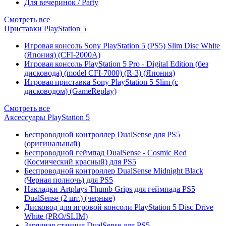
Для вечеринок / Party
Смотреть все
Приставки PlayStation 5
Игровая консоль Sony PlayStation 5 (PS5) Slim Disc White
(Япония) (CFI-2000A)
Игровая консоль PlayStation 5 Pro - Digital Edition (без
дисковода) (model CFI-7000) (R-3) (Япония)
Игровая приставка Sony PlayStation 5 Slim (с
дисководом) (GameReplay)
Смотреть все
Аксессуары PlayStation 5
Беспроводной контроллер DualSense для PS5
(оригинальный)
Беспроводной геймпад DualSense - Cosmic Red
(Космический красный) для PS5
Беспроводной контроллер DualSense Midnight Black
(Черная полночь) для PS5
Накладки Artplays Thumb Grips для геймпада PS5
DualSense (2 шт.) (черные)
Дисковод для игровой консоли PlayStation 5 Disc Drive
White (PRO/SLIM)
Зарядная станция DualSense для PS5