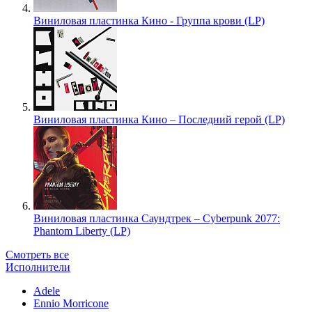
Виниловая пластинка Кино - Группа крови (LP)
Виниловая пластинка Кино – Последний герой (LP)
Виниловая пластинка Саундтрек – Cyberpunk 2077:
Phantom Liberty (LP)
Смотреть все
Исполнители
Adele
Ennio Morricone