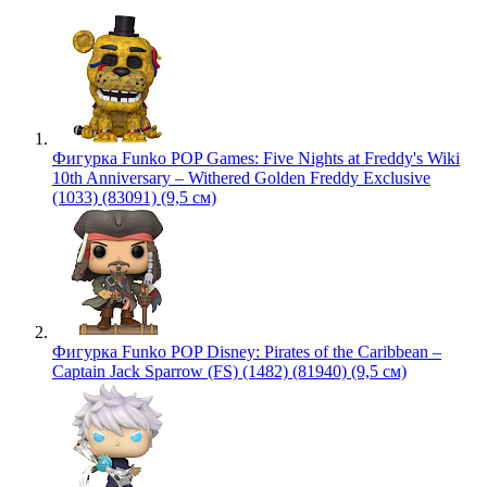
Фигурка Funko POP Games: Five Nights at Freddy's Wiki
10th Anniversary – Withered Golden Freddy Exclusive
(1033) (83091) (9,5 см)
Фигурка Funko POP Disney: Pirates of the Caribbean –
Captain Jack Sparrow (FS) (1482) (81940) (9,5 см)