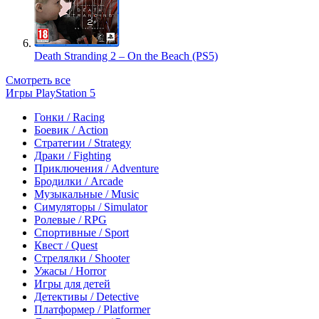
Death Stranding 2 – On the Beach (PS5)
Смотреть все
Игры PlayStation 5
Гонки / Racing
Боевик / Action
Стратегии / Strategy
Драки / Fighting
Приключения / Adventure
Бродилки / Arcade
Музыкальные / Music
Симуляторы / Simulator
Ролевые / RPG
Спортивные / Sport
Квест / Quest
Стрелялки / Shooter
Ужасы / Horror
Игры для детей
Детективы / Detective
Платформер / Platformer