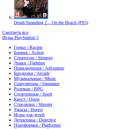
Death Stranding 2 – On the Beach (PS5)
Смотреть все
Игры PlayStation 5
Гонки / Racing
Боевик / Action
Стратегии / Strategy
Драки / Fighting
Приключения / Adventure
Бродилки / Arcade
Музыкальные / Music
Симуляторы / Simulator
Ролевые / RPG
Спортивные / Sport
Квест / Quest
Стрелялки / Shooter
Ужасы / Horror
Игры для детей
Детективы / Detective
Платформер / Platformer