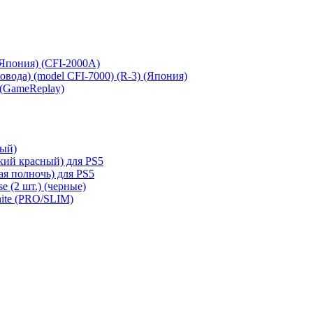
 (Япония) (CFI-2000A)
сковода) (model CFI-7000) (R-3) (Япония)
 (GameReplay)
ный)
кий красный) для PS5
ая полночь) для PS5
e (2 шт.) (черные)
hite (PRO/SLIM)