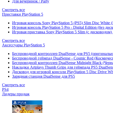
Для вечеринок / Party
Смотреть все
Приставки PlayStation 5
Игровая консоль Sony PlayStation 5 (PS5) Slim Disc White
Игровая консоль PlayStation 5 Pro - Digital Edition (без ди
Игровая приставка Sony PlayStation 5 Slim (с дисководом)
Смотреть все
Аксессуары PlayStation 5
Беспроводной контроллер DualSense для PS5 (оригиналь
Беспроводной геймпад DualSense - Cosmic Red (Космичес
Беспроводной контроллер DualSense Midnight Black (Черн
Накладки Artplays Thumb Grips для геймпада PS5 DualSens
Дисковод для игровой консоли PlayStation 5 Disc Drive W
Зарядная станция DualSense для PS5
Смотреть все
PS4
Лидеры продаж