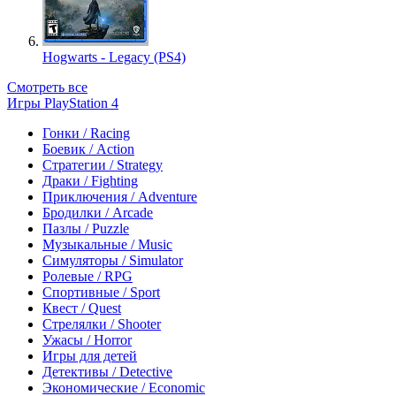
Hogwarts - Legacy (PS4)
Смотреть все
Игры PlayStation 4
Гонки / Racing
Боевик / Action
Стратегии / Strategy
Драки / Fighting
Приключения / Adventure
Бродилки / Arcade
Пазлы / Puzzle
Музыкальные / Music
Симуляторы / Simulator
Ролевые / RPG
Спортивные / Sport
Квест / Quest
Стрелялки / Shooter
Ужасы / Horror
Игры для детей
Детективы / Detective
Экономические / Economic