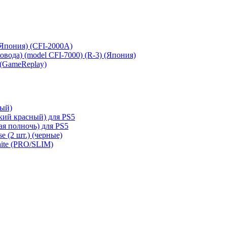
 (Япония) (CFI-2000A)
сковода) (model CFI-7000) (R-3) (Япония)
 (GameReplay)
ный)
кий красный) для PS5
ая полночь) для PS5
e (2 шт.) (черные)
hite (PRO/SLIM)