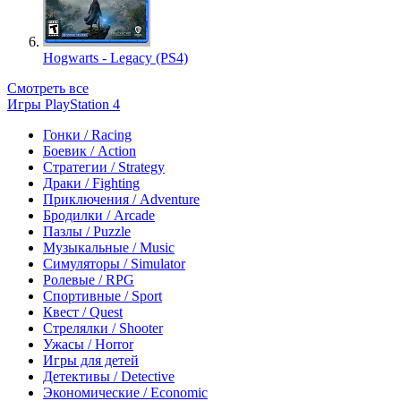
Hogwarts - Legacy (PS4)
Смотреть все
Игры PlayStation 4
Гонки / Racing
Боевик / Action
Стратегии / Strategy
Драки / Fighting
Приключения / Adventure
Бродилки / Arcade
Пазлы / Puzzle
Музыкальные / Music
Симуляторы / Simulator
Ролевые / RPG
Спортивные / Sport
Квест / Quest
Стрелялки / Shooter
Ужасы / Horror
Игры для детей
Детективы / Detective
Экономические / Economic