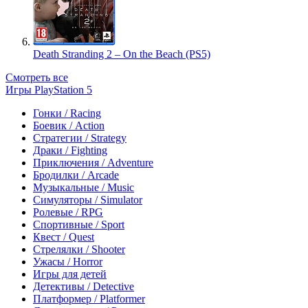
Death Stranding 2 – On the Beach (PS5)
Смотреть все
Игры PlayStation 5
Гонки / Racing
Боевик / Action
Стратегии / Strategy
Драки / Fighting
Приключения / Adventure
Бродилки / Arcade
Музыкальные / Music
Симуляторы / Simulator
Ролевые / RPG
Спортивные / Sport
Квест / Quest
Стрелялки / Shooter
Ужасы / Horror
Игры для детей
Детективы / Detective
Платформер / Platformer