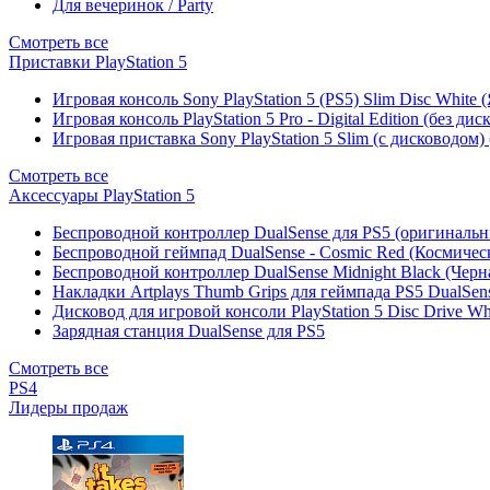
Для вечеринок / Party
Смотреть все
Приставки PlayStation 5
Игровая консоль Sony PlayStation 5 (PS5) Slim Disc White
Игровая консоль PlayStation 5 Pro - Digital Edition (без ди
Игровая приставка Sony PlayStation 5 Slim (с дисководом)
Смотреть все
Аксессуары PlayStation 5
Беспроводной контроллер DualSense для PS5 (оригиналь
Беспроводной геймпад DualSense - Cosmic Red (Космичес
Беспроводной контроллер DualSense Midnight Black (Черн
Накладки Artplays Thumb Grips для геймпада PS5 DualSens
Дисковод для игровой консоли PlayStation 5 Disc Drive W
Зарядная станция DualSense для PS5
Смотреть все
PS4
Лидеры продаж