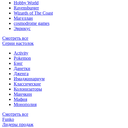
Hobby World
Ravensburger
Wizards of The Coast
Магеллан
сosmodrome games
Эврикус
Смотреть все
Серии настолок
Activity
Pokemon
Бэнг
Данетки
Дженга
Имаджинариум
Классические
Колонизаторы
Манчкин
Мафия
Монополия
Смотреть все
Funko
Лидеры продаж