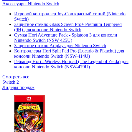
Аксессуары Nintendo Switch
Игровой контроллер Joy-Con красный синий (Nintendo
Switch)
Защитное стекло Glass Screen Pro+ Premium Tempered
(9H) для консоли Nintendo Switch
Сумка Hori Adventure Pack - Splatoon 3 для консоли
Nintendo Switch (NSW-425U)
Защитное стекло Artplays для Nintendo Switch
Контроллеры Hori Split Pad Pro (Lucario & Pikachu) для
консоли Nintendo Switch (NSW-414U)
Геймпад Hori - Wireless Horipad (The Legend of Zelda) для
консоли Nintendo Switch (NSW-479U)
Смотреть все
Switch 2
Лидеры продаж