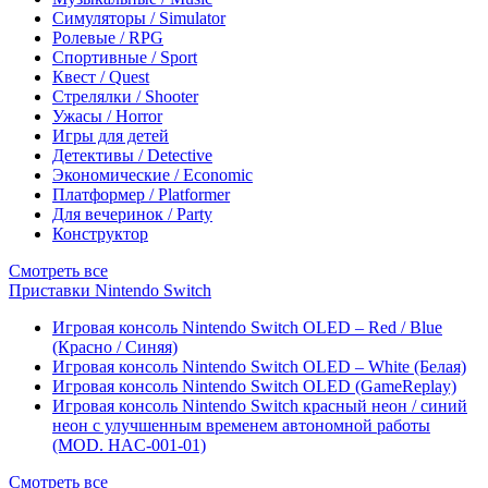
Симуляторы / Simulator
Ролевые / RPG
Спортивные / Sport
Квест / Quest
Стрелялки / Shooter
Ужасы / Horror
Игры для детей
Детективы / Detective
Экономические / Economic
Платформер / Platformer
Для вечеринок / Party
Конструктор
Смотреть все
Приставки Nintendo Switch
Игровая консоль Nintendo Switch OLED – Red / Blue
(Красно / Синяя)
Игровая консоль Nintendo Switch OLED – White (Белая)
Игровая консоль Nintendo Switch OLED (GameReplay)
Игровая консоль Nintendo Switch красный неон / синий
неон с улучшенным временем автономной работы
(MOD. HAC-001-01)
Смотреть все