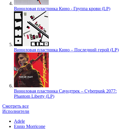
Виниловая пластинка Кино - Группа крови (LP)
Виниловая пластинка Кино – Последний герой (LP)
Виниловая пластинка Саундтрек – Cyberpunk 2077:
Phantom Liberty (LP)
Смотреть все
Исполнители
Adele
Ennio Morricone