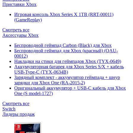
Приставки Xbox
Игровая консоль Xbox Series X 1TB (RRT-00011)
(GameReplay)
Смотреть все
Аксессуары Xbox
Беспроводной геймпад Carbon (Black) для Xbox
Беспроводной геймпад для Xbox (красный) (QAU-
00012)
Накладки на стики для геймпадов Xbox (TYX-0649)
Аккумуляторная батарея для Xbox Series S/X + кабель
USB-Type-C (TYX-0634B)
Зарядный комплект - аккумулятор геймпада + шнур
зарядки для Xbox One (RA-2015-2)
Оригинальный аккумулятор + USB-C кабель для Xbox
One (S model-1727)
Смотреть все
Switch
Лидеры продаж