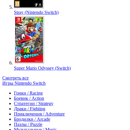
Stray (Nintendo Switch)
Super Mario Odyssey (Switch)
Смотреть все
Игры Nintendo Switch
Гонки / Racing
Боевик / Action
Стратегии / Strategy
Драки / Fighting
Приключения / Adventure
Бродилки / Arcade
Пазлы / Puzzle
Музыкальные / Music