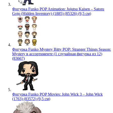
Фигурка Funko POP Animation: Jujutsu Kaisen – Satoru
Gojo (Hidden Inventory) (1885) (85326) (9,5 см)
Фигурка Funko Mystery Bitty POP: Stranger Things Season:
Mystery в ассортименте (1 случайная фигурка из 12)
(83667)
Фигурка Funko POP Movies: John Wick 3 – John Wick
(1763) (83572) (9,5 см)