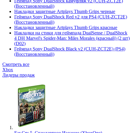
Геймпад Sony DualShock камуфляж v2 (CUH-ZCT2E)
(Восстановленный)
Накладки защитные Artplays Thumb Grips черные
Геймпад Sony DualShock Red v2 для PS4 (CUH-ZCT2E)
(Восстановленный)
Накладки защитные Artplays Thumb Grips красные
Накладки на стики для геймпада DualSense / DualShock
4 DH Marvel's Spider-Man: Miles Morales (красный) (2 шт)
(D02)
Геймпад Sony DualShock Black v2 (CUH-ZCT2E) (PS4)
(Восстановленный)
Смотреть все
Xbox
Лидеры продаж
Far Cry 5. Стандартное Издание (XboxOne)