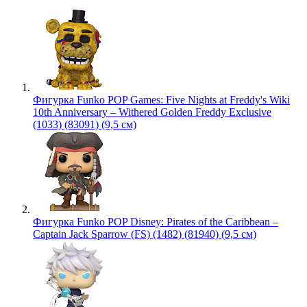
Фигурка Funko POP Games: Five Nights at Freddy's Wiki
10th Anniversary – Withered Golden Freddy Exclusive
(1033) (83091) (9,5 см)
Фигурка Funko POP Disney: Pirates of the Caribbean –
Captain Jack Sparrow (FS) (1482) (81940) (9,5 см)