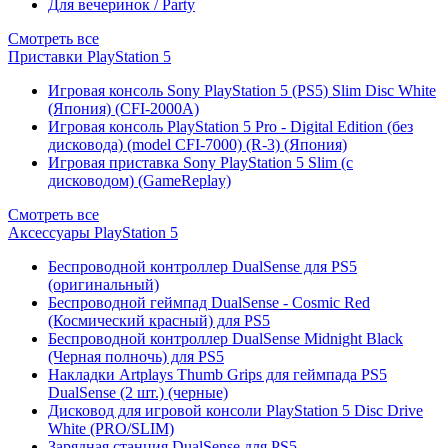
Для вечеринок / Party
Смотреть все
Приставки PlayStation 5
Игровая консоль Sony PlayStation 5 (PS5) Slim Disc White
(Япония) (CFI-2000A)
Игровая консоль PlayStation 5 Pro - Digital Edition (без
дисковода) (model CFI-7000) (R-3) (Япония)
Игровая приставка Sony PlayStation 5 Slim (с
дисководом) (GameReplay)
Смотреть все
Аксессуары PlayStation 5
Беспроводной контроллер DualSense для PS5
(оригинальный)
Беспроводной геймпад DualSense - Cosmic Red
(Космический красный) для PS5
Беспроводной контроллер DualSense Midnight Black
(Черная полночь) для PS5
Накладки Artplays Thumb Grips для геймпада PS5
DualSense (2 шт.) (черные)
Дисковод для игровой консоли PlayStation 5 Disc Drive
White (PRO/SLIM)
Зарядная станция DualSense для PS5