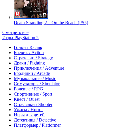
Death Stranding 2 – On the Beach (PS5)
Смотреть все
Игры PlayStation 5
Гонки / Racing
Боевик / Action
Стратегии / Strategy
Драки / Fighting
Приключения / Adventure
Бродилки / Arcade
Музыкальные / Music
Симуляторы / Simulator
Ролевые / RPG
Спортивные / Sport
Квест / Quest
Стрелялки / Shooter
Ужасы / Horror
Игры для детей
Детективы / Detective
Платформер / Platformer