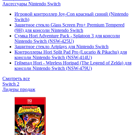
Аксессуары Nintendo Switch
Игровой контроллер Joy-Con красный синий (Nintendo
Switch)
Защитное стекло Glass Screen Pro+ Premium Tempered
(9H) для консоли Nintendo Switch
Сумка Hori Adventure Pack - Splatoon 3 для консоли
Nintendo Switch (NSW-425U)
Защитное стекло Artplays для Nintendo Switch
Контроллеры Hori Split Pad Pro (Lucario & Pikachu) для
консоли Nintendo Switch (NSW-414U)
Геймпад Hori - Wireless Horipad (The Legend of Zelda) для
консоли Nintendo Switch (NSW-479U)
Смотреть все
Switch 2
Лидеры продаж