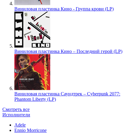
Виниловая пластинка Кино - Группа крови (LP)
Виниловая пластинка Кино – Последний герой (LP)
Виниловая пластинка Саундтрек – Cyberpunk 2077:
Phantom Liberty (LP)
Смотреть все
Исполнители
Adele
Ennio Morricone