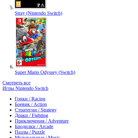
Stray (Nintendo Switch)
Super Mario Odyssey (Switch)
Смотреть все
Игры Nintendo Switch
Гонки / Racing
Боевик / Action
Стратегии / Strategy
Драки / Fighting
Приключения / Adventure
Бродилки / Arcade
Пазлы / Puzzle
Музыкальные / Music