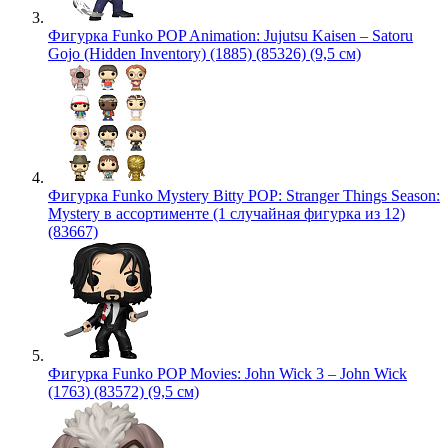
Фигурка Funko POP Animation: Jujutsu Kaisen – Satoru
Gojo (Hidden Inventory) (1885) (85326) (9,5 см)
Фигурка Funko Mystery Bitty POP: Stranger Things Season:
Mystery в ассортименте (1 случайная фигурка из 12)
(83667)
Фигурка Funko POP Movies: John Wick 3 – John Wick
(1763) (83572) (9,5 см)