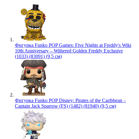
Фигурка Funko POP Games: Five Nights at Freddy's Wiki
10th Anniversary – Withered Golden Freddy Exclusive
(1033) (83091) (9,5 см)
Фигурка Funko POP Disney: Pirates of the Caribbean –
Captain Jack Sparrow (FS) (1482) (81940) (9,5 см)