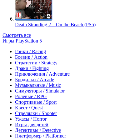
Death Stranding 2 – On the Beach (PS5)
Смотреть все
Игры PlayStation 5
Гонки / Racing
Боевик / Action
Стратегии / Strategy
Драки / Fighting
Приключения / Adventure
Бродилки / Arcade
Музыкальные / Music
Симуляторы / Simulator
Ролевые / RPG
Спортивные / Sport
Квест / Quest
Стрелялки / Shooter
Ужасы / Horror
Игры для детей
Детективы / Detective
Платформер / Platformer