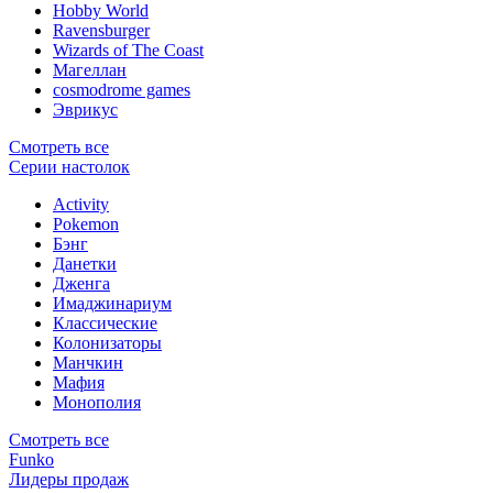
Hobby World
Ravensburger
Wizards of The Coast
Магеллан
сosmodrome games
Эврикус
Смотреть все
Серии настолок
Activity
Pokemon
Бэнг
Данетки
Дженга
Имаджинариум
Классические
Колонизаторы
Манчкин
Мафия
Монополия
Смотреть все
Funko
Лидеры продаж