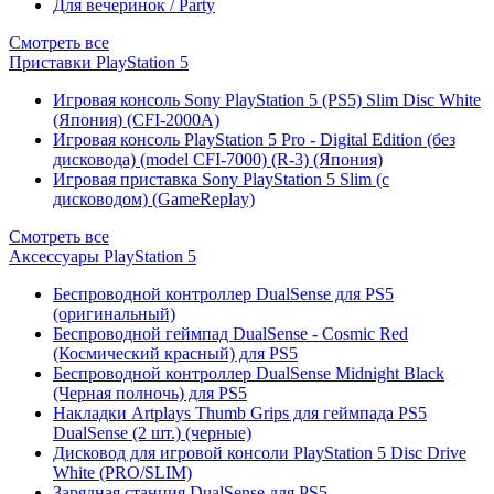
Для вечеринок / Party
Смотреть все
Приставки PlayStation 5
Игровая консоль Sony PlayStation 5 (PS5) Slim Disc White
(Япония) (CFI-2000A)
Игровая консоль PlayStation 5 Pro - Digital Edition (без
дисковода) (model CFI-7000) (R-3) (Япония)
Игровая приставка Sony PlayStation 5 Slim (с
дисководом) (GameReplay)
Смотреть все
Аксессуары PlayStation 5
Беспроводной контроллер DualSense для PS5
(оригинальный)
Беспроводной геймпад DualSense - Cosmic Red
(Космический красный) для PS5
Беспроводной контроллер DualSense Midnight Black
(Черная полночь) для PS5
Накладки Artplays Thumb Grips для геймпада PS5
DualSense (2 шт.) (черные)
Дисковод для игровой консоли PlayStation 5 Disc Drive
White (PRO/SLIM)
Зарядная станция DualSense для PS5