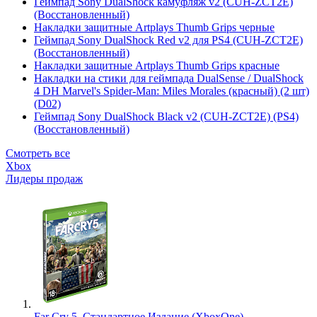
Геймпад Sony DualShock камуфляж v2 (CUH-ZCT2E)
(Восстановленный)
Накладки защитные Artplays Thumb Grips черные
Геймпад Sony DualShock Red v2 для PS4 (CUH-ZCT2E)
(Восстановленный)
Накладки защитные Artplays Thumb Grips красные
Накладки на стики для геймпада DualSense / DualShock
4 DH Marvel's Spider-Man: Miles Morales (красный) (2 шт)
(D02)
Геймпад Sony DualShock Black v2 (CUH-ZCT2E) (PS4)
(Восстановленный)
Смотреть все
Xbox
Лидеры продаж
Far Cry 5. Стандартное Издание (XboxOne)