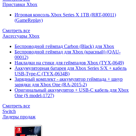
Приставки Xbox
Игровая консоль Xbox Series X 1TB (RRT-00011)
(GameReplay)
Смотреть все
Аксессуары Xbox
Беспроводной геймпад Carbon (Black) для Xbox
Беспроводной геймпад для Xbox (красный) (QAU-
00012)
Накладки на стики для геймпадов Xbox (TYX-0649)
Аккумуляторная батарея для Xbox Series S/X + кабель
USB-Type-C (TYX-0634B)
Зарядный комплект - аккумулятор геймпада + шнур
зарядки для Xbox One (RA-2015-2)
Оригинальный аккумулятор + USB-C кабель для Xbox
One (S model-1727)
Смотреть все
Switch
Лидеры продаж