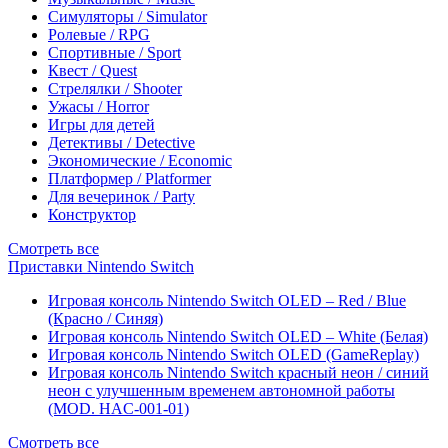
Симуляторы / Simulator
Ролевые / RPG
Спортивные / Sport
Квест / Quest
Стрелялки / Shooter
Ужасы / Horror
Игры для детей
Детективы / Detective
Экономические / Economic
Платформер / Platformer
Для вечеринок / Party
Конструктор
Смотреть все
Приставки Nintendo Switch
Игровая консоль Nintendo Switch OLED – Red / Blue
(Красно / Синяя)
Игровая консоль Nintendo Switch OLED – White (Белая)
Игровая консоль Nintendo Switch OLED (GameReplay)
Игровая консоль Nintendo Switch красный неон / синий
неон с улучшенным временем автономной работы
(MOD. HAC-001-01)
Смотреть все