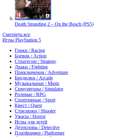
Death Stranding 2 – On the Beach (PS5)
Смотреть все
Игры PlayStation 5
Гонки / Racing
Боевик / Action
Стратегии / Strategy
Драки / Fighting
Приключения / Adventure
Бродилки / Arcade
Музыкальные / Music
Симуляторы / Simulator
Ролевые / RPG
Спортивные / Sport
Квест / Quest
Стрелялки / Shooter
Ужасы / Horror
Игры для детей
Детективы / Detective
Платформер / Platformer