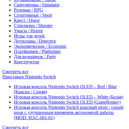
Симуляторы / Simulator
Ролевые / RPG
Спортивные / Sport
Квест / Quest
Стрелялки / Shooter
Ужасы / Horror
Игры для детей
Детективы / Detective
Экономические / Economic
Платформер / Platformer
Для вечеринок / Party
Конструктор
Смотреть все
Приставки Nintendo Switch
Игровая консоль Nintendo Switch OLED – Red / Blue
(Красно / Синяя)
Игровая консоль Nintendo Switch OLED – White (Белая)
Игровая консоль Nintendo Switch OLED (GameReplay)
Игровая консоль Nintendo Switch красный неон / синий
неон с улучшенным временем автономной работы
(MOD. HAC-001-01)
Смотреть все