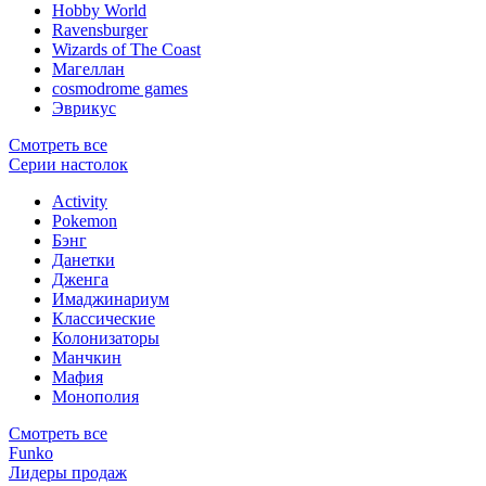
Hobby World
Ravensburger
Wizards of The Coast
Магеллан
сosmodrome games
Эврикус
Смотреть все
Серии настолок
Activity
Pokemon
Бэнг
Данетки
Дженга
Имаджинариум
Классические
Колонизаторы
Манчкин
Мафия
Монополия
Смотреть все
Funko
Лидеры продаж