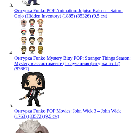
Фигурка Funko POP Animation: Jujutsu Kaisen – Satoru
Gojo (Hidden Inventory) (1885) (85326) (9,5 см)
Фигурка Funko Mystery Bitty POP: Stranger Things Season:
Mystery в ассортименте (1 случайная фигурка из 12)
(83667)
Фигурка Funko POP Movies: John Wick 3 – John Wick
(1763) (83572) (9,5 см)