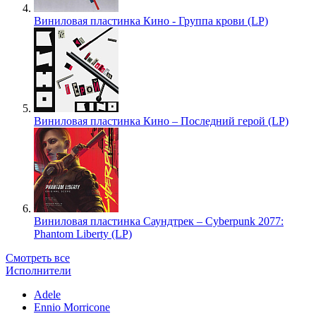
Виниловая пластинка Кино - Группа крови (LP)
Виниловая пластинка Кино – Последний герой (LP)
Виниловая пластинка Саундтрек – Cyberpunk 2077:
Phantom Liberty (LP)
Смотреть все
Исполнители
Adele
Ennio Morricone