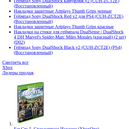
Геймпад Sony DualShock камуфляж v2 (CUH-ZCT2E)
(Восстановленный)
Накладки защитные Artplays Thumb Grips черные
Геймпад Sony DualShock Red v2 для PS4 (CUH-ZCT2E)
(Восстановленный)
Накладки защитные Artplays Thumb Grips красные
Накладки на стики для геймпада DualSense / DualShock
4 DH Marvel's Spider-Man: Miles Morales (красный) (2 шт)
(D02)
Геймпад Sony DualShock Black v2 (CUH-ZCT2E) (PS4)
(Восстановленный)
Смотреть все
Xbox
Лидеры продаж
Far Cry 5. Стандартное Издание (XboxOne)