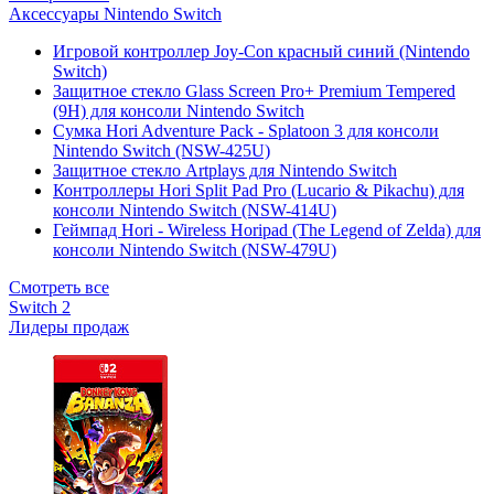
Аксессуары Nintendo Switch
Игровой контроллер Joy-Con красный синий (Nintendo
Switch)
Защитное стекло Glass Screen Pro+ Premium Tempered
(9H) для консоли Nintendo Switch
Сумка Hori Adventure Pack - Splatoon 3 для консоли
Nintendo Switch (NSW-425U)
Защитное стекло Artplays для Nintendo Switch
Контроллеры Hori Split Pad Pro (Lucario & Pikachu) для
консоли Nintendo Switch (NSW-414U)
Геймпад Hori - Wireless Horipad (The Legend of Zelda) для
консоли Nintendo Switch (NSW-479U)
Смотреть все
Switch 2
Лидеры продаж