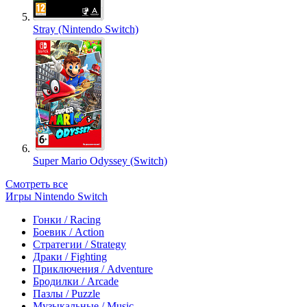
Stray (Nintendo Switch)
Super Mario Odyssey (Switch)
Смотреть все
Игры Nintendo Switch
Гонки / Racing
Боевик / Action
Стратегии / Strategy
Драки / Fighting
Приключения / Adventure
Бродилки / Arcade
Пазлы / Puzzle
Музыкальные / Music