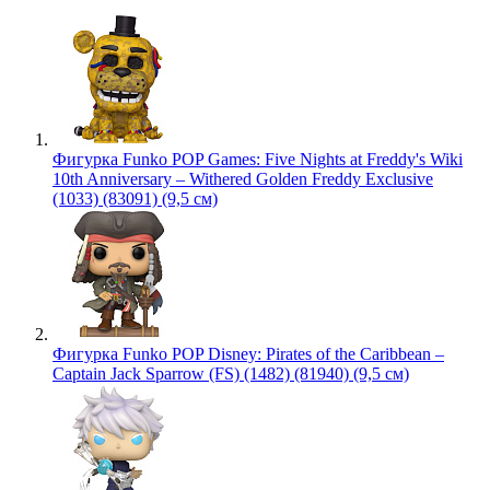
Фигурка Funko POP Games: Five Nights at Freddy's Wiki
10th Anniversary – Withered Golden Freddy Exclusive
(1033) (83091) (9,5 см)
Фигурка Funko POP Disney: Pirates of the Caribbean –
Captain Jack Sparrow (FS) (1482) (81940) (9,5 см)