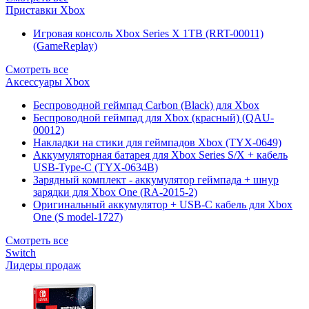
Приставки Xbox
Игровая консоль Xbox Series X 1TB (RRT-00011)
(GameReplay)
Смотреть все
Аксессуары Xbox
Беспроводной геймпад Carbon (Black) для Xbox
Беспроводной геймпад для Xbox (красный) (QAU-
00012)
Накладки на стики для геймпадов Xbox (TYX-0649)
Аккумуляторная батарея для Xbox Series S/X + кабель
USB-Type-C (TYX-0634B)
Зарядный комплект - аккумулятор геймпада + шнур
зарядки для Xbox One (RA-2015-2)
Оригинальный аккумулятор + USB-C кабель для Xbox
One (S model-1727)
Смотреть все
Switch
Лидеры продаж