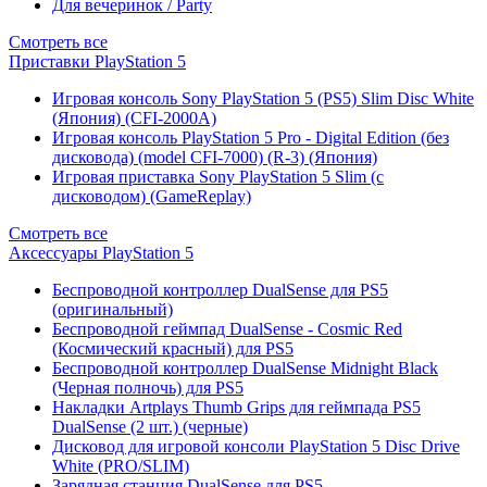
Для вечеринок / Party
Смотреть все
Приставки PlayStation 5
Игровая консоль Sony PlayStation 5 (PS5) Slim Disc White
(Япония) (CFI-2000A)
Игровая консоль PlayStation 5 Pro - Digital Edition (без
дисковода) (model CFI-7000) (R-3) (Япония)
Игровая приставка Sony PlayStation 5 Slim (с
дисководом) (GameReplay)
Смотреть все
Аксессуары PlayStation 5
Беспроводной контроллер DualSense для PS5
(оригинальный)
Беспроводной геймпад DualSense - Cosmic Red
(Космический красный) для PS5
Беспроводной контроллер DualSense Midnight Black
(Черная полночь) для PS5
Накладки Artplays Thumb Grips для геймпада PS5
DualSense (2 шт.) (черные)
Дисковод для игровой консоли PlayStation 5 Disc Drive
White (PRO/SLIM)
Зарядная станция DualSense для PS5