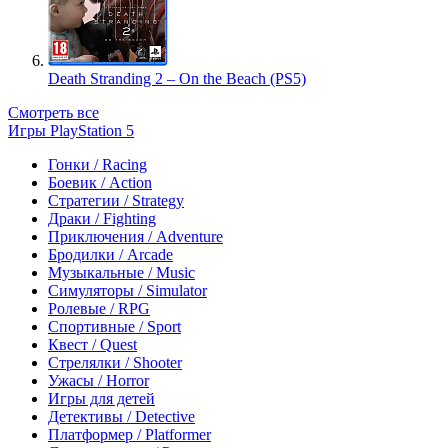
Death Stranding 2 – On the Beach (PS5)
Смотреть все
Игры PlayStation 5
Гонки / Racing
Боевик / Action
Стратегии / Strategy
Драки / Fighting
Приключения / Adventure
Бродилки / Arcade
Музыкальные / Music
Симуляторы / Simulator
Ролевые / RPG
Спортивные / Sport
Квест / Quest
Стрелялки / Shooter
Ужасы / Horror
Игры для детей
Детективы / Detective
Платформер / Platformer