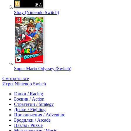
Stray (Nintendo Switch)
Super Mario Odyssey (Switch)
Смотреть все
Игры Nintendo Switch
Гонки / Racing
Боевик / Action
Стратегии / Strategy
Драки / Fighting
Приключения / Adventure
Бродилки / Arcade
Пазлы / Puzzle
Музыкальные / Music