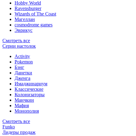
Hobby World
Ravensburger
Wizards of The Coast
Магеллан
сosmodrome games
Эврикус
Смотреть все
Серии настолок
Activity
Pokemon
Бэнг
Данетки
Дженга
Имаджинариум
Классические
Колонизаторы
Манчкин
Мафия
Монополия
Смотреть все
Funko
Лидеры продаж