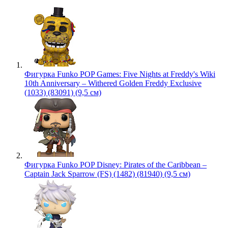
Фигурка Funko POP Games: Five Nights at Freddy's Wiki
10th Anniversary – Withered Golden Freddy Exclusive
(1033) (83091) (9,5 см)
Фигурка Funko POP Disney: Pirates of the Caribbean –
Captain Jack Sparrow (FS) (1482) (81940) (9,5 см)