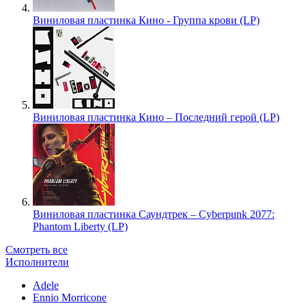
Виниловая пластинка Кино - Группа крови (LP)
Виниловая пластинка Кино – Последний герой (LP)
Виниловая пластинка Саундтрек – Cyberpunk 2077:
Phantom Liberty (LP)
Смотреть все
Исполнители
Adele
Ennio Morricone