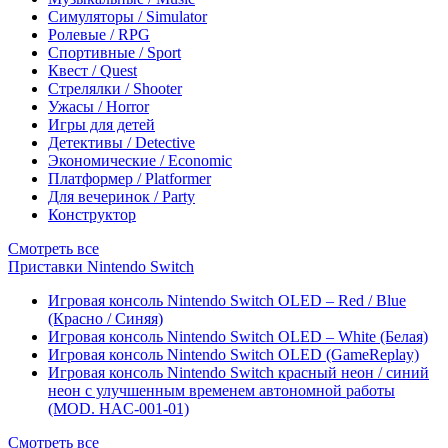
Симуляторы / Simulator
Ролевые / RPG
Спортивные / Sport
Квест / Quest
Стрелялки / Shooter
Ужасы / Horror
Игры для детей
Детективы / Detective
Экономические / Economic
Платформер / Platformer
Для вечеринок / Party
Конструктор
Смотреть все
Приставки Nintendo Switch
Игровая консоль Nintendo Switch OLED – Red / Blue
(Красно / Синяя)
Игровая консоль Nintendo Switch OLED – White (Белая)
Игровая консоль Nintendo Switch OLED (GameReplay)
Игровая консоль Nintendo Switch красный неон / синий
неон с улучшенным временем автономной работы
(MOD. HAC-001-01)
Смотреть все