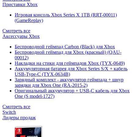
Приставки Xbox
Игровая консоль Xbox Series X 1TB (RRT-00011)
(GameReplay)
Смотреть все
Аксессуары Xbox
Беспроводной геймпад Carbon (Black) для Xbox
Беспроводной геймпад для Xbox (красный) (QAU-
00012)
Накладки на стики для геймпадов Xbox (TYX-0649)
Аккумуляторная батарея для Xbox Series S/X + кабель
USB-Type-C (TYX-0634B)
Зарядный комплект - аккумулятор геймпада + шнур
зарядки для Xbox One (RA-2015-2)
Оригинальный аккумулятор + USB-C кабель для Xbox
One (S model-1727)
Смотреть все
Switch
Лидеры продаж