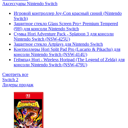
Аксессуары Nintendo Switch
Игровой контроллер Joy-Con красный синий (Nintendo
Switch)
Защитное стекло Glass Screen Pro+ Premium Tempered
(9H) для консоли Nintendo Switch
Сумка Hori Adventure Pack - Splatoon 3 для консоли
Nintendo Switch (NSW-425U)
Защитное стекло Artplays для Nintendo Switch
Контроллеры Hori Split Pad Pro (Lucario & Pikachu) для
консоли Nintendo Switch (NSW-414U)
Геймпад Hori - Wireless Horipad (The Legend of Zelda) для
консоли Nintendo Switch (NSW-479U)
Смотреть все
Switch 2
Лидеры продаж