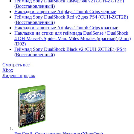
Геймпад Sony DualShock камуфляж v2 (CUH-ZCT2E)
(Восстановленный)
Накладки защитные Artplays Thumb Grips черные
Геймпад Sony DualShock Red v2 для PS4 (CUH-ZCT2E)
(Восстановленный)
Накладки защитные Artplays Thumb Grips красные
Накладки на стики для геймпада DualSense / DualShock
4 DH Marvel's Spider-Man: Miles Morales (красный) (2 шт)
(D02)
Геймпад Sony DualShock Black v2 (CUH-ZCT2E) (PS4)
(Восстановленный)
Смотреть все
Xbox
Лидеры продаж
Far Cry 5. Стандартное Издание (XboxOne)