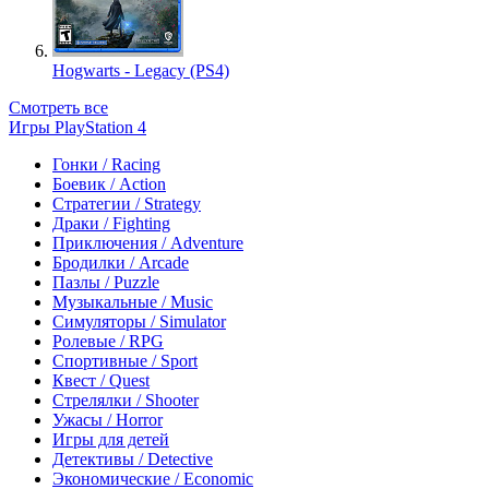
Hogwarts - Legacy (PS4)
Смотреть все
Игры PlayStation 4
Гонки / Racing
Боевик / Action
Стратегии / Strategy
Драки / Fighting
Приключения / Adventure
Бродилки / Arcade
Пазлы / Puzzle
Музыкальные / Music
Симуляторы / Simulator
Ролевые / RPG
Спортивные / Sport
Квест / Quest
Стрелялки / Shooter
Ужасы / Horror
Игры для детей
Детективы / Detective
Экономические / Economic