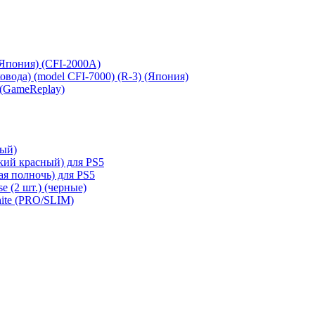
 (Япония) (CFI-2000A)
сковода) (model CFI-7000) (R-3) (Япония)
 (GameReplay)
ный)
кий красный) для PS5
ая полночь) для PS5
e (2 шт.) (черные)
hite (PRO/SLIM)