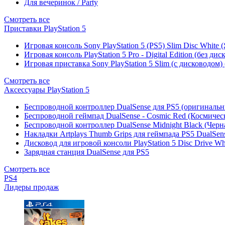
Для вечеринок / Party
Смотреть все
Приставки PlayStation 5
Игровая консоль Sony PlayStation 5 (PS5) Slim Disc White
Игровая консоль PlayStation 5 Pro - Digital Edition (без ди
Игровая приставка Sony PlayStation 5 Slim (с дисководом)
Смотреть все
Аксессуары PlayStation 5
Беспроводной контроллер DualSense для PS5 (оригиналь
Беспроводной геймпад DualSense - Cosmic Red (Космичес
Беспроводной контроллер DualSense Midnight Black (Черн
Накладки Artplays Thumb Grips для геймпада PS5 DualSens
Дисковод для игровой консоли PlayStation 5 Disc Drive W
Зарядная станция DualSense для PS5
Смотреть все
PS4
Лидеры продаж