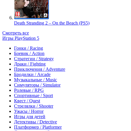
Death Stranding 2 – On the Beach (PS5)
Смотреть все
Игры PlayStation 5
Гонки / Racing
Боевик / Action
Стратегии / Strategy
Драки / Fighting
Приключения / Adventure
Бродилки / Arcade
Музыкальные / Music
Симуляторы / Simulator
Ролевые / RPG
Спортивные / Sport
Квест / Quest
Стрелялки / Shooter
Ужасы / Horror
Игры для детей
Детективы / Detective
Платформер / Platformer