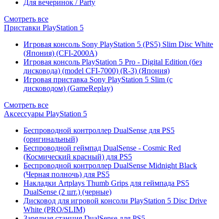
Для вечеринок / Party
Смотреть все
Приставки PlayStation 5
Игровая консоль Sony PlayStation 5 (PS5) Slim Disc White
(Япония) (CFI-2000A)
Игровая консоль PlayStation 5 Pro - Digital Edition (без
дисковода) (model CFI-7000) (R-3) (Япония)
Игровая приставка Sony PlayStation 5 Slim (с
дисководом) (GameReplay)
Смотреть все
Аксессуары PlayStation 5
Беспроводной контроллер DualSense для PS5
(оригинальный)
Беспроводной геймпад DualSense - Cosmic Red
(Космический красный) для PS5
Беспроводной контроллер DualSense Midnight Black
(Черная полночь) для PS5
Накладки Artplays Thumb Grips для геймпада PS5
DualSense (2 шт.) (черные)
Дисковод для игровой консоли PlayStation 5 Disc Drive
White (PRO/SLIM)
Зарядная станция DualSense для PS5