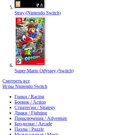
Stray (Nintendo Switch)
Super Mario Odyssey (Switch)
Смотреть все
Игры Nintendo Switch
Гонки / Racing
Боевик / Action
Стратегии / Strategy
Драки / Fighting
Приключения / Adventure
Бродилки / Arcade
Пазлы / Puzzle
Музыкальные / Music