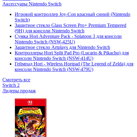
Аксессуары Nintendo Switch
Игровой контроллер Joy-Con красный синий (Nintendo
Switch)
Защитное стекло Glass Screen Pro+ Premium Tempered
(9H) для консоли Nintendo Switch
Сумка Hori Adventure Pack - Splatoon 3 для консоли
Nintendo Switch (NSW-425U)
Защитное стекло Artplays для Nintendo Switch
Контроллеры Hori Split Pad Pro (Lucario & Pikachu) для
консоли Nintendo Switch (NSW-414U)
Геймпад Hori - Wireless Horipad (The Legend of Zelda) для
консоли Nintendo Switch (NSW-479U)
Смотреть все
Switch 2
Лидеры продаж