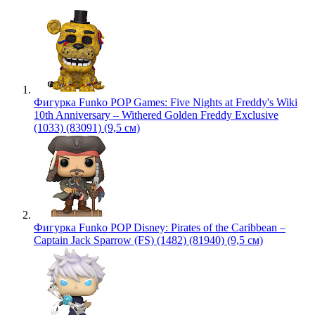
Фигурка Funko POP Games: Five Nights at Freddy's Wiki
10th Anniversary – Withered Golden Freddy Exclusive
(1033) (83091) (9,5 см)
Фигурка Funko POP Disney: Pirates of the Caribbean –
Captain Jack Sparrow (FS) (1482) (81940) (9,5 см)