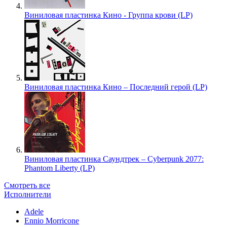
Виниловая пластинка Кино - Группа крови (LP)
Виниловая пластинка Кино – Последний герой (LP)
Виниловая пластинка Саундтрек – Cyberpunk 2077:
Phantom Liberty (LP)
Смотреть все
Исполнители
Adele
Ennio Morricone