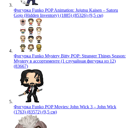
Фигурка Funko POP Animation: Jujutsu Kaisen – Satoru
Gojo (Hidden Inventory) (1885) (85326) (9,5 см)
Фигурка Funko Mystery Bitty POP: Stranger Things Season:
Mystery в ассортименте (1 случайная фигурка из 12)
(83667)
Фигурка Funko POP Movies: John Wick 3 – John Wick
(1763) (83572) (9,5 см)