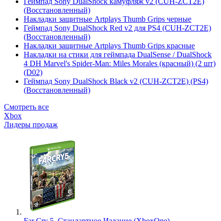
Геймпад Sony DualShock камуфляж v2 (CUH-ZCT2E)
(Восстановленный)
Накладки защитные Artplays Thumb Grips черные
Геймпад Sony DualShock Red v2 для PS4 (CUH-ZCT2E)
(Восстановленный)
Накладки защитные Artplays Thumb Grips красные
Накладки на стики для геймпада DualSense / DualShock
4 DH Marvel's Spider-Man: Miles Morales (красный) (2 шт)
(D02)
Геймпад Sony DualShock Black v2 (CUH-ZCT2E) (PS4)
(Восстановленный)
Смотреть все
Xbox
Лидеры продаж
Far Cry 5. Стандартное Издание (XboxOne)