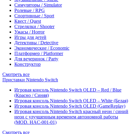
Симуляторы / Simulator
Ролевые / RPG
Спортивные / Sport
Квест / Quest
Стрелялки / Shooter
Ужасы / Horror
Игры для детей
Детективы / Detective
Экономические / Economic
Платформер / Platformer
Для вечеринок / Party
Конструктор
Смотреть все
Приставки Nintendo Switch
Игровая консоль Nintendo Switch OLED – Red / Blue
(Красно / Синяя)
Игровая консоль Nintendo Switch OLED – White (Белая)
Игровая консоль Nintendo Switch OLED (GameReplay)
Игровая консоль Nintendo Switch красный неон / синий
неон с улучшенным временем автономной работы
(MOD. HAC-001-01)
Смотреть все