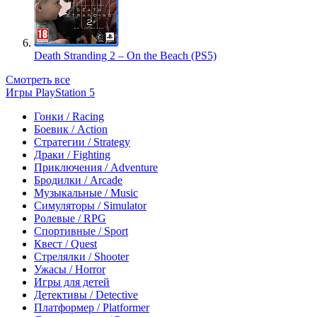
Death Stranding 2 – On the Beach (PS5)
Смотреть все
Игры PlayStation 5
Гонки / Racing
Боевик / Action
Стратегии / Strategy
Драки / Fighting
Приключения / Adventure
Бродилки / Arcade
Музыкальные / Music
Симуляторы / Simulator
Ролевые / RPG
Спортивные / Sport
Квест / Quest
Стрелялки / Shooter
Ужасы / Horror
Игры для детей
Детективы / Detective
Платформер / Platformer