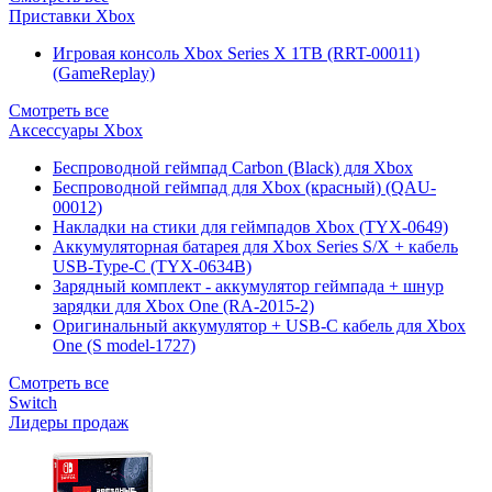
Приставки Xbox
Игровая консоль Xbox Series X 1TB (RRT-00011)
(GameReplay)
Смотреть все
Аксессуары Xbox
Беспроводной геймпад Carbon (Black) для Xbox
Беспроводной геймпад для Xbox (красный) (QAU-
00012)
Накладки на стики для геймпадов Xbox (TYX-0649)
Аккумуляторная батарея для Xbox Series S/X + кабель
USB-Type-C (TYX-0634B)
Зарядный комплект - аккумулятор геймпада + шнур
зарядки для Xbox One (RA-2015-2)
Оригинальный аккумулятор + USB-C кабель для Xbox
One (S model-1727)
Смотреть все
Switch
Лидеры продаж