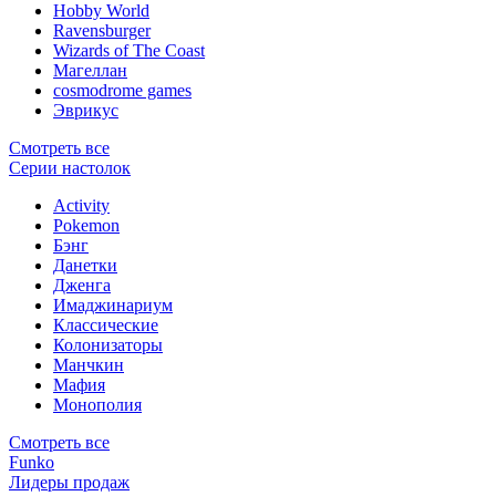
Hobby World
Ravensburger
Wizards of The Coast
Магеллан
сosmodrome games
Эврикус
Смотреть все
Серии настолок
Activity
Pokemon
Бэнг
Данетки
Дженга
Имаджинариум
Классические
Колонизаторы
Манчкин
Мафия
Монополия
Смотреть все
Funko
Лидеры продаж