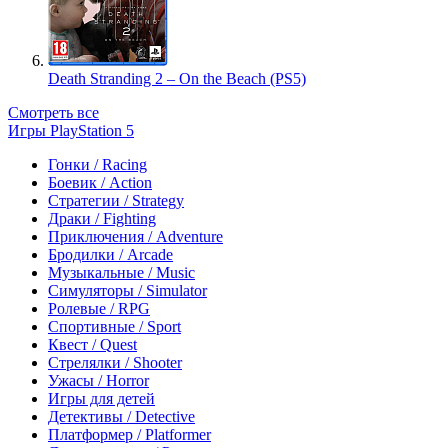
Death Stranding 2 – On the Beach (PS5)
Смотреть все
Игры PlayStation 5
Гонки / Racing
Боевик / Action
Стратегии / Strategy
Драки / Fighting
Приключения / Adventure
Бродилки / Arcade
Музыкальные / Music
Симуляторы / Simulator
Ролевые / RPG
Спортивные / Sport
Квест / Quest
Стрелялки / Shooter
Ужасы / Horror
Игры для детей
Детективы / Detective
Платформер / Platformer