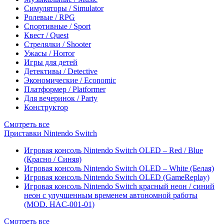
Симуляторы / Simulator
Ролевые / RPG
Спортивные / Sport
Квест / Quest
Стрелялки / Shooter
Ужасы / Horror
Игры для детей
Детективы / Detective
Экономические / Economic
Платформер / Platformer
Для вечеринок / Party
Конструктор
Смотреть все
Приставки Nintendo Switch
Игровая консоль Nintendo Switch OLED – Red / Blue
(Красно / Синяя)
Игровая консоль Nintendo Switch OLED – White (Белая)
Игровая консоль Nintendo Switch OLED (GameReplay)
Игровая консоль Nintendo Switch красный неон / синий
неон с улучшенным временем автономной работы
(MOD. HAC-001-01)
Смотреть все