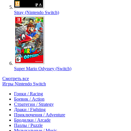
Stray (Nintendo Switch)
Super Mario Odyssey (Switch)
Смотреть все
Игры Nintendo Switch
Гонки / Racing
Боевик / Action
Стратегии / Strategy
Драки / Fighting
Приключения / Adventure
Бродилки / Arcade
Пазлы / Puzzle
Музыкальные / Music