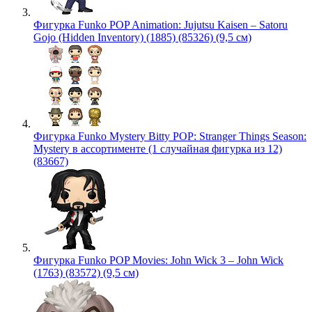
Фигурка Funko POP Animation: Jujutsu Kaisen – Satoru
Gojo (Hidden Inventory) (1885) (85326) (9,5 см)
Фигурка Funko Mystery Bitty POP: Stranger Things Season:
Mystery в ассортименте (1 случайная фигурка из 12)
(83667)
Фигурка Funko POP Movies: John Wick 3 – John Wick
(1763) (83572) (9,5 см)