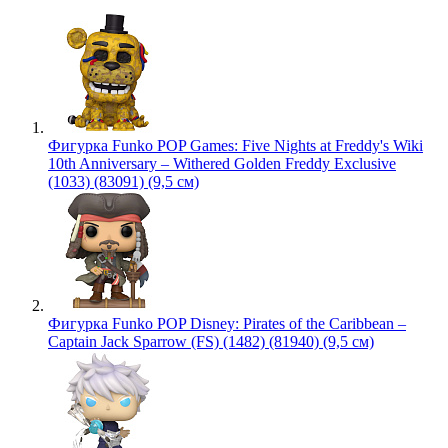
Фигурка Funko POP Games: Five Nights at Freddy's Wiki
10th Anniversary – Withered Golden Freddy Exclusive
(1033) (83091) (9,5 см)
Фигурка Funko POP Disney: Pirates of the Caribbean –
Captain Jack Sparrow (FS) (1482) (81940) (9,5 см)