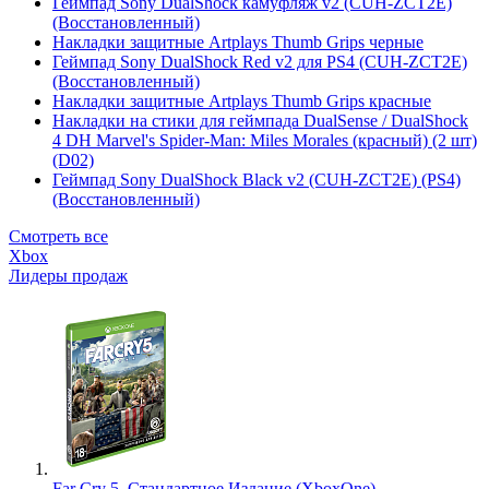
Геймпад Sony DualShock камуфляж v2 (CUH-ZCT2E)
(Восстановленный)
Накладки защитные Artplays Thumb Grips черные
Геймпад Sony DualShock Red v2 для PS4 (CUH-ZCT2E)
(Восстановленный)
Накладки защитные Artplays Thumb Grips красные
Накладки на стики для геймпада DualSense / DualShock
4 DH Marvel's Spider-Man: Miles Morales (красный) (2 шт)
(D02)
Геймпад Sony DualShock Black v2 (CUH-ZCT2E) (PS4)
(Восстановленный)
Смотреть все
Xbox
Лидеры продаж
Far Cry 5. Стандартное Издание (XboxOne)