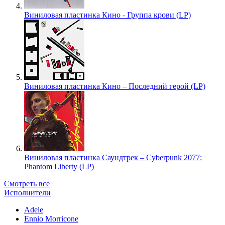
Виниловая пластинка Кино - Группа крови (LP)
Виниловая пластинка Кино – Последний герой (LP)
Виниловая пластинка Саундтрек – Cyberpunk 2077:
Phantom Liberty (LP)
Смотреть все
Исполнители
Adele
Ennio Morricone