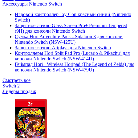
Аксессуары Nintendo Switch
Игровой контроллер Joy-Con красный синий (Nintendo
Switch)
Защитное стекло Glass Screen Pro+ Premium Tempered
(9H) для консоли Nintendo Switch
Сумка Hori Adventure Pack - Splatoon 3 для консоли
Nintendo Switch (NSW-425U)
Защитное стекло Artplays для Nintendo Switch
Контроллеры Hori Split Pad Pro (Lucario & Pikachu) для
консоли Nintendo Switch (NSW-414U)
Геймпад Hori - Wireless Horipad (The Legend of Zelda) для
консоли Nintendo Switch (NSW-479U)
Смотреть все
Switch 2
Лидеры продаж