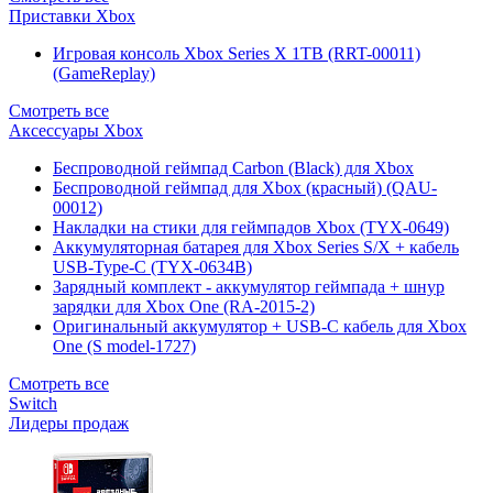
Приставки Xbox
Игровая консоль Xbox Series X 1TB (RRT-00011)
(GameReplay)
Смотреть все
Аксессуары Xbox
Беспроводной геймпад Carbon (Black) для Xbox
Беспроводной геймпад для Xbox (красный) (QAU-
00012)
Накладки на стики для геймпадов Xbox (TYX-0649)
Аккумуляторная батарея для Xbox Series S/X + кабель
USB-Type-C (TYX-0634B)
Зарядный комплект - аккумулятор геймпада + шнур
зарядки для Xbox One (RA-2015-2)
Оригинальный аккумулятор + USB-C кабель для Xbox
One (S model-1727)
Смотреть все
Switch
Лидеры продаж