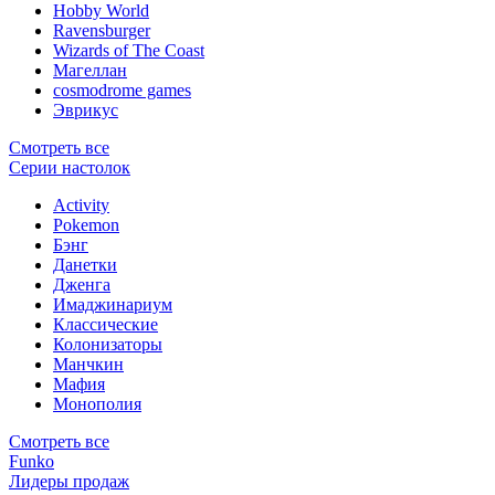
Hobby World
Ravensburger
Wizards of The Coast
Магеллан
сosmodrome games
Эврикус
Смотреть все
Серии настолок
Activity
Pokemon
Бэнг
Данетки
Дженга
Имаджинариум
Классические
Колонизаторы
Манчкин
Мафия
Монополия
Смотреть все
Funko
Лидеры продаж