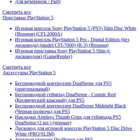
Для вечеринок / Party
Смотреть все
Приставки PlayStation 5
Игровая консоль Sony PlayStation 5 (PS5) Slim Disc White
(Япония) (CFI-2000A)
Игровая консоль PlayStation 5 Pro - Digital Edition (без
дисковода) (model CFI-7000) (R-3) (Япония)
Игровая приставка Sony PlayStation 5 Slim (с
дисководом) (GameReplay)
Смотреть все
Аксессуары PlayStation 5
Беспроводной контроллер DualSense для PS5
(оригинальный)
Беспроводной геймпад DualSense - Cosmic Red
(Космический красный) для PS5
Беспроводной контроллер DualSense Midnight Black
(Черная полночь) для PS5
Накладки Artplays Thumb Grips для геймпада PS5
DualSense (2 шт.) (черные)
Дисковод для игровой консоли PlayStation 5 Disc Drive
White (PRO/SLIM)
Зарядная станция DualSense для PS5