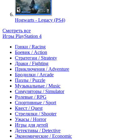
Hogwarts - Legacy (PS4)
Смотреть все
Игры PlayStation 4
Гонки / Racing
Боевик / Action
Стратегии / Strategy
Драки / Fighting
Приключения / Adventure
Бродилки / Arcade
Пазлы / Puzzle
Музыкальные / Music
Симуляторы / Simulator
Ролевые / RPG
Спортивные / Sport
Квест / Quest
Стрелялки / Shooter
Ужасы / Horror
Игры для детей
Детективы / Detective
Экономические / Economic