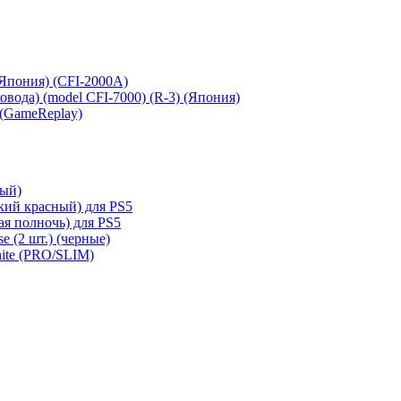
 (Япония) (CFI-2000A)
сковода) (model CFI-7000) (R-3) (Япония)
 (GameReplay)
ный)
кий красный) для PS5
ая полночь) для PS5
e (2 шт.) (черные)
hite (PRO/SLIM)