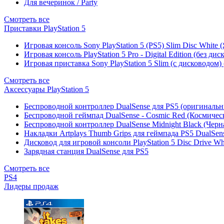
Для вечеринок / Party
Смотреть все
Приставки PlayStation 5
Игровая консоль Sony PlayStation 5 (PS5) Slim Disc White
Игровая консоль PlayStation 5 Pro - Digital Edition (без ди
Игровая приставка Sony PlayStation 5 Slim (с дисководом)
Смотреть все
Аксессуары PlayStation 5
Беспроводной контроллер DualSense для PS5 (оригиналь
Беспроводной геймпад DualSense - Cosmic Red (Космичес
Беспроводной контроллер DualSense Midnight Black (Черн
Накладки Artplays Thumb Grips для геймпада PS5 DualSens
Дисковод для игровой консоли PlayStation 5 Disc Drive W
Зарядная станция DualSense для PS5
Смотреть все
PS4
Лидеры продаж