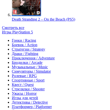
Death Stranding 2 – On the Beach (PS5)
Смотреть все
Игры PlayStation 5
Гонки / Racing
Боевик / Action
Стратегии / Strategy
Драки / Fighting
Приключения / Adventure
Бродилки / Arcade
Музыкальные / Music
Симуляторы / Simulator
Ролевые / RPG
Спортивные / Sport
Квест / Quest
Стрелялки / Shooter
Ужасы / Horror
Игры для детей
Детективы / Detective
Платформер / Platformer