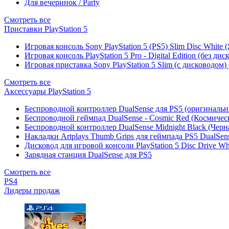
Для вечеринок / Party
Смотреть все
Приставки PlayStation 5
Игровая консоль Sony PlayStation 5 (PS5) Slim Disc White
Игровая консоль PlayStation 5 Pro - Digital Edition (без ди
Игровая приставка Sony PlayStation 5 Slim (с дисководом)
Смотреть все
Аксессуары PlayStation 5
Беспроводной контроллер DualSense для PS5 (оригиналь
Беспроводной геймпад DualSense - Cosmic Red (Космичес
Беспроводной контроллер DualSense Midnight Black (Черн
Накладки Artplays Thumb Grips для геймпада PS5 DualSens
Дисковод для игровой консоли PlayStation 5 Disc Drive W
Зарядная станция DualSense для PS5
Смотреть все
PS4
Лидеры продаж