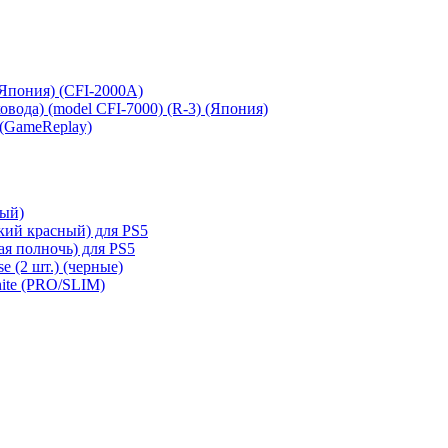
 (Япония) (CFI-2000A)
сковода) (model CFI-7000) (R-3) (Япония)
 (GameReplay)
ный)
кий красный) для PS5
ая полночь) для PS5
e (2 шт.) (черные)
hite (PRO/SLIM)