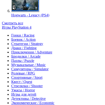
Hogwarts - Legacy (PS4)
Смотреть все
Игры PlayStation 4
Гонки / Racing
Боевик / Action
Стратегии / Strategy
Драки / Fighting
Приключения / Adventure
Бродилки / Arcade
Пазлы / Puzzle
Музыкальные / Music
Симуляторы / Simulator
Ролевые / RPG
Спортивные / Sport
Квест / Quest
Стрелялки / Shooter
Ужасы / Horror
Игры для детей
Детективы / Detective
Экономические / Economic