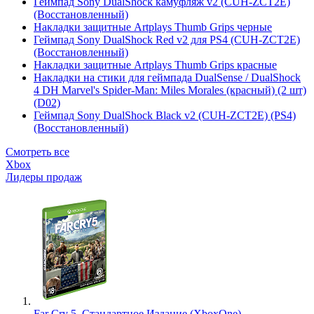
Геймпад Sony DualShock камуфляж v2 (CUH-ZCT2E)
(Восстановленный)
Накладки защитные Artplays Thumb Grips черные
Геймпад Sony DualShock Red v2 для PS4 (CUH-ZCT2E)
(Восстановленный)
Накладки защитные Artplays Thumb Grips красные
Накладки на стики для геймпада DualSense / DualShock
4 DH Marvel's Spider-Man: Miles Morales (красный) (2 шт)
(D02)
Геймпад Sony DualShock Black v2 (CUH-ZCT2E) (PS4)
(Восстановленный)
Смотреть все
Xbox
Лидеры продаж
Far Cry 5. Стандартное Издание (XboxOne)