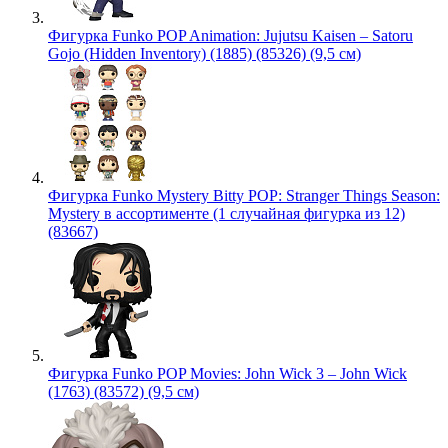
Фигурка Funko POP Animation: Jujutsu Kaisen – Satoru
Gojo (Hidden Inventory) (1885) (85326) (9,5 см)
Фигурка Funko Mystery Bitty POP: Stranger Things Season:
Mystery в ассортименте (1 случайная фигурка из 12)
(83667)
Фигурка Funko POP Movies: John Wick 3 – John Wick
(1763) (83572) (9,5 см)