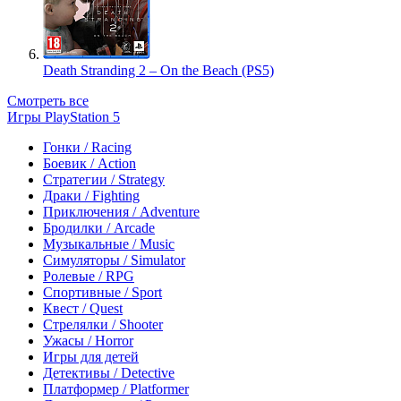
Death Stranding 2 – On the Beach (PS5)
Смотреть все
Игры PlayStation 5
Гонки / Racing
Боевик / Action
Стратегии / Strategy
Драки / Fighting
Приключения / Adventure
Бродилки / Arcade
Музыкальные / Music
Симуляторы / Simulator
Ролевые / RPG
Спортивные / Sport
Квест / Quest
Стрелялки / Shooter
Ужасы / Horror
Игры для детей
Детективы / Detective
Платформер / Platformer