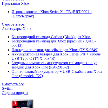
Приставки Xbox
Игровая консоль Xbox Series X 1TB (RRT-00011)
(GameReplay)
Смотреть все
Аксессуары Xbox
Беспроводной геймпад Carbon (Black) для Xbox
Беспроводной геймпад для Xbox (красный) (QAU-
00012)
Накладки на стики для геймпадов Xbox (TYX-0649)
Аккумуляторная батарея для Xbox Series S/X + кабель
USB-Type-C (TYX-0634B)
Зарядный комплект - аккумулятор геймпада + шнур
зарядки для Xbox One (RA-2015-2)
Оригинальный аккумулятор + USB-C кабель для Xbox
One (S model-1727)
Смотреть все
Switch
Лидеры продаж