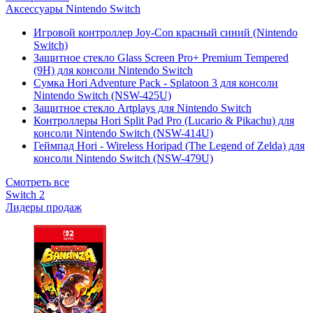
Аксессуары Nintendo Switch
Игровой контроллер Joy-Con красный синий (Nintendo
Switch)
Защитное стекло Glass Screen Pro+ Premium Tempered
(9H) для консоли Nintendo Switch
Сумка Hori Adventure Pack - Splatoon 3 для консоли
Nintendo Switch (NSW-425U)
Защитное стекло Artplays для Nintendo Switch
Контроллеры Hori Split Pad Pro (Lucario & Pikachu) для
консоли Nintendo Switch (NSW-414U)
Геймпад Hori - Wireless Horipad (The Legend of Zelda) для
консоли Nintendo Switch (NSW-479U)
Смотреть все
Switch 2
Лидеры продаж