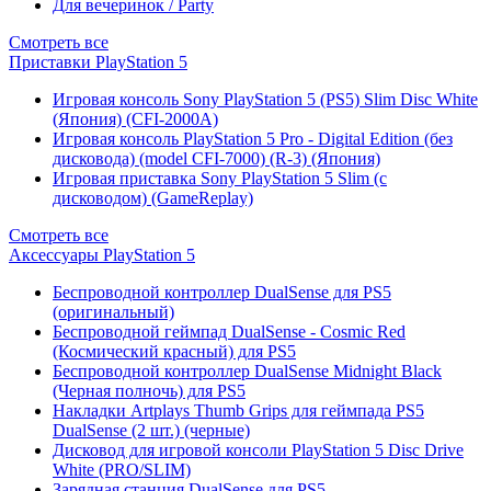
Для вечеринок / Party
Смотреть все
Приставки PlayStation 5
Игровая консоль Sony PlayStation 5 (PS5) Slim Disc White
(Япония) (CFI-2000A)
Игровая консоль PlayStation 5 Pro - Digital Edition (без
дисковода) (model CFI-7000) (R-3) (Япония)
Игровая приставка Sony PlayStation 5 Slim (с
дисководом) (GameReplay)
Смотреть все
Аксессуары PlayStation 5
Беспроводной контроллер DualSense для PS5
(оригинальный)
Беспроводной геймпад DualSense - Cosmic Red
(Космический красный) для PS5
Беспроводной контроллер DualSense Midnight Black
(Черная полночь) для PS5
Накладки Artplays Thumb Grips для геймпада PS5
DualSense (2 шт.) (черные)
Дисковод для игровой консоли PlayStation 5 Disc Drive
White (PRO/SLIM)
Зарядная станция DualSense для PS5