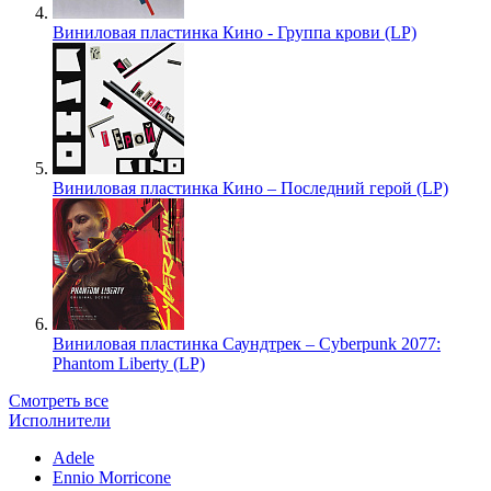
Виниловая пластинка Кино - Группа крови (LP)
Виниловая пластинка Кино – Последний герой (LP)
Виниловая пластинка Саундтрек – Cyberpunk 2077:
Phantom Liberty (LP)
Смотреть все
Исполнители
Adele
Ennio Morricone