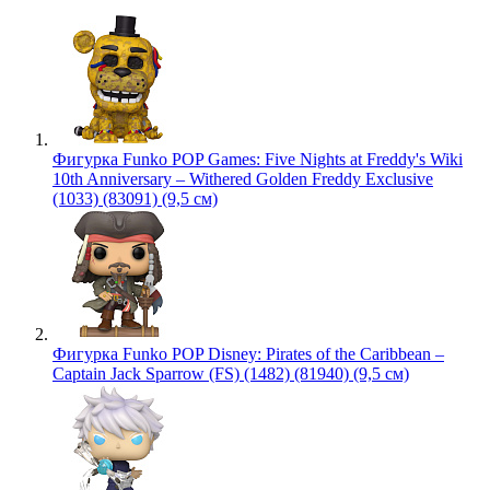
Фигурка Funko POP Games: Five Nights at Freddy's Wiki
10th Anniversary – Withered Golden Freddy Exclusive
(1033) (83091) (9,5 см)
Фигурка Funko POP Disney: Pirates of the Caribbean –
Captain Jack Sparrow (FS) (1482) (81940) (9,5 см)