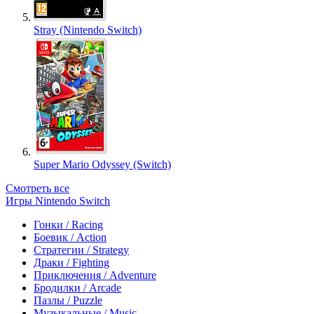
Stray (Nintendo Switch)
Super Mario Odyssey (Switch)
Смотреть все
Игры Nintendo Switch
Гонки / Racing
Боевик / Action
Стратегии / Strategy
Драки / Fighting
Приключения / Adventure
Бродилки / Arcade
Пазлы / Puzzle
Музыкальные / Music