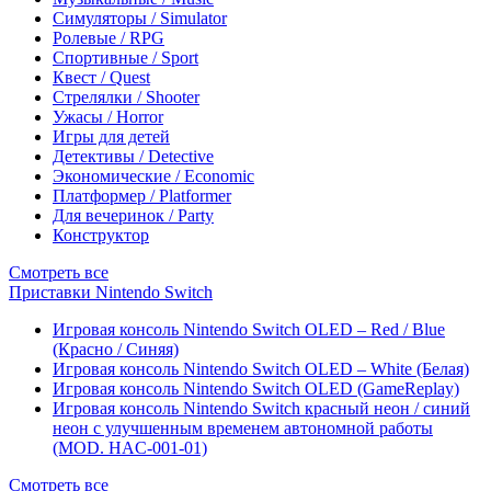
Симуляторы / Simulator
Ролевые / RPG
Спортивные / Sport
Квест / Quest
Стрелялки / Shooter
Ужасы / Horror
Игры для детей
Детективы / Detective
Экономические / Economic
Платформер / Platformer
Для вечеринок / Party
Конструктор
Смотреть все
Приставки Nintendo Switch
Игровая консоль Nintendo Switch OLED – Red / Blue
(Красно / Синяя)
Игровая консоль Nintendo Switch OLED – White (Белая)
Игровая консоль Nintendo Switch OLED (GameReplay)
Игровая консоль Nintendo Switch красный неон / синий
неон с улучшенным временем автономной работы
(MOD. HAC-001-01)
Смотреть все