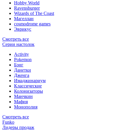
Hobby World
Ravensburger
Wizards of The Coast
Магеллан
сosmodrome games
Эврикус
Смотреть все
Серии настолок
Activity
Pokemon
Бэнг
Данетки
Дженга
Имаджинариум
Классические
Колонизаторы
Манчкин
Мафия
Монополия
Смотреть все
Funko
Лидеры продаж