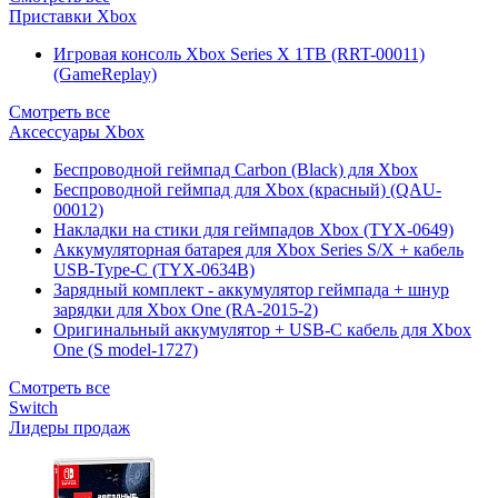
Приставки Xbox
Игровая консоль Xbox Series X 1TB (RRT-00011)
(GameReplay)
Смотреть все
Аксессуары Xbox
Беспроводной геймпад Carbon (Black) для Xbox
Беспроводной геймпад для Xbox (красный) (QAU-
00012)
Накладки на стики для геймпадов Xbox (TYX-0649)
Аккумуляторная батарея для Xbox Series S/X + кабель
USB-Type-C (TYX-0634B)
Зарядный комплект - аккумулятор геймпада + шнур
зарядки для Xbox One (RA-2015-2)
Оригинальный аккумулятор + USB-C кабель для Xbox
One (S model-1727)
Смотреть все
Switch
Лидеры продаж