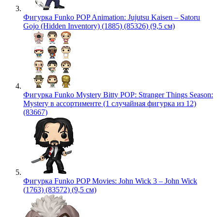
Фигурка Funko POP Animation: Jujutsu Kaisen – Satoru
Gojo (Hidden Inventory) (1885) (85326) (9,5 см)
Фигурка Funko Mystery Bitty POP: Stranger Things Season:
Mystery в ассортименте (1 случайная фигурка из 12)
(83667)
Фигурка Funko POP Movies: John Wick 3 – John Wick
(1763) (83572) (9,5 см)