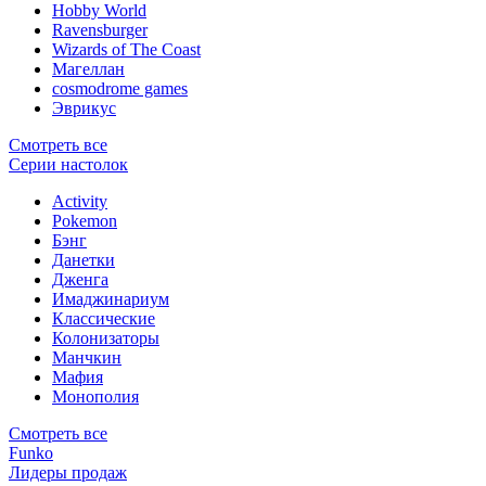
Hobby World
Ravensburger
Wizards of The Coast
Магеллан
сosmodrome games
Эврикус
Смотреть все
Серии настолок
Activity
Pokemon
Бэнг
Данетки
Дженга
Имаджинариум
Классические
Колонизаторы
Манчкин
Мафия
Монополия
Смотреть все
Funko
Лидеры продаж