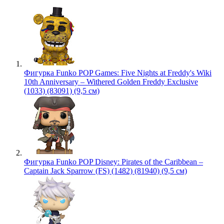
Фигурка Funko POP Games: Five Nights at Freddy's Wiki
10th Anniversary – Withered Golden Freddy Exclusive
(1033) (83091) (9,5 см)
Фигурка Funko POP Disney: Pirates of the Caribbean –
Captain Jack Sparrow (FS) (1482) (81940) (9,5 см)