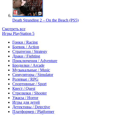
Death Stranding 2 – On the Beach (PS5)
Смотреть все
Игры PlayStation 5
Гонки / Racing
Боевик / Action
Стратегии / Strategy
Драки / Fighting
Приключения / Adventure
Бродилки / Arcade
Музыкальные / Music
Симуляторы / Simulator
Ролевые / RPG
Спортивные / Sport
Квест / Quest
Стрелялки / Shooter
Ужасы / Horror
Игры для детей
Детективы / Detective
Платформер / Platformer