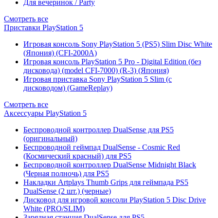
Для вечеринок / Party
Смотреть все
Приставки PlayStation 5
Игровая консоль Sony PlayStation 5 (PS5) Slim Disc White
(Япония) (CFI-2000A)
Игровая консоль PlayStation 5 Pro - Digital Edition (без
дисковода) (model CFI-7000) (R-3) (Япония)
Игровая приставка Sony PlayStation 5 Slim (с
дисководом) (GameReplay)
Смотреть все
Аксессуары PlayStation 5
Беспроводной контроллер DualSense для PS5
(оригинальный)
Беспроводной геймпад DualSense - Cosmic Red
(Космический красный) для PS5
Беспроводной контроллер DualSense Midnight Black
(Черная полночь) для PS5
Накладки Artplays Thumb Grips для геймпада PS5
DualSense (2 шт.) (черные)
Дисковод для игровой консоли PlayStation 5 Disc Drive
White (PRO/SLIM)
Зарядная станция DualSense для PS5