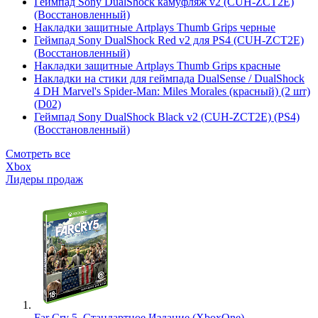
Геймпад Sony DualShock камуфляж v2 (CUH-ZCT2E)
(Восстановленный)
Накладки защитные Artplays Thumb Grips черные
Геймпад Sony DualShock Red v2 для PS4 (CUH-ZCT2E)
(Восстановленный)
Накладки защитные Artplays Thumb Grips красные
Накладки на стики для геймпада DualSense / DualShock
4 DH Marvel's Spider-Man: Miles Morales (красный) (2 шт)
(D02)
Геймпад Sony DualShock Black v2 (CUH-ZCT2E) (PS4)
(Восстановленный)
Смотреть все
Xbox
Лидеры продаж
Far Cry 5. Стандартное Издание (XboxOne)