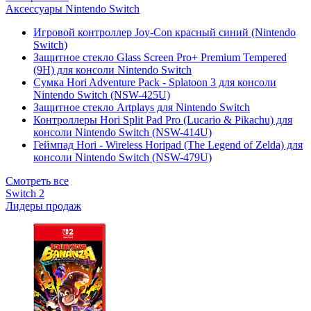
Аксессуары Nintendo Switch
Игровой контроллер Joy-Con красный синий (Nintendo
Switch)
Защитное стекло Glass Screen Pro+ Premium Tempered
(9H) для консоли Nintendo Switch
Сумка Hori Adventure Pack - Splatoon 3 для консоли
Nintendo Switch (NSW-425U)
Защитное стекло Artplays для Nintendo Switch
Контроллеры Hori Split Pad Pro (Lucario & Pikachu) для
консоли Nintendo Switch (NSW-414U)
Геймпад Hori - Wireless Horipad (The Legend of Zelda) для
консоли Nintendo Switch (NSW-479U)
Смотреть все
Switch 2
Лидеры продаж