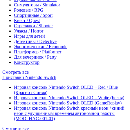
Симуляторы / Simulator
Ролевые / RPG
Спортивные / Sport
Квест / Quest
Стрелялки / Shooter
Ужасы / Horror
Игры для детей
Детективы / Detective
Экономические / Economic
Платформер / Platformer
Для вечеринок / Party
Конструктор
Смотреть все
Приставки Nintendo Switch
Игровая консоль Nintendo Switch OLED – Red / Blue
(Красно / Синяя)
Игровая консоль Nintendo Switch OLED – White (Белая)
Игровая консоль Nintendo Switch OLED (GameReplay)
Игровая консоль Nintendo Switch красный неон / синий
неон с улучшенным временем автономной работы
(MOD. HAC-001-01)
Смотреть все