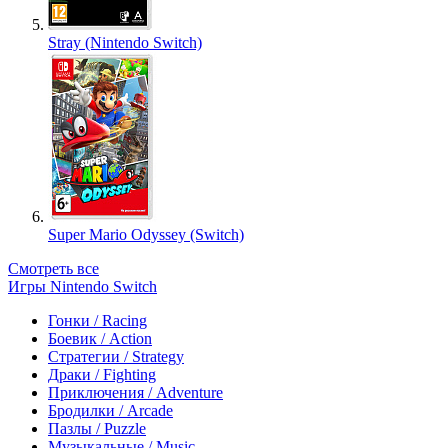
Stray (Nintendo Switch)
Super Mario Odyssey (Switch)
Смотреть все
Игры Nintendo Switch
Гонки / Racing
Боевик / Action
Стратегии / Strategy
Драки / Fighting
Приключения / Adventure
Бродилки / Arcade
Пазлы / Puzzle
Музыкальные / Music