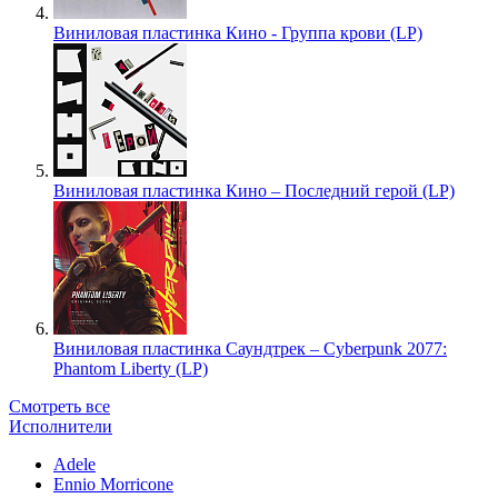
Виниловая пластинка Кино - Группа крови (LP)
Виниловая пластинка Кино – Последний герой (LP)
Виниловая пластинка Саундтрек – Cyberpunk 2077:
Phantom Liberty (LP)
Смотреть все
Исполнители
Adele
Ennio Morricone