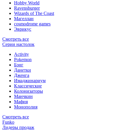
Hobby World
Ravensburger
Wizards of The Coast
Магеллан
сosmodrome games
Эврикус
Смотреть все
Серии настолок
Activity
Pokemon
Бэнг
Данетки
Дженга
Имаджинариум
Классические
Колонизаторы
Манчкин
Мафия
Монополия
Смотреть все
Funko
Лидеры продаж