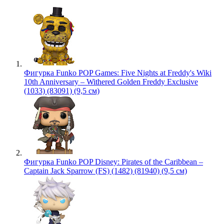
Фигурка Funko POP Games: Five Nights at Freddy's Wiki
10th Anniversary – Withered Golden Freddy Exclusive
(1033) (83091) (9,5 см)
Фигурка Funko POP Disney: Pirates of the Caribbean –
Captain Jack Sparrow (FS) (1482) (81940) (9,5 см)