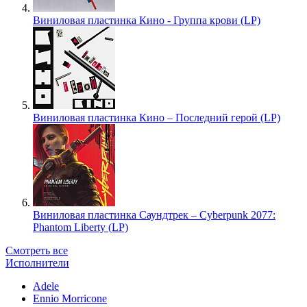
Виниловая пластинка Кино - Группа крови (LP)
Виниловая пластинка Кино – Последний герой (LP)
Виниловая пластинка Саундтрек – Cyberpunk 2077:
Phantom Liberty (LP)
Смотреть все
Исполнители
Adele
Ennio Morricone