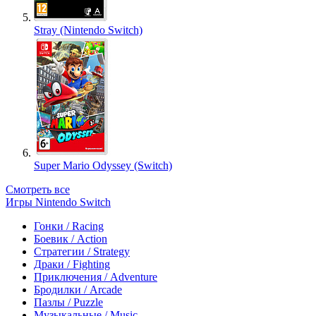
Stray (Nintendo Switch)
Super Mario Odyssey (Switch)
Смотреть все
Игры Nintendo Switch
Гонки / Racing
Боевик / Action
Стратегии / Strategy
Драки / Fighting
Приключения / Adventure
Бродилки / Arcade
Пазлы / Puzzle
Музыкальные / Music