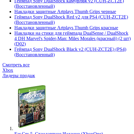
Геймпад Sony DualShock камуфляж v2 (CUH-ZCT2E)
(Восстановленный)
Накладки защитные Artplays Thumb Grips черные
Геймпад Sony DualShock Red v2 для PS4 (CUH-ZCT2E)
(Восстановленный)
Накладки защитные Artplays Thumb Grips красные
Накладки на стики для геймпада DualSense / DualShock
4 DH Marvel's Spider-Man: Miles Morales (красный) (2 шт)
(D02)
Геймпад Sony DualShock Black v2 (CUH-ZCT2E) (PS4)
(Восстановленный)
Смотреть все
Xbox
Лидеры продаж
Far Cry 5. Стандартное Издание (XboxOne)