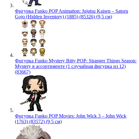
Фигурка Funko POP Animation: Jujutsu Kaisen – Satoru
Gojo (Hidden Inventory) (1885) (85326) (9,5 см)
Фигурка Funko Mystery Bitty POP: Stranger Things Season:
Mystery в ассортименте (1 случайная фигурка из 12)
(83667)
Фигурка Funko POP Movies: John Wick 3 – John Wick
(1763) (83572) (9,5 см)