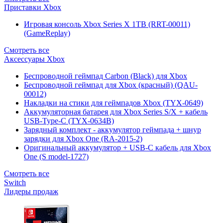
Приставки Xbox
Игровая консоль Xbox Series X 1TB (RRT-00011)
(GameReplay)
Смотреть все
Аксессуары Xbox
Беспроводной геймпад Carbon (Black) для Xbox
Беспроводной геймпад для Xbox (красный) (QAU-
00012)
Накладки на стики для геймпадов Xbox (TYX-0649)
Аккумуляторная батарея для Xbox Series S/X + кабель
USB-Type-C (TYX-0634B)
Зарядный комплект - аккумулятор геймпада + шнур
зарядки для Xbox One (RA-2015-2)
Оригинальный аккумулятор + USB-C кабель для Xbox
One (S model-1727)
Смотреть все
Switch
Лидеры продаж