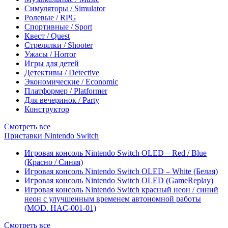
Симуляторы / Simulator
Ролевые / RPG
Спортивные / Sport
Квест / Quest
Стрелялки / Shooter
Ужасы / Horror
Игры для детей
Детективы / Detective
Экономические / Economic
Платформер / Platformer
Для вечеринок / Party
Конструктор
Смотреть все
Приставки Nintendo Switch
Игровая консоль Nintendo Switch OLED – Red / Blue
(Красно / Синяя)
Игровая консоль Nintendo Switch OLED – White (Белая)
Игровая консоль Nintendo Switch OLED (GameReplay)
Игровая консоль Nintendo Switch красный неон / синий
неон с улучшенным временем автономной работы
(MOD. HAC-001-01)
Смотреть все