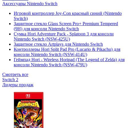
Аксессуары Nintendo Switch
Игровой контроллер Joy-Con красный синий (Nintendo
Switch)
Защитное стекло Glass Screen Pro+ Premium Tempered
(9H) для консоли Nintendo Switch
Сумка Hori Adventure Pack - Splatoon 3 для консоли
Nintendo Switch (NSW-425U)
Защитное стекло Artplays для Nintendo Switch
Контроллеры Hori Split Pad Pro (Lucario & Pikachu) для
консоли Nintendo Switch (NSW-414U)
Геймпад Hori - Wireless Horipad (The Legend of Zelda) для
консоли Nintendo Switch (NSW-479U)
Смотреть все
Switch 2
Лидеры продаж