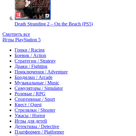
Death Stranding 2 – On the Beach (PS5)
Смотреть все
Игры PlayStation 5
Гонки / Racing
Боевик / Action
Стратегии / Strategy
Драки / Fighting
Приключения / Adventure
Бродилки / Arcade
Музыкальные / Music
Симуляторы / Simulator
Ролевые / RPG
Спортивные / Sport
Квест / Quest
Стрелялки / Shooter
Ужасы / Horror
Игры для детей
Детективы / Detective
Платформер / Platformer