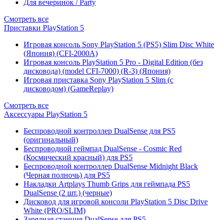
Для вечеринок / Party
Смотреть все
Приставки PlayStation 5
Игровая консоль Sony PlayStation 5 (PS5) Slim Disc White
(Япония) (CFI-2000A)
Игровая консоль PlayStation 5 Pro - Digital Edition (без
дисковода) (model CFI-7000) (R-3) (Япония)
Игровая приставка Sony PlayStation 5 Slim (с
дисководом) (GameReplay)
Смотреть все
Аксессуары PlayStation 5
Беспроводной контроллер DualSense для PS5
(оригинальный)
Беспроводной геймпад DualSense - Cosmic Red
(Космический красный) для PS5
Беспроводной контроллер DualSense Midnight Black
(Черная полночь) для PS5
Накладки Artplays Thumb Grips для геймпада PS5
DualSense (2 шт.) (черные)
Дисковод для игровой консоли PlayStation 5 Disc Drive
White (PRO/SLIM)
Зарядная станция DualSense для PS5