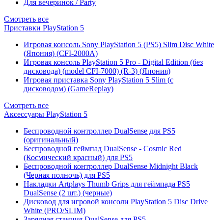
Для вечеринок / Party
Смотреть все
Приставки PlayStation 5
Игровая консоль Sony PlayStation 5 (PS5) Slim Disc White
(Япония) (CFI-2000A)
Игровая консоль PlayStation 5 Pro - Digital Edition (без
дисковода) (model CFI-7000) (R-3) (Япония)
Игровая приставка Sony PlayStation 5 Slim (с
дисководом) (GameReplay)
Смотреть все
Аксессуары PlayStation 5
Беспроводной контроллер DualSense для PS5
(оригинальный)
Беспроводной геймпад DualSense - Cosmic Red
(Космический красный) для PS5
Беспроводной контроллер DualSense Midnight Black
(Черная полночь) для PS5
Накладки Artplays Thumb Grips для геймпада PS5
DualSense (2 шт.) (черные)
Дисковод для игровой консоли PlayStation 5 Disc Drive
White (PRO/SLIM)
Зарядная станция DualSense для PS5