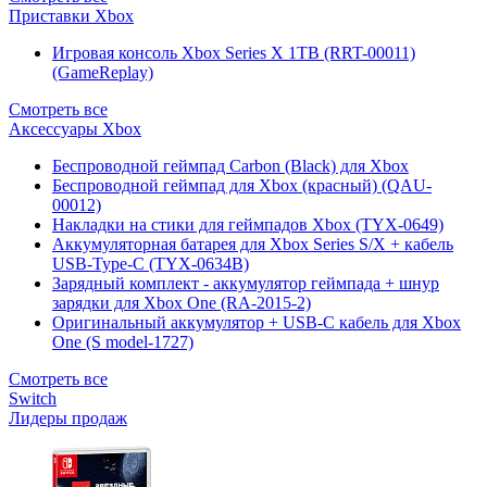
Приставки Xbox
Игровая консоль Xbox Series X 1TB (RRT-00011)
(GameReplay)
Смотреть все
Аксессуары Xbox
Беспроводной геймпад Carbon (Black) для Xbox
Беспроводной геймпад для Xbox (красный) (QAU-
00012)
Накладки на стики для геймпадов Xbox (TYX-0649)
Аккумуляторная батарея для Xbox Series S/X + кабель
USB-Type-C (TYX-0634B)
Зарядный комплект - аккумулятор геймпада + шнур
зарядки для Xbox One (RA-2015-2)
Оригинальный аккумулятор + USB-C кабель для Xbox
One (S model-1727)
Смотреть все
Switch
Лидеры продаж