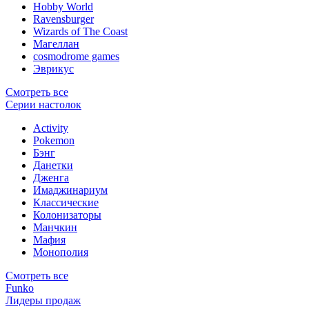
Hobby World
Ravensburger
Wizards of The Coast
Магеллан
сosmodrome games
Эврикус
Смотреть все
Серии настолок
Activity
Pokemon
Бэнг
Данетки
Дженга
Имаджинариум
Классические
Колонизаторы
Манчкин
Мафия
Монополия
Смотреть все
Funko
Лидеры продаж