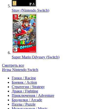
Stray (Nintendo Switch)
Super Mario Odyssey (Switch)
Смотреть все
Игры Nintendo Switch
Гонки / Racing
Боевик / Action
Стратегии / Strategy
Драки / Fighting
Приключения / Adventure
Бродилки / Arcade
Пазлы / Puzzle
Музыкальные / Music