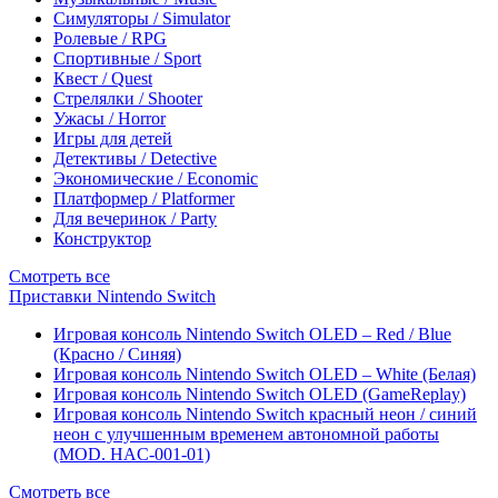
Симуляторы / Simulator
Ролевые / RPG
Спортивные / Sport
Квест / Quest
Стрелялки / Shooter
Ужасы / Horror
Игры для детей
Детективы / Detective
Экономические / Economic
Платформер / Platformer
Для вечеринок / Party
Конструктор
Смотреть все
Приставки Nintendo Switch
Игровая консоль Nintendo Switch OLED – Red / Blue
(Красно / Синяя)
Игровая консоль Nintendo Switch OLED – White (Белая)
Игровая консоль Nintendo Switch OLED (GameReplay)
Игровая консоль Nintendo Switch красный неон / синий
неон с улучшенным временем автономной работы
(MOD. HAC-001-01)
Смотреть все