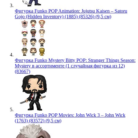
Фигурка Funko POP Animation: Jujutsu Kaisen – Satoru
Gojo (Hidden Inventory) (1885) (85326) (9,5 см)
Фигурка Funko Mystery Bitty POP: Stranger Things Season:
Mystery в ассортименте (1 случайная фигурка из 12)
(83667)
Фигурка Funko POP Movies: John Wick 3 – John Wick
(1763) (83572) (9,5 см)