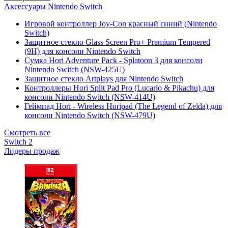
Аксессуары Nintendo Switch
Игровой контроллер Joy-Con красный синий (Nintendo
Switch)
Защитное стекло Glass Screen Pro+ Premium Tempered
(9H) для консоли Nintendo Switch
Сумка Hori Adventure Pack - Splatoon 3 для консоли
Nintendo Switch (NSW-425U)
Защитное стекло Artplays для Nintendo Switch
Контроллеры Hori Split Pad Pro (Lucario & Pikachu) для
консоли Nintendo Switch (NSW-414U)
Геймпад Hori - Wireless Horipad (The Legend of Zelda) для
консоли Nintendo Switch (NSW-479U)
Смотреть все
Switch 2
Лидеры продаж