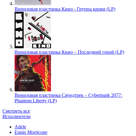
Виниловая пластинка Кино - Группа крови (LP)
Виниловая пластинка Кино – Последний герой (LP)
Виниловая пластинка Саундтрек – Cyberpunk 2077:
Phantom Liberty (LP)
Смотреть все
Исполнители
Adele
Ennio Morricone