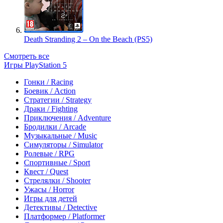
Death Stranding 2 – On the Beach (PS5)
Смотреть все
Игры PlayStation 5
Гонки / Racing
Боевик / Action
Стратегии / Strategy
Драки / Fighting
Приключения / Adventure
Бродилки / Arcade
Музыкальные / Music
Симуляторы / Simulator
Ролевые / RPG
Спортивные / Sport
Квест / Quest
Стрелялки / Shooter
Ужасы / Horror
Игры для детей
Детективы / Detective
Платформер / Platformer