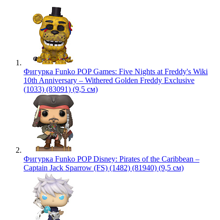
Фигурка Funko POP Games: Five Nights at Freddy's Wiki
10th Anniversary – Withered Golden Freddy Exclusive
(1033) (83091) (9,5 см)
Фигурка Funko POP Disney: Pirates of the Caribbean –
Captain Jack Sparrow (FS) (1482) (81940) (9,5 см)