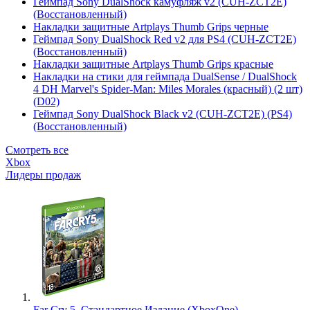
Геймпад Sony DualShock камуфляж v2 (CUH-ZCT2E)
(Восстановленный)
Накладки защитные Artplays Thumb Grips черные
Геймпад Sony DualShock Red v2 для PS4 (CUH-ZCT2E)
(Восстановленный)
Накладки защитные Artplays Thumb Grips красные
Накладки на стики для геймпада DualSense / DualShock
4 DH Marvel's Spider-Man: Miles Morales (красный) (2 шт)
(D02)
Геймпад Sony DualShock Black v2 (CUH-ZCT2E) (PS4)
(Восстановленный)
Смотреть все
Xbox
Лидеры продаж
Far Cry 5. Стандартное Издание (XboxOne)