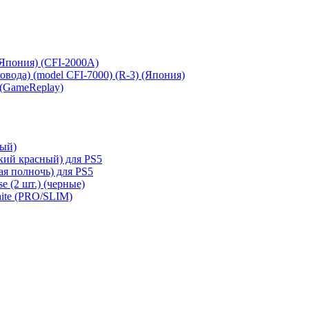
 (Япония) (CFI-2000A)
сковода) (model CFI-7000) (R-3) (Япония)
 (GameReplay)
ный)
кий красный) для PS5
ая полночь) для PS5
e (2 шт.) (черные)
hite (PRO/SLIM)