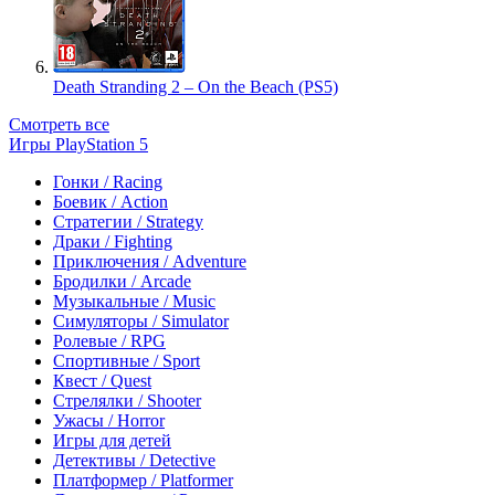
Death Stranding 2 – On the Beach (PS5)
Смотреть все
Игры PlayStation 5
Гонки / Racing
Боевик / Action
Стратегии / Strategy
Драки / Fighting
Приключения / Adventure
Бродилки / Arcade
Музыкальные / Music
Симуляторы / Simulator
Ролевые / RPG
Спортивные / Sport
Квест / Quest
Стрелялки / Shooter
Ужасы / Horror
Игры для детей
Детективы / Detective
Платформер / Platformer