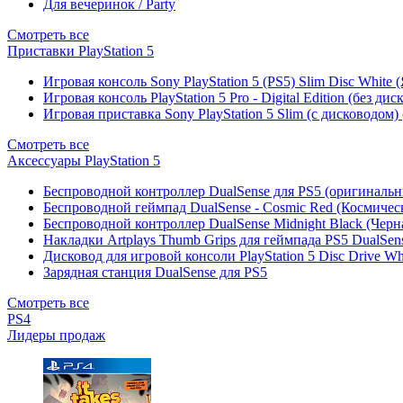
Для вечеринок / Party
Смотреть все
Приставки PlayStation 5
Игровая консоль Sony PlayStation 5 (PS5) Slim Disc White
Игровая консоль PlayStation 5 Pro - Digital Edition (без ди
Игровая приставка Sony PlayStation 5 Slim (с дисководом)
Смотреть все
Аксессуары PlayStation 5
Беспроводной контроллер DualSense для PS5 (оригиналь
Беспроводной геймпад DualSense - Cosmic Red (Космичес
Беспроводной контроллер DualSense Midnight Black (Черн
Накладки Artplays Thumb Grips для геймпада PS5 DualSens
Дисковод для игровой консоли PlayStation 5 Disc Drive W
Зарядная станция DualSense для PS5
Смотреть все
PS4
Лидеры продаж