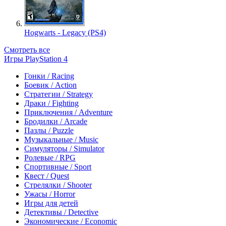
Hogwarts - Legacy (PS4)
Смотреть все
Игры PlayStation 4
Гонки / Racing
Боевик / Action
Стратегии / Strategy
Драки / Fighting
Приключения / Adventure
Бродилки / Arcade
Пазлы / Puzzle
Музыкальные / Music
Симуляторы / Simulator
Ролевые / RPG
Спортивные / Sport
Квест / Quest
Стрелялки / Shooter
Ужасы / Horror
Игры для детей
Детективы / Detective
Экономические / Economic