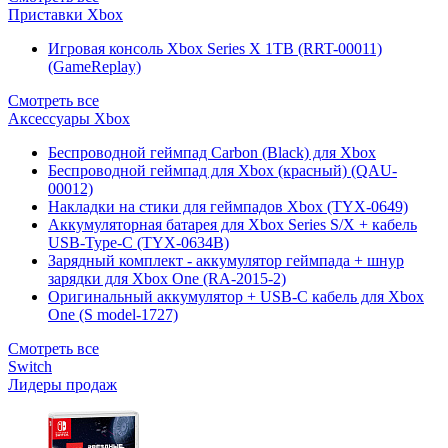
Приставки Xbox
Игровая консоль Xbox Series X 1TB (RRT-00011)
(GameReplay)
Смотреть все
Аксессуары Xbox
Беспроводной геймпад Carbon (Black) для Xbox
Беспроводной геймпад для Xbox (красный) (QAU-
00012)
Накладки на стики для геймпадов Xbox (TYX-0649)
Аккумуляторная батарея для Xbox Series S/X + кабель
USB-Type-C (TYX-0634B)
Зарядный комплект - аккумулятор геймпада + шнур
зарядки для Xbox One (RA-2015-2)
Оригинальный аккумулятор + USB-C кабель для Xbox
One (S model-1727)
Смотреть все
Switch
Лидеры продаж