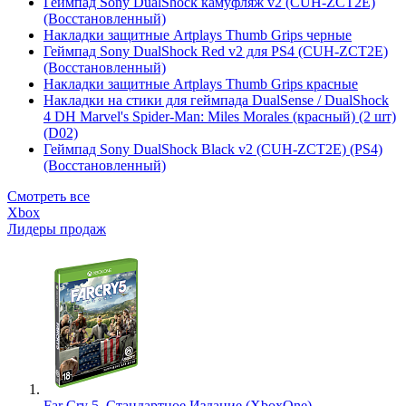
Геймпад Sony DualShock камуфляж v2 (CUH-ZCT2E)
(Восстановленный)
Накладки защитные Artplays Thumb Grips черные
Геймпад Sony DualShock Red v2 для PS4 (CUH-ZCT2E)
(Восстановленный)
Накладки защитные Artplays Thumb Grips красные
Накладки на стики для геймпада DualSense / DualShock
4 DH Marvel's Spider-Man: Miles Morales (красный) (2 шт)
(D02)
Геймпад Sony DualShock Black v2 (CUH-ZCT2E) (PS4)
(Восстановленный)
Смотреть все
Xbox
Лидеры продаж
Far Cry 5. Стандартное Издание (XboxOne)