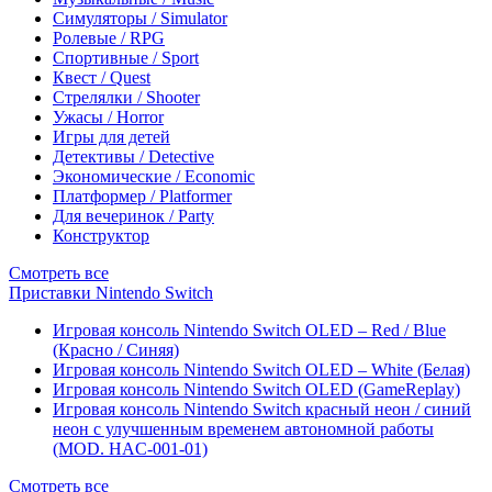
Симуляторы / Simulator
Ролевые / RPG
Спортивные / Sport
Квест / Quest
Стрелялки / Shooter
Ужасы / Horror
Игры для детей
Детективы / Detective
Экономические / Economic
Платформер / Platformer
Для вечеринок / Party
Конструктор
Смотреть все
Приставки Nintendo Switch
Игровая консоль Nintendo Switch OLED – Red / Blue
(Красно / Синяя)
Игровая консоль Nintendo Switch OLED – White (Белая)
Игровая консоль Nintendo Switch OLED (GameReplay)
Игровая консоль Nintendo Switch красный неон / синий
неон с улучшенным временем автономной работы
(MOD. HAC-001-01)
Смотреть все