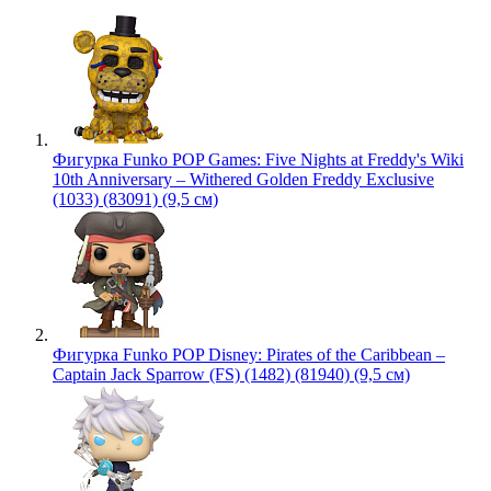
Фигурка Funko POP Games: Five Nights at Freddy's Wiki
10th Anniversary – Withered Golden Freddy Exclusive
(1033) (83091) (9,5 см)
Фигурка Funko POP Disney: Pirates of the Caribbean –
Captain Jack Sparrow (FS) (1482) (81940) (9,5 см)