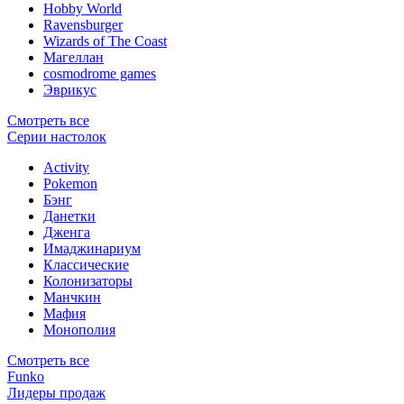
Hobby World
Ravensburger
Wizards of The Coast
Магеллан
сosmodrome games
Эврикус
Смотреть все
Серии настолок
Activity
Pokemon
Бэнг
Данетки
Дженга
Имаджинариум
Классические
Колонизаторы
Манчкин
Мафия
Монополия
Смотреть все
Funko
Лидеры продаж