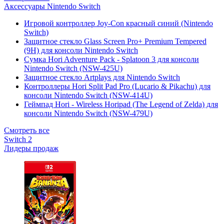
Аксессуары Nintendo Switch
Игровой контроллер Joy-Con красный синий (Nintendo
Switch)
Защитное стекло Glass Screen Pro+ Premium Tempered
(9H) для консоли Nintendo Switch
Сумка Hori Adventure Pack - Splatoon 3 для консоли
Nintendo Switch (NSW-425U)
Защитное стекло Artplays для Nintendo Switch
Контроллеры Hori Split Pad Pro (Lucario & Pikachu) для
консоли Nintendo Switch (NSW-414U)
Геймпад Hori - Wireless Horipad (The Legend of Zelda) для
консоли Nintendo Switch (NSW-479U)
Смотреть все
Switch 2
Лидеры продаж