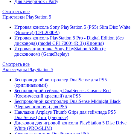
Для вечеринок / Party
Смотреть все
Приставки PlayStation 5
Игровая консоль Sony PlayStation 5 (PS5) Slim Disc White
(Япония) (CFI-2000A)
Игровая консоль PlayStation 5 Pro - Digital Edition (без
дисковода) (model CFI-7000) (R-3) (Япония)
Игровая приставка Sony PlayStation 5 Slim (с
дисководом) (GameReplay)
Смотреть все
Аксессуары PlayStation 5
Беспроводной контроллер DualSense для PS5
(оригинальный)
Беспроводной геймпад DualSense - Cosmic Red
(Космический красный) для PS5
Беспроводной контроллер DualSense Midnight Black
(Черная полночь) для PS5
Накладки Artplays Thumb Grips для геймпада PS5
DualSense (2 шт.) (черные)
Дисковод для игровой консоли PlayStation 5 Disc Drive
White (PRO/SLIM)
Зарядная станция DualSense для PS5