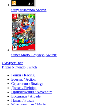
Stray (Nintendo Switch)
Super Mario Odyssey (Switch)
Смотреть все
Игры Nintendo Switch
Гонки / Racing
Боевик / Action
Стратегии / Strategy
Драки / Fighting
Приключения / Adventure
Бродилки / Arcade
Пазлы / Puzzle
Музыкальные / Music