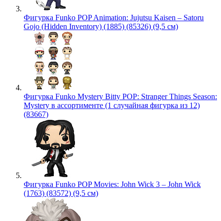
Фигурка Funko POP Animation: Jujutsu Kaisen – Satoru
Gojo (Hidden Inventory) (1885) (85326) (9,5 см)
Фигурка Funko Mystery Bitty POP: Stranger Things Season:
Mystery в ассортименте (1 случайная фигурка из 12)
(83667)
Фигурка Funko POP Movies: John Wick 3 – John Wick
(1763) (83572) (9,5 см)