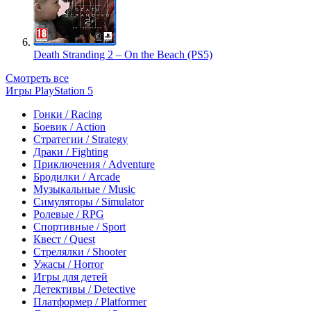
Death Stranding 2 – On the Beach (PS5)
Смотреть все
Игры PlayStation 5
Гонки / Racing
Боевик / Action
Стратегии / Strategy
Драки / Fighting
Приключения / Adventure
Бродилки / Arcade
Музыкальные / Music
Симуляторы / Simulator
Ролевые / RPG
Спортивные / Sport
Квест / Quest
Стрелялки / Shooter
Ужасы / Horror
Игры для детей
Детективы / Detective
Платформер / Platformer