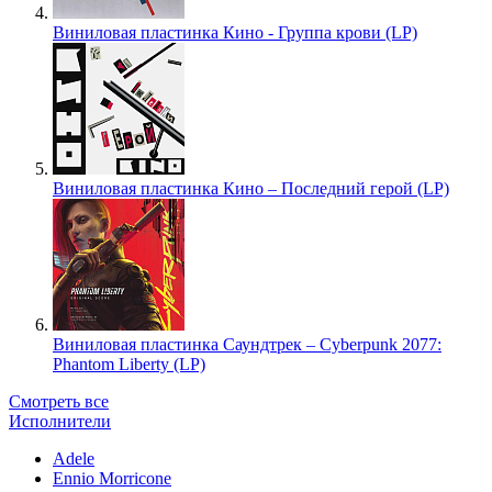
Виниловая пластинка Кино - Группа крови (LP)
Виниловая пластинка Кино – Последний герой (LP)
Виниловая пластинка Саундтрек – Cyberpunk 2077:
Phantom Liberty (LP)
Смотреть все
Исполнители
Adele
Ennio Morricone