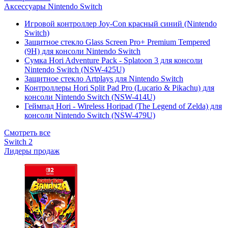
Аксессуары Nintendo Switch
Игровой контроллер Joy-Con красный синий (Nintendo
Switch)
Защитное стекло Glass Screen Pro+ Premium Tempered
(9H) для консоли Nintendo Switch
Сумка Hori Adventure Pack - Splatoon 3 для консоли
Nintendo Switch (NSW-425U)
Защитное стекло Artplays для Nintendo Switch
Контроллеры Hori Split Pad Pro (Lucario & Pikachu) для
консоли Nintendo Switch (NSW-414U)
Геймпад Hori - Wireless Horipad (The Legend of Zelda) для
консоли Nintendo Switch (NSW-479U)
Смотреть все
Switch 2
Лидеры продаж