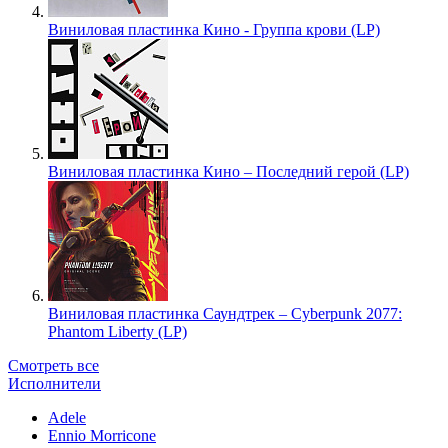
Виниловая пластинка Кино - Группа крови (LP)
Виниловая пластинка Кино – Последний герой (LP)
Виниловая пластинка Саундтрек – Cyberpunk 2077:
Phantom Liberty (LP)
Смотреть все
Исполнители
Adele
Ennio Morricone