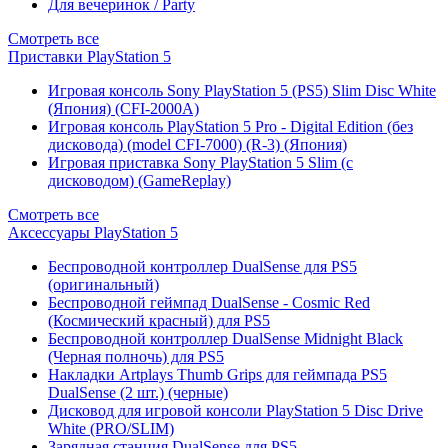
Для вечеринок / Party
Смотреть все
Приставки PlayStation 5
Игровая консоль Sony PlayStation 5 (PS5) Slim Disc White
(Япония) (CFI-2000A)
Игровая консоль PlayStation 5 Pro - Digital Edition (без
дисковода) (model CFI-7000) (R-3) (Япония)
Игровая приставка Sony PlayStation 5 Slim (с
дисководом) (GameReplay)
Смотреть все
Аксессуары PlayStation 5
Беспроводной контроллер DualSense для PS5
(оригинальный)
Беспроводной геймпад DualSense - Cosmic Red
(Космический красный) для PS5
Беспроводной контроллер DualSense Midnight Black
(Черная полночь) для PS5
Накладки Artplays Thumb Grips для геймпада PS5
DualSense (2 шт.) (черные)
Дисковод для игровой консоли PlayStation 5 Disc Drive
White (PRO/SLIM)
Зарядная станция DualSense для PS5