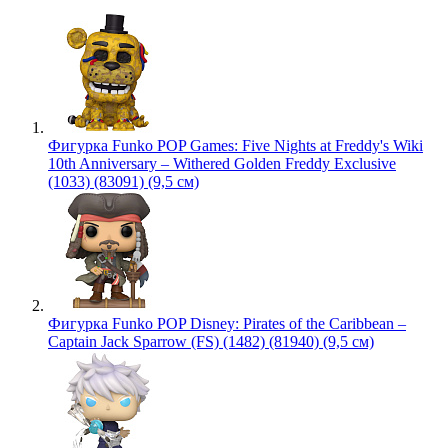
Фигурка Funko POP Games: Five Nights at Freddy's Wiki
10th Anniversary – Withered Golden Freddy Exclusive
(1033) (83091) (9,5 см)
Фигурка Funko POP Disney: Pirates of the Caribbean –
Captain Jack Sparrow (FS) (1482) (81940) (9,5 см)