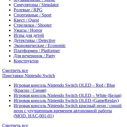
Симуляторы / Simulator
Ролевые / RPG
Спортивные / Sport
Квест / Quest
Стрелялки / Shooter
Ужасы / Horror
Игры для детей
Детективы / Detective
Экономические / Economic
Платформер / Platformer
Для вечеринок / Party
Конструктор
Смотреть все
Приставки Nintendo Switch
Игровая консоль Nintendo Switch OLED – Red / Blue
(Красно / Синяя)
Игровая консоль Nintendo Switch OLED – White (Белая)
Игровая консоль Nintendo Switch OLED (GameReplay)
Игровая консоль Nintendo Switch красный неон / синий
неон с улучшенным временем автономной работы
(MOD. HAC-001-01)
Смотреть все