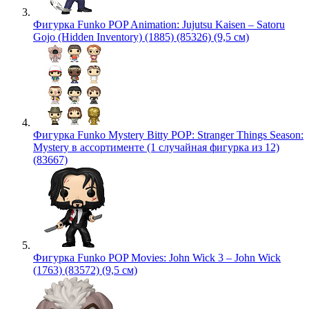
Фигурка Funko POP Animation: Jujutsu Kaisen – Satoru
Gojo (Hidden Inventory) (1885) (85326) (9,5 см)
Фигурка Funko Mystery Bitty POP: Stranger Things Season:
Mystery в ассортименте (1 случайная фигурка из 12)
(83667)
Фигурка Funko POP Movies: John Wick 3 – John Wick
(1763) (83572) (9,5 см)