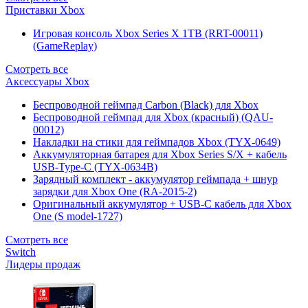
Приставки Xbox
Игровая консоль Xbox Series X 1TB (RRT-00011)
(GameReplay)
Смотреть все
Аксессуары Xbox
Беспроводной геймпад Carbon (Black) для Xbox
Беспроводной геймпад для Xbox (красный) (QAU-
00012)
Накладки на стики для геймпадов Xbox (TYX-0649)
Аккумуляторная батарея для Xbox Series S/X + кабель
USB-Type-C (TYX-0634B)
Зарядный комплект - аккумулятор геймпада + шнур
зарядки для Xbox One (RA-2015-2)
Оригинальный аккумулятор + USB-C кабель для Xbox
One (S model-1727)
Смотреть все
Switch
Лидеры продаж