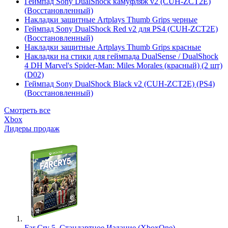
Геймпад Sony DualShock камуфляж v2 (CUH-ZCT2E)
(Восстановленный)
Накладки защитные Artplays Thumb Grips черные
Геймпад Sony DualShock Red v2 для PS4 (CUH-ZCT2E)
(Восстановленный)
Накладки защитные Artplays Thumb Grips красные
Накладки на стики для геймпада DualSense / DualShock
4 DH Marvel's Spider-Man: Miles Morales (красный) (2 шт)
(D02)
Геймпад Sony DualShock Black v2 (CUH-ZCT2E) (PS4)
(Восстановленный)
Смотреть все
Xbox
Лидеры продаж
Far Cry 5. Стандартное Издание (XboxOne)