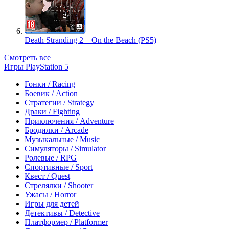
Death Stranding 2 – On the Beach (PS5)
Смотреть все
Игры PlayStation 5
Гонки / Racing
Боевик / Action
Стратегии / Strategy
Драки / Fighting
Приключения / Adventure
Бродилки / Arcade
Музыкальные / Music
Симуляторы / Simulator
Ролевые / RPG
Спортивные / Sport
Квест / Quest
Стрелялки / Shooter
Ужасы / Horror
Игры для детей
Детективы / Detective
Платформер / Platformer