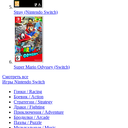
Stray (Nintendo Switch)
Super Mario Odyssey (Switch)
Смотреть все
Игры Nintendo Switch
Гонки / Racing
Боевик / Action
Стратегии / Strategy
Драки / Fighting
Приключения / Adventure
Бродилки / Arcade
Пазлы / Puzzle
Музыкальные / Music