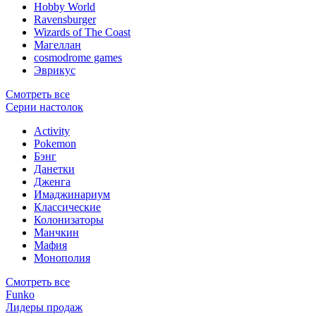
Hobby World
Ravensburger
Wizards of The Coast
Магеллан
сosmodrome games
Эврикус
Смотреть все
Серии настолок
Activity
Pokemon
Бэнг
Данетки
Дженга
Имаджинариум
Классические
Колонизаторы
Манчкин
Мафия
Монополия
Смотреть все
Funko
Лидеры продаж