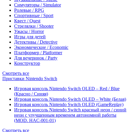
Симуляторы / Simulator
Ролевые / RPG
Спортивные / Sport
Квест / Quest
Стрелялки / Shooter
Ужасы / Horror
Игры для детей
Детективы / Detective
Экономические / Economic
Платформер / Platformer
Для вечеринок / Party
Конструктор
Смотреть все
Приставки Nintendo Switch
Игровая консоль Nintendo Switch OLED – Red / Blue
(Красно / Синяя)
Игровая консоль Nintendo Switch OLED – White (Белая)
Игровая консоль Nintendo Switch OLED (GameReplay)
Игровая консоль Nintendo Switch красный неон / синий
неон с улучшенным временем автономной работы
(MOD. HAC-001-01)
Смотреть все