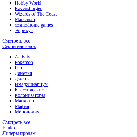
Hobby World
Ravensburger
Wizards of The Coast
Магеллан
сosmodrome games
Эврикус
Смотреть все
Серии настолок
Activity
Pokemon
Бэнг
Данетки
Дженга
Имаджинариум
Классические
Колонизаторы
Манчкин
Мафия
Монополия
Смотреть все
Funko
Лидеры продаж