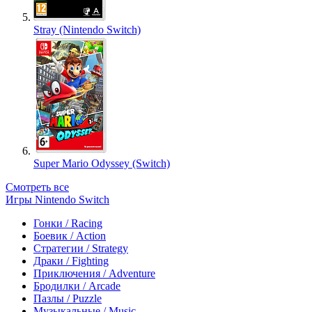
Stray (Nintendo Switch)
Super Mario Odyssey (Switch)
Смотреть все
Игры Nintendo Switch
Гонки / Racing
Боевик / Action
Стратегии / Strategy
Драки / Fighting
Приключения / Adventure
Бродилки / Arcade
Пазлы / Puzzle
Музыкальные / Music