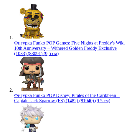
Фигурка Funko POP Games: Five Nights at Freddy's Wiki
10th Anniversary – Withered Golden Freddy Exclusive
(1033) (83091) (9,5 см)
Фигурка Funko POP Disney: Pirates of the Caribbean –
Captain Jack Sparrow (FS) (1482) (81940) (9,5 см)