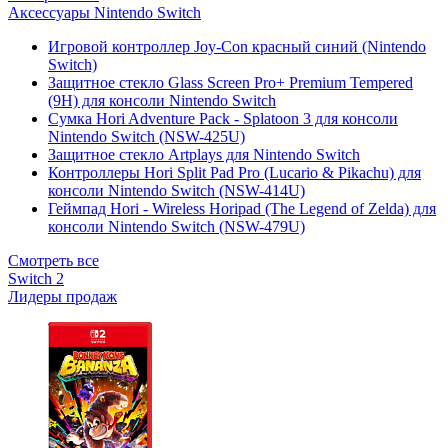
Аксессуары Nintendo Switch
Игровой контроллер Joy-Con красный синий (Nintendo
Switch)
Защитное стекло Glass Screen Pro+ Premium Tempered
(9H) для консоли Nintendo Switch
Сумка Hori Adventure Pack - Splatoon 3 для консоли
Nintendo Switch (NSW-425U)
Защитное стекло Artplays для Nintendo Switch
Контроллеры Hori Split Pad Pro (Lucario & Pikachu) для
консоли Nintendo Switch (NSW-414U)
Геймпад Hori - Wireless Horipad (The Legend of Zelda) для
консоли Nintendo Switch (NSW-479U)
Смотреть все
Switch 2
Лидеры продаж