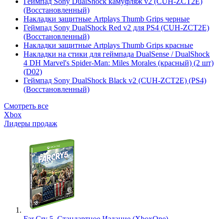
Геймпад Sony DualShock камуфляж v2 (CUH-ZCT2E)
(Восстановленный)
Накладки защитные Artplays Thumb Grips черные
Геймпад Sony DualShock Red v2 для PS4 (CUH-ZCT2E)
(Восстановленный)
Накладки защитные Artplays Thumb Grips красные
Накладки на стики для геймпада DualSense / DualShock
4 DH Marvel's Spider-Man: Miles Morales (красный) (2 шт)
(D02)
Геймпад Sony DualShock Black v2 (CUH-ZCT2E) (PS4)
(Восстановленный)
Смотреть все
Xbox
Лидеры продаж
Far Cry 5. Стандартное Издание (XboxOne)