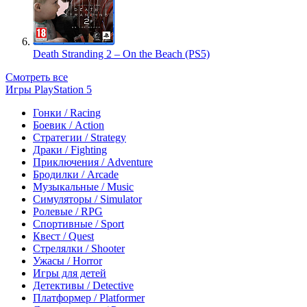
Death Stranding 2 – On the Beach (PS5)
Смотреть все
Игры PlayStation 5
Гонки / Racing
Боевик / Action
Стратегии / Strategy
Драки / Fighting
Приключения / Adventure
Бродилки / Arcade
Музыкальные / Music
Симуляторы / Simulator
Ролевые / RPG
Спортивные / Sport
Квест / Quest
Стрелялки / Shooter
Ужасы / Horror
Игры для детей
Детективы / Detective
Платформер / Platformer