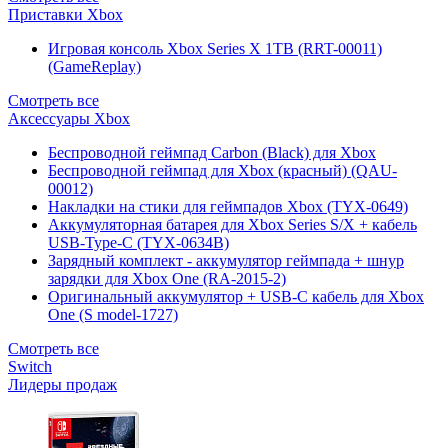
Приставки Xbox
Игровая консоль Xbox Series X 1TB (RRT-00011)
(GameReplay)
Смотреть все
Аксессуары Xbox
Беспроводной геймпад Carbon (Black) для Xbox
Беспроводной геймпад для Xbox (красный) (QAU-
00012)
Накладки на стики для геймпадов Xbox (TYX-0649)
Аккумуляторная батарея для Xbox Series S/X + кабель
USB-Type-C (TYX-0634B)
Зарядный комплект - аккумулятор геймпада + шнур
зарядки для Xbox One (RA-2015-2)
Оригинальный аккумулятор + USB-C кабель для Xbox
One (S model-1727)
Смотреть все
Switch
Лидеры продаж