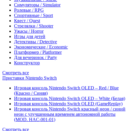
Симуляторы / Simulator
Ролевые / RPG
Спортивные / Sport
Квест / Quest
Стрелялки / Shooter
Ужасы / Horror
Игры для детей
Детективы / Detective
Экономические / Economic
Платформер / Platformer
Для вечеринок / Party
Конструктор
Смотреть все
Приставки Nintendo Switch
Игровая консоль Nintendo Switch OLED – Red / Blue
(Красно / Синяя)
Игровая консоль Nintendo Switch OLED – White (Белая)
Игровая консоль Nintendo Switch OLED (GameReplay)
Игровая консоль Nintendo Switch красный неон / синий
неон с улучшенным временем автономной работы
(MOD. HAC-001-01)
Смотреть все