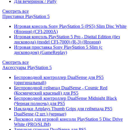
Для вечеринок / Party
Смотреть все
Приставки PlayStation 5
Игровая консоль Sony PlayStation 5 (PS5) Slim Disc White
(Япония) (CFI-2000A)
Игровая консоль PlayStation 5 Pro - Digital Edition (без
дисковода) (model CFI-7000) (R-3) (Япония)
Игровая приставка Sony PlayStation 5 Slim (с
дисководом) (GameReplay)
Смотреть все
Аксессуары PlayStation 5
Беспроводной контроллер DualSense для PS5
(оригинальный)
Беспроводной геймпад DualSense - Cosmic Red
(Космический красный) для PS5
Беспроводной контроллер DualSense Midnight Black
(Черная полночь) для PS5
Накладки Artplays Thumb Grips для геймпада PS5
DualSense (2 шт.) (черные)
Дисковод для игровой консоли PlayStation 5 Disc Drive
White (PRO/SLIM)
Зарядная станция DualSense для PS5