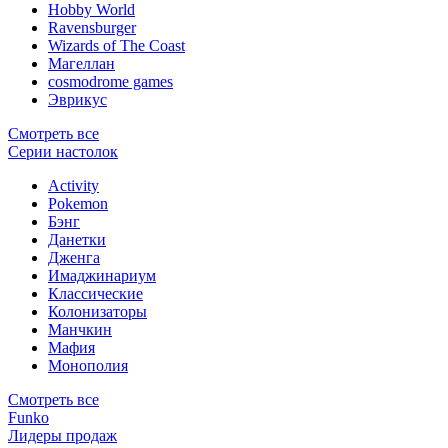
Hobby World
Ravensburger
Wizards of The Coast
Магеллан
сosmodrome games
Эврикус
Смотреть все
Серии настолок
Activity
Pokemon
Бэнг
Данетки
Дженга
Имаджинариум
Классические
Колонизаторы
Манчкин
Мафия
Монополия
Смотреть все
Funko
Лидеры продаж