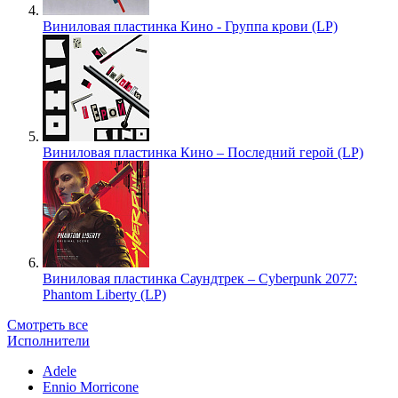
Виниловая пластинка Кино - Группа крови (LP)
Виниловая пластинка Кино – Последний герой (LP)
Виниловая пластинка Саундтрек – Cyberpunk 2077:
Phantom Liberty (LP)
Смотреть все
Исполнители
Adele
Ennio Morricone