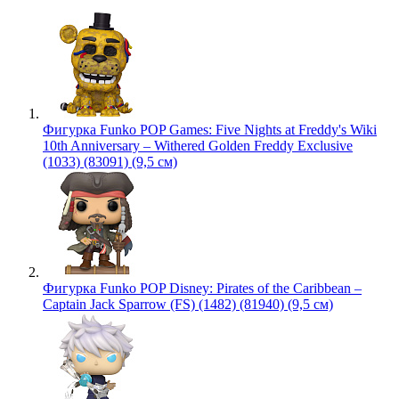
Фигурка Funko POP Games: Five Nights at Freddy's Wiki
10th Anniversary – Withered Golden Freddy Exclusive
(1033) (83091) (9,5 см)
Фигурка Funko POP Disney: Pirates of the Caribbean –
Captain Jack Sparrow (FS) (1482) (81940) (9,5 см)