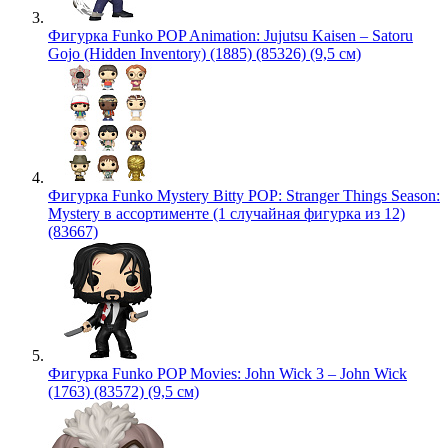
Фигурка Funko POP Animation: Jujutsu Kaisen – Satoru
Gojo (Hidden Inventory) (1885) (85326) (9,5 см)
Фигурка Funko Mystery Bitty POP: Stranger Things Season:
Mystery в ассортименте (1 случайная фигурка из 12)
(83667)
Фигурка Funko POP Movies: John Wick 3 – John Wick
(1763) (83572) (9,5 см)