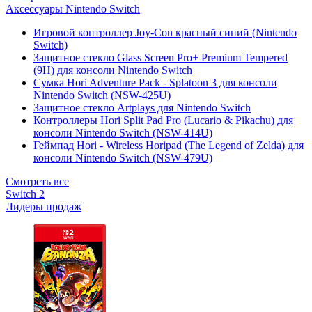
Аксессуары Nintendo Switch
Игровой контроллер Joy-Con красный синий (Nintendo
Switch)
Защитное стекло Glass Screen Pro+ Premium Tempered
(9H) для консоли Nintendo Switch
Сумка Hori Adventure Pack - Splatoon 3 для консоли
Nintendo Switch (NSW-425U)
Защитное стекло Artplays для Nintendo Switch
Контроллеры Hori Split Pad Pro (Lucario & Pikachu) для
консоли Nintendo Switch (NSW-414U)
Геймпад Hori - Wireless Horipad (The Legend of Zelda) для
консоли Nintendo Switch (NSW-479U)
Смотреть все
Switch 2
Лидеры продаж