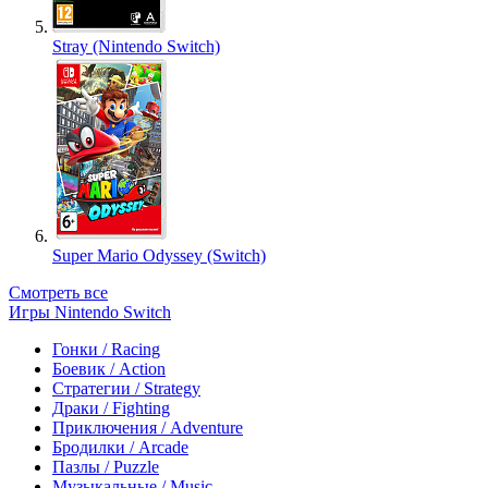
Stray (Nintendo Switch)
Super Mario Odyssey (Switch)
Смотреть все
Игры Nintendo Switch
Гонки / Racing
Боевик / Action
Стратегии / Strategy
Драки / Fighting
Приключения / Adventure
Бродилки / Arcade
Пазлы / Puzzle
Музыкальные / Music