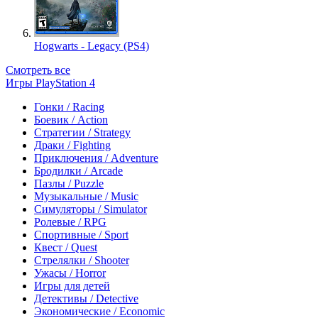
Hogwarts - Legacy (PS4)
Смотреть все
Игры PlayStation 4
Гонки / Racing
Боевик / Action
Стратегии / Strategy
Драки / Fighting
Приключения / Adventure
Бродилки / Arcade
Пазлы / Puzzle
Музыкальные / Music
Симуляторы / Simulator
Ролевые / RPG
Спортивные / Sport
Квест / Quest
Стрелялки / Shooter
Ужасы / Horror
Игры для детей
Детективы / Detective
Экономические / Economic