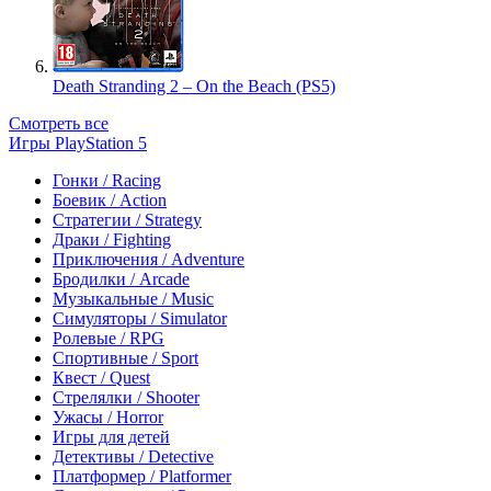
Death Stranding 2 – On the Beach (PS5)
Смотреть все
Игры PlayStation 5
Гонки / Racing
Боевик / Action
Стратегии / Strategy
Драки / Fighting
Приключения / Adventure
Бродилки / Arcade
Музыкальные / Music
Симуляторы / Simulator
Ролевые / RPG
Спортивные / Sport
Квест / Quest
Стрелялки / Shooter
Ужасы / Horror
Игры для детей
Детективы / Detective
Платформер / Platformer