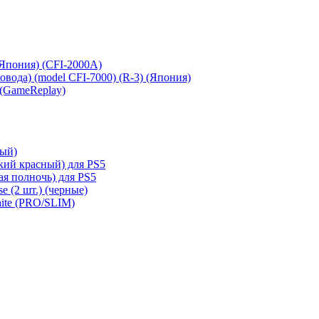
 (Япония) (CFI-2000A)
сковода) (model CFI-7000) (R-3) (Япония)
 (GameReplay)
ный)
кий красный) для PS5
ая полночь) для PS5
e (2 шт.) (черные)
hite (PRO/SLIM)