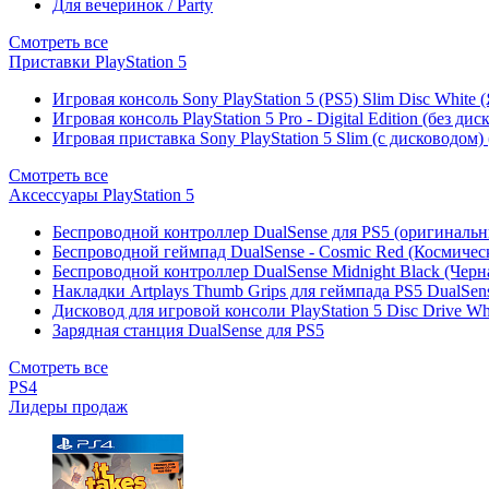
Для вечеринок / Party
Смотреть все
Приставки PlayStation 5
Игровая консоль Sony PlayStation 5 (PS5) Slim Disc White
Игровая консоль PlayStation 5 Pro - Digital Edition (без ди
Игровая приставка Sony PlayStation 5 Slim (с дисководом)
Смотреть все
Аксессуары PlayStation 5
Беспроводной контроллер DualSense для PS5 (оригиналь
Беспроводной геймпад DualSense - Cosmic Red (Космичес
Беспроводной контроллер DualSense Midnight Black (Черн
Накладки Artplays Thumb Grips для геймпада PS5 DualSens
Дисковод для игровой консоли PlayStation 5 Disc Drive W
Зарядная станция DualSense для PS5
Смотреть все
PS4
Лидеры продаж