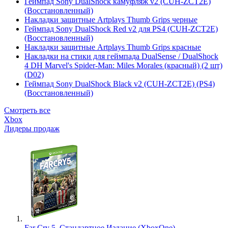
Геймпад Sony DualShock камуфляж v2 (CUH-ZCT2E)
(Восстановленный)
Накладки защитные Artplays Thumb Grips черные
Геймпад Sony DualShock Red v2 для PS4 (CUH-ZCT2E)
(Восстановленный)
Накладки защитные Artplays Thumb Grips красные
Накладки на стики для геймпада DualSense / DualShock
4 DH Marvel's Spider-Man: Miles Morales (красный) (2 шт)
(D02)
Геймпад Sony DualShock Black v2 (CUH-ZCT2E) (PS4)
(Восстановленный)
Смотреть все
Xbox
Лидеры продаж
Far Cry 5. Стандартное Издание (XboxOne)