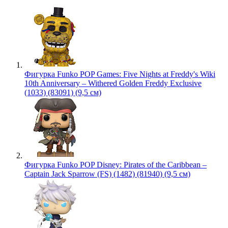
Фигурка Funko POP Games: Five Nights at Freddy's Wiki
10th Anniversary – Withered Golden Freddy Exclusive
(1033) (83091) (9,5 см)
Фигурка Funko POP Disney: Pirates of the Caribbean –
Captain Jack Sparrow (FS) (1482) (81940) (9,5 см)