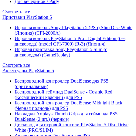
Для вечеринок / Party
Смотреть все
Приставки PlayStation 5
Игровая консоль Sony PlayStation 5 (PS5) Slim Disc White
(Япония) (CFI-2000A)
Игровая консоль PlayStation 5 Pro - Digital Edition (без
дисковода) (model CFI-7000) (R-3) (Япония)
Игровая приставка Sony PlayStation 5 Slim (с
дисководом) (GameReplay)
Смотреть все
Аксессуары PlayStation 5
Беспроводной контроллер DualSense для PS5
(оригинальный)
Беспроводной геймпад DualSense - Cosmic Red
(Космический красный) для PS5
Беспроводной контроллер DualSense Midnight Black
(Черная полночь) для PS5
Накладки Artplays Thumb Grips для геймпада PS5
DualSense (2 шт.) (черные)
Дисковод для игровой консоли PlayStation 5 Disc Drive
White (PRO/SLIM)
Зарядная станция DualSense для PS5