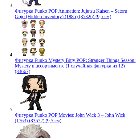
Фигурка Funko POP Animation: Jujutsu Kaisen – Satoru
Gojo (Hidden Inventory) (1885) (85326) (9,5 см)
Фигурка Funko Mystery Bitty POP: Stranger Things Season:
Mystery в ассортименте (1 случайная фигурка из 12)
(83667)
Фигурка Funko POP Movies: John Wick 3 – John Wick
(1763) (83572) (9,5 см)