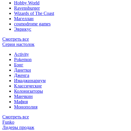
Hobby World
Ravensburger
Wizards of The Coast
Магеллан
сosmodrome games
Эврикус
Смотреть все
Серии настолок
Activity
Pokemon
Бэнг
Данетки
Дженга
Имаджинариум
Классические
Колонизаторы
Манчкин
Мафия
Монополия
Смотреть все
Funko
Лидеры продаж