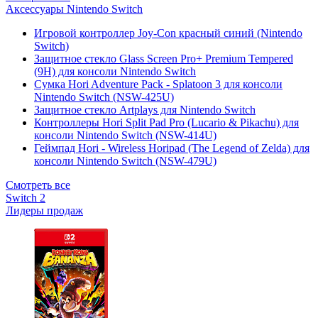
Аксессуары Nintendo Switch
Игровой контроллер Joy-Con красный синий (Nintendo
Switch)
Защитное стекло Glass Screen Pro+ Premium Tempered
(9H) для консоли Nintendo Switch
Сумка Hori Adventure Pack - Splatoon 3 для консоли
Nintendo Switch (NSW-425U)
Защитное стекло Artplays для Nintendo Switch
Контроллеры Hori Split Pad Pro (Lucario & Pikachu) для
консоли Nintendo Switch (NSW-414U)
Геймпад Hori - Wireless Horipad (The Legend of Zelda) для
консоли Nintendo Switch (NSW-479U)
Смотреть все
Switch 2
Лидеры продаж