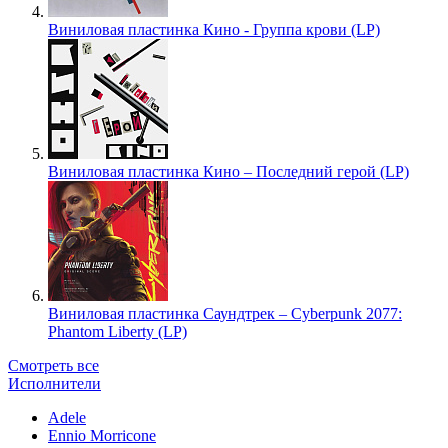
Виниловая пластинка Кино - Группа крови (LP)
Виниловая пластинка Кино – Последний герой (LP)
Виниловая пластинка Саундтрек – Cyberpunk 2077:
Phantom Liberty (LP)
Смотреть все
Исполнители
Adele
Ennio Morricone