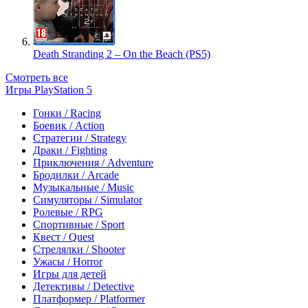
Death Stranding 2 – On the Beach (PS5)
Смотреть все
Игры PlayStation 5
Гонки / Racing
Боевик / Action
Стратегии / Strategy
Драки / Fighting
Приключения / Adventure
Бродилки / Arcade
Музыкальные / Music
Симуляторы / Simulator
Ролевые / RPG
Спортивные / Sport
Квест / Quest
Стрелялки / Shooter
Ужасы / Horror
Игры для детей
Детективы / Detective
Платформер / Platformer