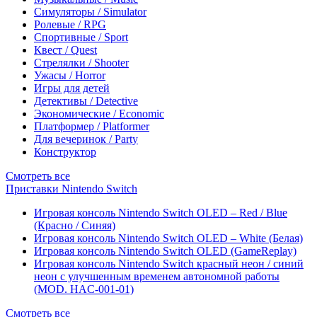
Симуляторы / Simulator
Ролевые / RPG
Спортивные / Sport
Квест / Quest
Стрелялки / Shooter
Ужасы / Horror
Игры для детей
Детективы / Detective
Экономические / Economic
Платформер / Platformer
Для вечеринок / Party
Конструктор
Смотреть все
Приставки Nintendo Switch
Игровая консоль Nintendo Switch OLED – Red / Blue
(Красно / Синяя)
Игровая консоль Nintendo Switch OLED – White (Белая)
Игровая консоль Nintendo Switch OLED (GameReplay)
Игровая консоль Nintendo Switch красный неон / синий
неон с улучшенным временем автономной работы
(MOD. HAC-001-01)
Смотреть все