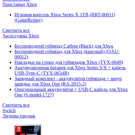
Приставки Xbox
Игровая консоль Xbox Series X 1TB (RRT-00011)
(GameReplay)
Смотреть все
Аксессуары Xbox
Беспроводной геймпад Carbon (Black) для Xbox
Беспроводной геймпад для Xbox (красный) (QAU-
00012)
Накладки на стики для геймпадов Xbox (TYX-0649)
Аккумуляторная батарея для Xbox Series S/X + кабель
USB-Type-C (TYX-0634B)
Зарядный комплект - аккумулятор геймпада + шнур
зарядки для Xbox One (RA-2015-2)
Оригинальный аккумулятор + USB-C кабель для Xbox
One (S model-1727)
Смотреть все
Switch
Лидеры продаж