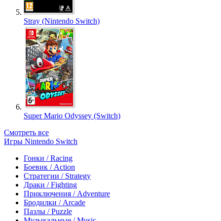
Stray (Nintendo Switch)
Super Mario Odyssey (Switch)
Смотреть все
Игры Nintendo Switch
Гонки / Racing
Боевик / Action
Стратегии / Strategy
Драки / Fighting
Приключения / Adventure
Бродилки / Arcade
Пазлы / Puzzle
Музыкальные / Music