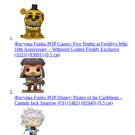
Фигурка Funko POP Games: Five Nights at Freddy's Wiki
10th Anniversary – Withered Golden Freddy Exclusive
(1033) (83091) (9,5 см)
Фигурка Funko POP Disney: Pirates of the Caribbean –
Captain Jack Sparrow (FS) (1482) (81940) (9,5 см)