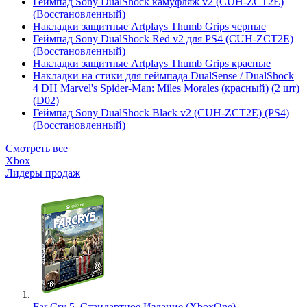
Геймпад Sony DualShock камуфляж v2 (CUH-ZCT2E)
(Восстановленный)
Накладки защитные Artplays Thumb Grips черные
Геймпад Sony DualShock Red v2 для PS4 (CUH-ZCT2E)
(Восстановленный)
Накладки защитные Artplays Thumb Grips красные
Накладки на стики для геймпада DualSense / DualShock
4 DH Marvel's Spider-Man: Miles Morales (красный) (2 шт)
(D02)
Геймпад Sony DualShock Black v2 (CUH-ZCT2E) (PS4)
(Восстановленный)
Смотреть все
Xbox
Лидеры продаж
Far Cry 5. Стандартное Издание (XboxOne)