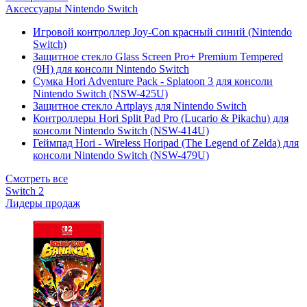
Аксессуары Nintendo Switch
Игровой контроллер Joy-Con красный синий (Nintendo
Switch)
Защитное стекло Glass Screen Pro+ Premium Tempered
(9H) для консоли Nintendo Switch
Сумка Hori Adventure Pack - Splatoon 3 для консоли
Nintendo Switch (NSW-425U)
Защитное стекло Artplays для Nintendo Switch
Контроллеры Hori Split Pad Pro (Lucario & Pikachu) для
консоли Nintendo Switch (NSW-414U)
Геймпад Hori - Wireless Horipad (The Legend of Zelda) для
консоли Nintendo Switch (NSW-479U)
Смотреть все
Switch 2
Лидеры продаж