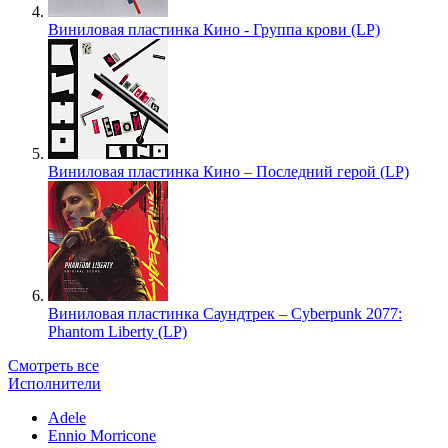
Виниловая пластинка Кино - Группа крови (LP)
Виниловая пластинка Кино – Последний герой (LP)
Виниловая пластинка Саундтрек – Cyberpunk 2077:
Phantom Liberty (LP)
Смотреть все
Исполнители
Adele
Ennio Morricone