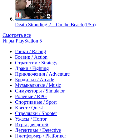
Death Stranding 2 – On the Beach (PS5)
Смотреть все
Игры PlayStation 5
Гонки / Racing
Боевик / Action
Стратегии / Strategy
Драки / Fighting
Приключения / Adventure
Бродилки / Arcade
Музыкальные / Music
Симуляторы / Simulator
Ролевые / RPG
Спортивные / Sport
Квест / Quest
Стрелялки / Shooter
Ужасы / Horror
Игры для детей
Детективы / Detective
Платформер / Platformer