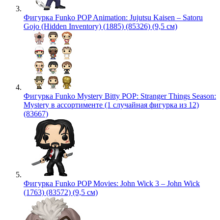
Фигурка Funko POP Animation: Jujutsu Kaisen – Satoru
Gojo (Hidden Inventory) (1885) (85326) (9,5 см)
Фигурка Funko Mystery Bitty POP: Stranger Things Season:
Mystery в ассортименте (1 случайная фигурка из 12)
(83667)
Фигурка Funko POP Movies: John Wick 3 – John Wick
(1763) (83572) (9,5 см)