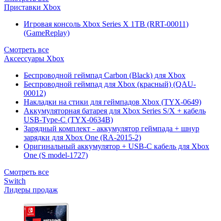
Приставки Xbox
Игровая консоль Xbox Series X 1TB (RRT-00011)
(GameReplay)
Смотреть все
Аксессуары Xbox
Беспроводной геймпад Carbon (Black) для Xbox
Беспроводной геймпад для Xbox (красный) (QAU-
00012)
Накладки на стики для геймпадов Xbox (TYX-0649)
Аккумуляторная батарея для Xbox Series S/X + кабель
USB-Type-C (TYX-0634B)
Зарядный комплект - аккумулятор геймпада + шнур
зарядки для Xbox One (RA-2015-2)
Оригинальный аккумулятор + USB-C кабель для Xbox
One (S model-1727)
Смотреть все
Switch
Лидеры продаж