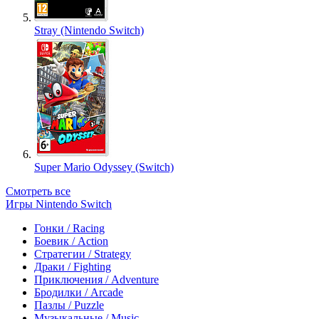
Stray (Nintendo Switch)
Super Mario Odyssey (Switch)
Смотреть все
Игры Nintendo Switch
Гонки / Racing
Боевик / Action
Стратегии / Strategy
Драки / Fighting
Приключения / Adventure
Бродилки / Arcade
Пазлы / Puzzle
Музыкальные / Music