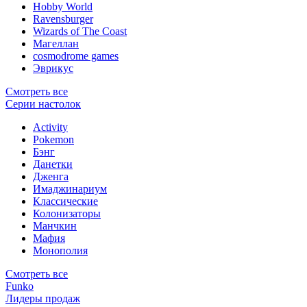
Hobby World
Ravensburger
Wizards of The Coast
Магеллан
сosmodrome games
Эврикус
Смотреть все
Серии настолок
Activity
Pokemon
Бэнг
Данетки
Дженга
Имаджинариум
Классические
Колонизаторы
Манчкин
Мафия
Монополия
Смотреть все
Funko
Лидеры продаж