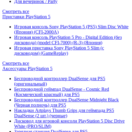
Для вечеринок / Party
Смотреть все
Приставки PlayStation 5
Игровая консоль Sony PlayStation 5 (PS5) Slim Disc White
(Япония) (CFI-2000A)
Игровая консоль PlayStation 5 Pro - Digital Edition (без
дисковода) (model CFI-7000) (R-3) (Япония)
Игровая приставка Sony PlayStation 5 Slim (с
дисководом) (GameReplay)
Смотреть все
Аксессуары PlayStation 5
Беспроводной контроллер DualSense для PS5
(оригинальный)
Беспроводной геймпад DualSense - Cosmic Red
(Космический красный) для PS5
Беспроводной контроллер DualSense Midnight Black
(Черная полночь) для PS5
Накладки Artplays Thumb Grips для геймпада PS5
DualSense (2 шт.) (черные)
Дисковод для игровой консоли PlayStation 5 Disc Drive
White (PRO/SLIM)
Зарядная станция DualSense для PS5