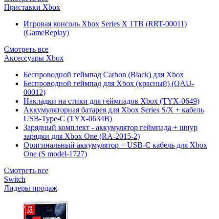
Приставки Xbox
Игровая консоль Xbox Series X 1TB (RRT-00011)
(GameReplay)
Смотреть все
Аксессуары Xbox
Беспроводной геймпад Carbon (Black) для Xbox
Беспроводной геймпад для Xbox (красный) (QAU-
00012)
Накладки на стики для геймпадов Xbox (TYX-0649)
Аккумуляторная батарея для Xbox Series S/X + кабель
USB-Type-C (TYX-0634B)
Зарядный комплект - аккумулятор геймпада + шнур
зарядки для Xbox One (RA-2015-2)
Оригинальный аккумулятор + USB-C кабель для Xbox
One (S model-1727)
Смотреть все
Switch
Лидеры продаж