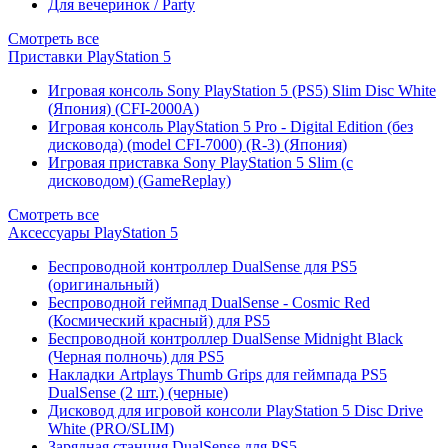
Для вечеринок / Party
Смотреть все
Приставки PlayStation 5
Игровая консоль Sony PlayStation 5 (PS5) Slim Disc White
(Япония) (CFI-2000A)
Игровая консоль PlayStation 5 Pro - Digital Edition (без
дисковода) (model CFI-7000) (R-3) (Япония)
Игровая приставка Sony PlayStation 5 Slim (с
дисководом) (GameReplay)
Смотреть все
Аксессуары PlayStation 5
Беспроводной контроллер DualSense для PS5
(оригинальный)
Беспроводной геймпад DualSense - Cosmic Red
(Космический красный) для PS5
Беспроводной контроллер DualSense Midnight Black
(Черная полночь) для PS5
Накладки Artplays Thumb Grips для геймпада PS5
DualSense (2 шт.) (черные)
Дисковод для игровой консоли PlayStation 5 Disc Drive
White (PRO/SLIM)
Зарядная станция DualSense для PS5