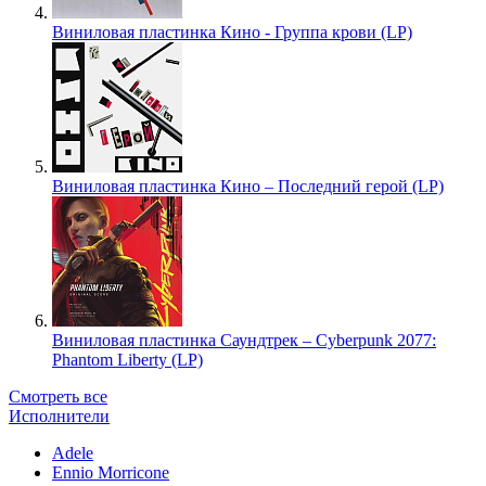
Виниловая пластинка Кино - Группа крови (LP)
Виниловая пластинка Кино – Последний герой (LP)
Виниловая пластинка Саундтрек – Cyberpunk 2077:
Phantom Liberty (LP)
Смотреть все
Исполнители
Adele
Ennio Morricone