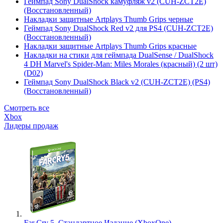
Геймпад Sony DualShock камуфляж v2 (CUH-ZCT2E)
(Восстановленный)
Накладки защитные Artplays Thumb Grips черные
Геймпад Sony DualShock Red v2 для PS4 (CUH-ZCT2E)
(Восстановленный)
Накладки защитные Artplays Thumb Grips красные
Накладки на стики для геймпада DualSense / DualShock
4 DH Marvel's Spider-Man: Miles Morales (красный) (2 шт)
(D02)
Геймпад Sony DualShock Black v2 (CUH-ZCT2E) (PS4)
(Восстановленный)
Смотреть все
Xbox
Лидеры продаж
Far Cry 5. Стандартное Издание (XboxOne)