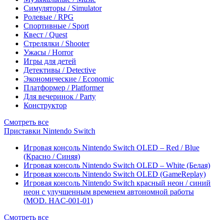
Симуляторы / Simulator
Ролевые / RPG
Спортивные / Sport
Квест / Quest
Стрелялки / Shooter
Ужасы / Horror
Игры для детей
Детективы / Detective
Экономические / Economic
Платформер / Platformer
Для вечеринок / Party
Конструктор
Смотреть все
Приставки Nintendo Switch
Игровая консоль Nintendo Switch OLED – Red / Blue
(Красно / Синяя)
Игровая консоль Nintendo Switch OLED – White (Белая)
Игровая консоль Nintendo Switch OLED (GameReplay)
Игровая консоль Nintendo Switch красный неон / синий
неон с улучшенным временем автономной работы
(MOD. HAC-001-01)
Смотреть все