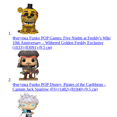
Фигурка Funko POP Games: Five Nights at Freddy's Wiki
10th Anniversary – Withered Golden Freddy Exclusive
(1033) (83091) (9,5 см)
Фигурка Funko POP Disney: Pirates of the Caribbean –
Captain Jack Sparrow (FS) (1482) (81940) (9,5 см)