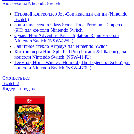
Аксессуары Nintendo Switch
Игровой контроллер Joy-Con красный синий (Nintendo
Switch)
Защитное стекло Glass Screen Pro+ Premium Tempered
(9H) для консоли Nintendo Switch
Сумка Hori Adventure Pack - Splatoon 3 для консоли
Nintendo Switch (NSW-425U)
Защитное стекло Artplays для Nintendo Switch
Контроллеры Hori Split Pad Pro (Lucario & Pikachu) для
консоли Nintendo Switch (NSW-414U)
Геймпад Hori - Wireless Horipad (The Legend of Zelda) для
консоли Nintendo Switch (NSW-479U)
Смотреть все
Switch 2
Лидеры продаж