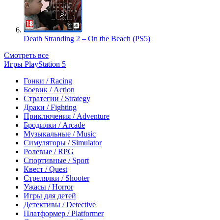
Death Stranding 2 – On the Beach (PS5)
Смотреть все
Игры PlayStation 5
Гонки / Racing
Боевик / Action
Стратегии / Strategy
Драки / Fighting
Приключения / Adventure
Бродилки / Arcade
Музыкальные / Music
Симуляторы / Simulator
Ролевые / RPG
Спортивные / Sport
Квест / Quest
Стрелялки / Shooter
Ужасы / Horror
Игры для детей
Детективы / Detective
Платформер / Platformer