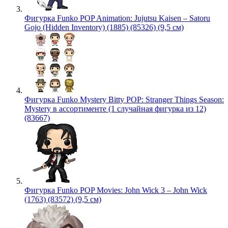
Фигурка Funko POP Animation: Jujutsu Kaisen – Satoru
Gojo (Hidden Inventory) (1885) (85326) (9,5 см)
Фигурка Funko Mystery Bitty POP: Stranger Things Season:
Mystery в ассортименте (1 случайная фигурка из 12)
(83667)
Фигурка Funko POP Movies: John Wick 3 – John Wick
(1763) (83572) (9,5 см)