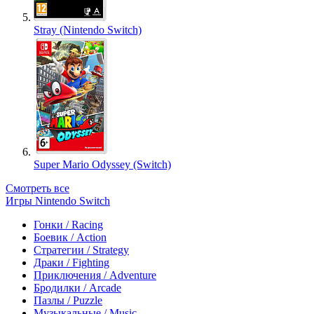
Stray (Nintendo Switch)
Super Mario Odyssey (Switch)
Смотреть все
Игры Nintendo Switch
Гонки / Racing
Боевик / Action
Стратегии / Strategy
Драки / Fighting
Приключения / Adventure
Бродилки / Arcade
Пазлы / Puzzle
Музыкальные / Music