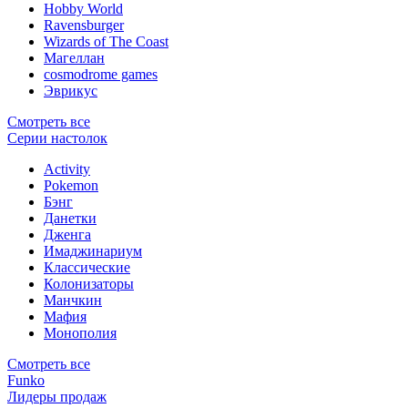
Hobby World
Ravensburger
Wizards of The Coast
Магеллан
сosmodrome games
Эврикус
Смотреть все
Серии настолок
Activity
Pokemon
Бэнг
Данетки
Дженга
Имаджинариум
Классические
Колонизаторы
Манчкин
Мафия
Монополия
Смотреть все
Funko
Лидеры продаж