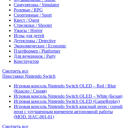
Симуляторы / Simulator
Ролевые / RPG
Спортивные / Sport
Квест / Quest
Стрелялки / Shooter
Ужасы / Horror
Игры для детей
Детективы / Detective
Экономические / Economic
Платформер / Platformer
Для вечеринок / Party
Конструктор
Смотреть все
Приставки Nintendo Switch
Игровая консоль Nintendo Switch OLED – Red / Blue
(Красно / Синяя)
Игровая консоль Nintendo Switch OLED – White (Белая)
Игровая консоль Nintendo Switch OLED (GameReplay)
Игровая консоль Nintendo Switch красный неон / синий
неон с улучшенным временем автономной работы
(MOD. HAC-001-01)
Смотреть все