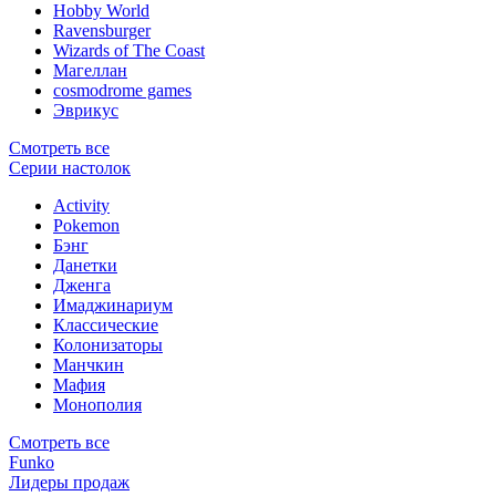
Hobby World
Ravensburger
Wizards of The Coast
Магеллан
сosmodrome games
Эврикус
Смотреть все
Серии настолок
Activity
Pokemon
Бэнг
Данетки
Дженга
Имаджинариум
Классические
Колонизаторы
Манчкин
Мафия
Монополия
Смотреть все
Funko
Лидеры продаж