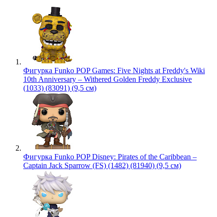
Фигурка Funko POP Games: Five Nights at Freddy's Wiki
10th Anniversary – Withered Golden Freddy Exclusive
(1033) (83091) (9,5 см)
Фигурка Funko POP Disney: Pirates of the Caribbean –
Captain Jack Sparrow (FS) (1482) (81940) (9,5 см)