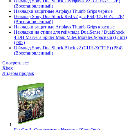
Геймпад Sony DualShock камуфляж v2 (CUH-ZCT2E)
(Восстановленный)
Накладки защитные Artplays Thumb Grips черные
Геймпад Sony DualShock Red v2 для PS4 (CUH-ZCT2E)
(Восстановленный)
Накладки защитные Artplays Thumb Grips красные
Накладки на стики для геймпада DualSense / DualShock
4 DH Marvel's Spider-Man: Miles Morales (красный) (2 шт)
(D02)
Геймпад Sony DualShock Black v2 (CUH-ZCT2E) (PS4)
(Восстановленный)
Смотреть все
Xbox
Лидеры продаж
Far Cry 5. Стандартное Издание (XboxOne)