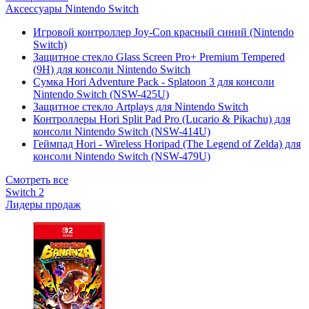
Аксессуары Nintendo Switch
Игровой контроллер Joy-Con красный синий (Nintendo
Switch)
Защитное стекло Glass Screen Pro+ Premium Tempered
(9H) для консоли Nintendo Switch
Сумка Hori Adventure Pack - Splatoon 3 для консоли
Nintendo Switch (NSW-425U)
Защитное стекло Artplays для Nintendo Switch
Контроллеры Hori Split Pad Pro (Lucario & Pikachu) для
консоли Nintendo Switch (NSW-414U)
Геймпад Hori - Wireless Horipad (The Legend of Zelda) для
консоли Nintendo Switch (NSW-479U)
Смотреть все
Switch 2
Лидеры продаж