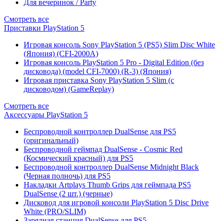
Для вечеринок / Party
Смотреть все
Приставки PlayStation 5
Игровая консоль Sony PlayStation 5 (PS5) Slim Disc White
(Япония) (CFI-2000A)
Игровая консоль PlayStation 5 Pro - Digital Edition (без
дисковода) (model CFI-7000) (R-3) (Япония)
Игровая приставка Sony PlayStation 5 Slim (с
дисководом) (GameReplay)
Смотреть все
Аксессуары PlayStation 5
Беспроводной контроллер DualSense для PS5
(оригинальный)
Беспроводной геймпад DualSense - Cosmic Red
(Космический красный) для PS5
Беспроводной контроллер DualSense Midnight Black
(Черная полночь) для PS5
Накладки Artplays Thumb Grips для геймпада PS5
DualSense (2 шт.) (черные)
Дисковод для игровой консоли PlayStation 5 Disc Drive
White (PRO/SLIM)
Зарядная станция DualSense для PS5