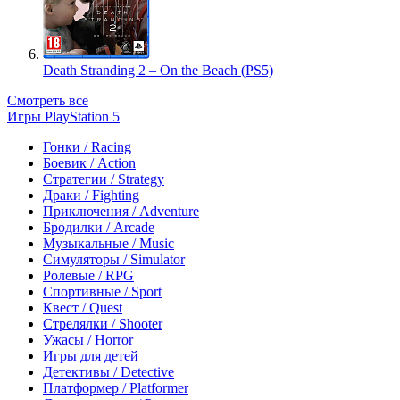
Death Stranding 2 – On the Beach (PS5)
Смотреть все
Игры PlayStation 5
Гонки / Racing
Боевик / Action
Стратегии / Strategy
Драки / Fighting
Приключения / Adventure
Бродилки / Arcade
Музыкальные / Music
Симуляторы / Simulator
Ролевые / RPG
Спортивные / Sport
Квест / Quest
Стрелялки / Shooter
Ужасы / Horror
Игры для детей
Детективы / Detective
Платформер / Platformer