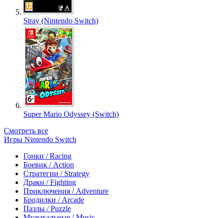
Stray (Nintendo Switch)
Super Mario Odyssey (Switch)
Смотреть все
Игры Nintendo Switch
Гонки / Racing
Боевик / Action
Стратегии / Strategy
Драки / Fighting
Приключения / Adventure
Бродилки / Arcade
Пазлы / Puzzle
Музыкальные / Music