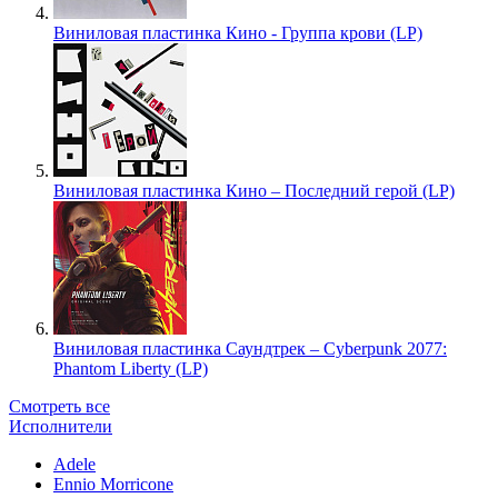
Виниловая пластинка Кино - Группа крови (LP)
Виниловая пластинка Кино – Последний герой (LP)
Виниловая пластинка Саундтрек – Cyberpunk 2077:
Phantom Liberty (LP)
Смотреть все
Исполнители
Adele
Ennio Morricone