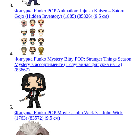
Фигурка Funko POP Animation: Jujutsu Kaisen – Satoru
Gojo (Hidden Inventory) (1885) (85326) (9,5 см)
Фигурка Funko Mystery Bitty POP: Stranger Things Season:
Mystery в ассортименте (1 случайная фигурка из 12)
(83667)
Фигурка Funko POP Movies: John Wick 3 – John Wick
(1763) (83572) (9,5 см)