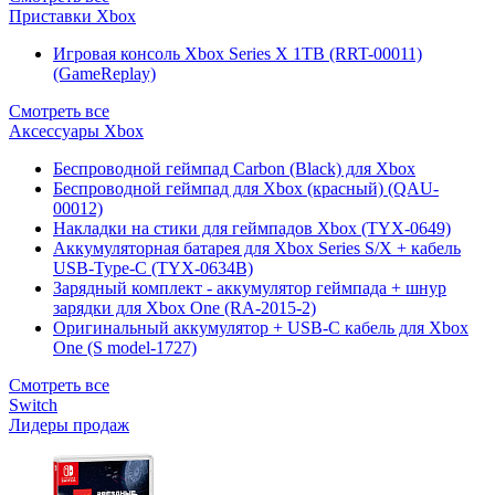
Приставки Xbox
Игровая консоль Xbox Series X 1TB (RRT-00011)
(GameReplay)
Смотреть все
Аксессуары Xbox
Беспроводной геймпад Carbon (Black) для Xbox
Беспроводной геймпад для Xbox (красный) (QAU-
00012)
Накладки на стики для геймпадов Xbox (TYX-0649)
Аккумуляторная батарея для Xbox Series S/X + кабель
USB-Type-C (TYX-0634B)
Зарядный комплект - аккумулятор геймпада + шнур
зарядки для Xbox One (RA-2015-2)
Оригинальный аккумулятор + USB-C кабель для Xbox
One (S model-1727)
Смотреть все
Switch
Лидеры продаж