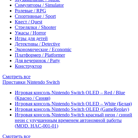
Симуляторы / Simulator
Ролевые / RPG
Спортивные / Sport
Квест / Quest
Стрелялки / Shooter
Ужасы / Horror
Игры для детей
Детективы / Detective
Экономические / Economic
Платформер / Platformer
Для вечеринок / Party
Конструктор
Смотреть все
Приставки Nintendo Switch
Игровая консоль Nintendo Switch OLED – Red / Blue
(Красно / Синяя)
Игровая консоль Nintendo Switch OLED – White (Белая)
Игровая консоль Nintendo Switch OLED (GameReplay)
Игровая консоль Nintendo Switch красный неон / синий
неон с улучшенным временем автономной работы
(MOD. HAC-001-01)
Смотреть все