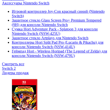
Аксессуары Nintendo Switch
Игровой контроллер Joy-Con красный синий (Nintendo
Switch)
Защитное стекло Glass Screen Pro+ Premium Tempered
(9H) для консоли Nintendo Switch
Сумка Hori Adventure Pack - Splatoon 3 для консоли
Nintendo Switch (NSW-425U)
Защитное стекло Artplays для Nintendo Switch
Контроллеры Hori Split Pad Pro (Lucario & Pikachu) для
консоли Nintendo Switch (NSW-414U)
Геймпад Hori - Wireless Horipad (The Legend of Zelda) для
консоли Nintendo Switch (NSW-479U)
Смотреть все
Switch 2
Лидеры продаж