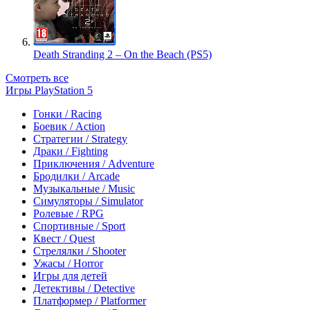
Death Stranding 2 – On the Beach (PS5)
Смотреть все
Игры PlayStation 5
Гонки / Racing
Боевик / Action
Стратегии / Strategy
Драки / Fighting
Приключения / Adventure
Бродилки / Arcade
Музыкальные / Music
Симуляторы / Simulator
Ролевые / RPG
Спортивные / Sport
Квест / Quest
Стрелялки / Shooter
Ужасы / Horror
Игры для детей
Детективы / Detective
Платформер / Platformer