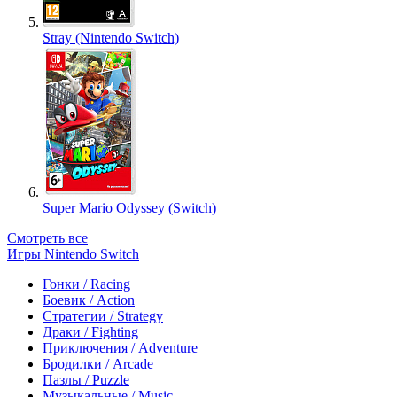
Stray (Nintendo Switch)
Super Mario Odyssey (Switch)
Смотреть все
Игры Nintendo Switch
Гонки / Racing
Боевик / Action
Стратегии / Strategy
Драки / Fighting
Приключения / Adventure
Бродилки / Arcade
Пазлы / Puzzle
Музыкальные / Music