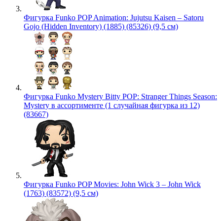
Фигурка Funko POP Animation: Jujutsu Kaisen – Satoru
Gojo (Hidden Inventory) (1885) (85326) (9,5 см)
Фигурка Funko Mystery Bitty POP: Stranger Things Season:
Mystery в ассортименте (1 случайная фигурка из 12)
(83667)
Фигурка Funko POP Movies: John Wick 3 – John Wick
(1763) (83572) (9,5 см)