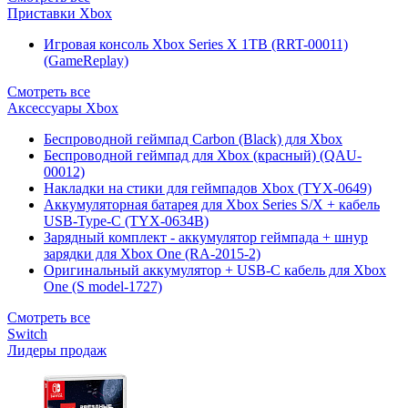
Приставки Xbox
Игровая консоль Xbox Series X 1TB (RRT-00011)
(GameReplay)
Смотреть все
Аксессуары Xbox
Беспроводной геймпад Carbon (Black) для Xbox
Беспроводной геймпад для Xbox (красный) (QAU-
00012)
Накладки на стики для геймпадов Xbox (TYX-0649)
Аккумуляторная батарея для Xbox Series S/X + кабель
USB-Type-C (TYX-0634B)
Зарядный комплект - аккумулятор геймпада + шнур
зарядки для Xbox One (RA-2015-2)
Оригинальный аккумулятор + USB-C кабель для Xbox
One (S model-1727)
Смотреть все
Switch
Лидеры продаж