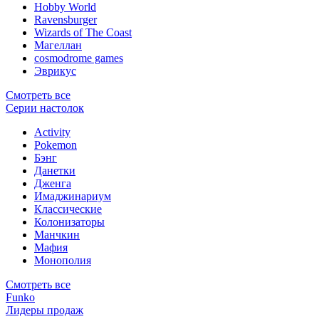
Hobby World
Ravensburger
Wizards of The Coast
Магеллан
сosmodrome games
Эврикус
Смотреть все
Серии настолок
Activity
Pokemon
Бэнг
Данетки
Дженга
Имаджинариум
Классические
Колонизаторы
Манчкин
Мафия
Монополия
Смотреть все
Funko
Лидеры продаж