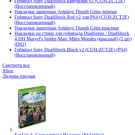
Геймпад Sony DualShock камуфляж v2 (CUH-ZCT2E)
(Восстановленный)
Накладки защитные Artplays Thumb Grips черные
Геймпад Sony DualShock Red v2 для PS4 (CUH-ZCT2E)
(Восстановленный)
Накладки защитные Artplays Thumb Grips красные
Накладки на стики для геймпада DualSense / DualShock
4 DH Marvel's Spider-Man: Miles Morales (красный) (2 шт)
(D02)
Геймпад Sony DualShock Black v2 (CUH-ZCT2E) (PS4)
(Восстановленный)
Смотреть все
Xbox
Лидеры продаж
Far Cry 5. Стандартное Издание (XboxOne)