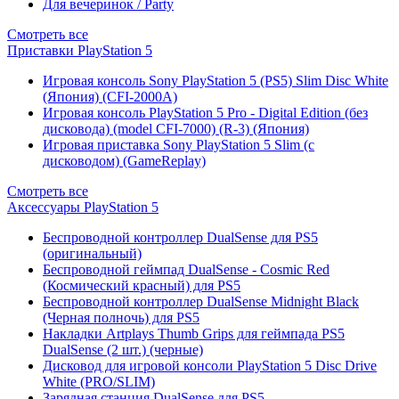
Для вечеринок / Party
Смотреть все
Приставки PlayStation 5
Игровая консоль Sony PlayStation 5 (PS5) Slim Disc White
(Япония) (CFI-2000A)
Игровая консоль PlayStation 5 Pro - Digital Edition (без
дисковода) (model CFI-7000) (R-3) (Япония)
Игровая приставка Sony PlayStation 5 Slim (с
дисководом) (GameReplay)
Смотреть все
Аксессуары PlayStation 5
Беспроводной контроллер DualSense для PS5
(оригинальный)
Беспроводной геймпад DualSense - Cosmic Red
(Космический красный) для PS5
Беспроводной контроллер DualSense Midnight Black
(Черная полночь) для PS5
Накладки Artplays Thumb Grips для геймпада PS5
DualSense (2 шт.) (черные)
Дисковод для игровой консоли PlayStation 5 Disc Drive
White (PRO/SLIM)
Зарядная станция DualSense для PS5