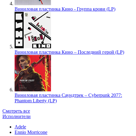
Виниловая пластинка Кино - Группа крови (LP)
Виниловая пластинка Кино – Последний герой (LP)
Виниловая пластинка Саундтрек – Cyberpunk 2077:
Phantom Liberty (LP)
Смотреть все
Исполнители
Adele
Ennio Morricone