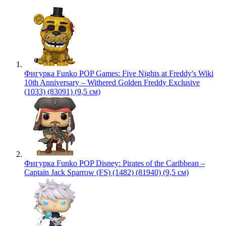
Фигурка Funko POP Games: Five Nights at Freddy's Wiki
10th Anniversary – Withered Golden Freddy Exclusive
(1033) (83091) (9,5 см)
Фигурка Funko POP Disney: Pirates of the Caribbean –
Captain Jack Sparrow (FS) (1482) (81940) (9,5 см)