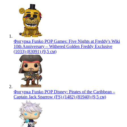
Фигурка Funko POP Games: Five Nights at Freddy's Wiki
10th Anniversary – Withered Golden Freddy Exclusive
(1033) (83091) (9,5 см)
Фигурка Funko POP Disney: Pirates of the Caribbean –
Captain Jack Sparrow (FS) (1482) (81940) (9,5 см)