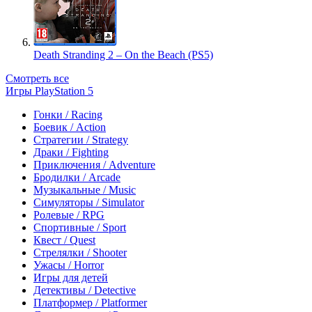
Death Stranding 2 – On the Beach (PS5)
Смотреть все
Игры PlayStation 5
Гонки / Racing
Боевик / Action
Стратегии / Strategy
Драки / Fighting
Приключения / Adventure
Бродилки / Arcade
Музыкальные / Music
Симуляторы / Simulator
Ролевые / RPG
Спортивные / Sport
Квест / Quest
Стрелялки / Shooter
Ужасы / Horror
Игры для детей
Детективы / Detective
Платформер / Platformer