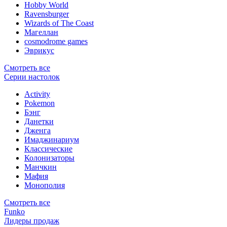
Hobby World
Ravensburger
Wizards of The Coast
Магеллан
сosmodrome games
Эврикус
Смотреть все
Серии настолок
Activity
Pokemon
Бэнг
Данетки
Дженга
Имаджинариум
Классические
Колонизаторы
Манчкин
Мафия
Монополия
Смотреть все
Funko
Лидеры продаж