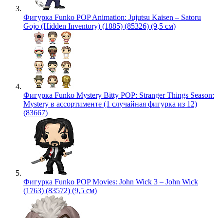
Фигурка Funko POP Animation: Jujutsu Kaisen – Satoru
Gojo (Hidden Inventory) (1885) (85326) (9,5 см)
Фигурка Funko Mystery Bitty POP: Stranger Things Season:
Mystery в ассортименте (1 случайная фигурка из 12)
(83667)
Фигурка Funko POP Movies: John Wick 3 – John Wick
(1763) (83572) (9,5 см)