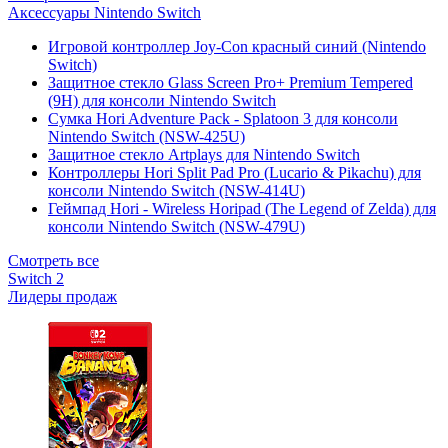
Аксессуары Nintendo Switch
Игровой контроллер Joy-Con красный синий (Nintendo
Switch)
Защитное стекло Glass Screen Pro+ Premium Tempered
(9H) для консоли Nintendo Switch
Сумка Hori Adventure Pack - Splatoon 3 для консоли
Nintendo Switch (NSW-425U)
Защитное стекло Artplays для Nintendo Switch
Контроллеры Hori Split Pad Pro (Lucario & Pikachu) для
консоли Nintendo Switch (NSW-414U)
Геймпад Hori - Wireless Horipad (The Legend of Zelda) для
консоли Nintendo Switch (NSW-479U)
Смотреть все
Switch 2
Лидеры продаж