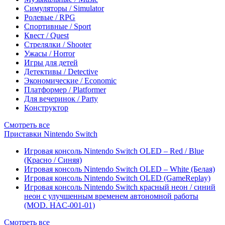
Симуляторы / Simulator
Ролевые / RPG
Спортивные / Sport
Квест / Quest
Стрелялки / Shooter
Ужасы / Horror
Игры для детей
Детективы / Detective
Экономические / Economic
Платформер / Platformer
Для вечеринок / Party
Конструктор
Смотреть все
Приставки Nintendo Switch
Игровая консоль Nintendo Switch OLED – Red / Blue
(Красно / Синяя)
Игровая консоль Nintendo Switch OLED – White (Белая)
Игровая консоль Nintendo Switch OLED (GameReplay)
Игровая консоль Nintendo Switch красный неон / синий
неон с улучшенным временем автономной работы
(MOD. HAC-001-01)
Смотреть все