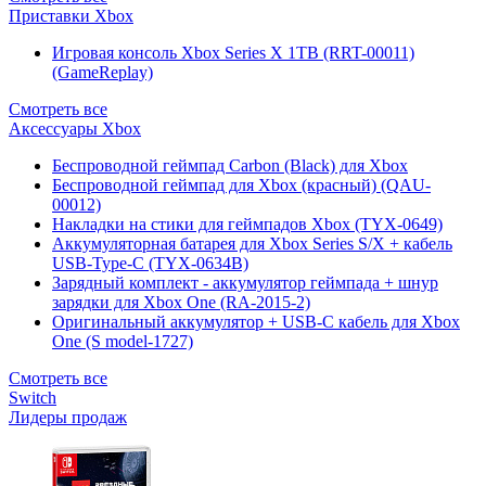
Приставки Xbox
Игровая консоль Xbox Series X 1TB (RRT-00011)
(GameReplay)
Смотреть все
Аксессуары Xbox
Беспроводной геймпад Carbon (Black) для Xbox
Беспроводной геймпад для Xbox (красный) (QAU-
00012)
Накладки на стики для геймпадов Xbox (TYX-0649)
Аккумуляторная батарея для Xbox Series S/X + кабель
USB-Type-C (TYX-0634B)
Зарядный комплект - аккумулятор геймпада + шнур
зарядки для Xbox One (RA-2015-2)
Оригинальный аккумулятор + USB-C кабель для Xbox
One (S model-1727)
Смотреть все
Switch
Лидеры продаж