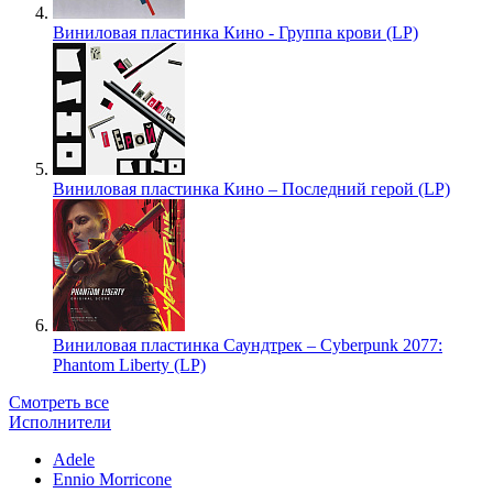
Виниловая пластинка Кино - Группа крови (LP)
Виниловая пластинка Кино – Последний герой (LP)
Виниловая пластинка Саундтрек – Cyberpunk 2077:
Phantom Liberty (LP)
Смотреть все
Исполнители
Adele
Ennio Morricone