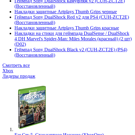
Геймпад Sony DualShock камуфляж v2 (CUH-ZCT2E)
(Восстановленный)
Накладки защитные Artplays Thumb Grips черные
Геймпад Sony DualShock Red v2 для PS4 (CUH-ZCT2E)
(Восстановленный)
Накладки защитные Artplays Thumb Grips красные
Накладки на стики для геймпада DualSense / DualShock
4 DH Marvel's Spider-Man: Miles Morales (красный) (2 шт)
(D02)
Геймпад Sony DualShock Black v2 (CUH-ZCT2E) (PS4)
(Восстановленный)
Смотреть все
Xbox
Лидеры продаж
Far Cry 5. Стандартное Издание (XboxOne)