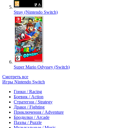
Stray (Nintendo Switch)
Super Mario Odyssey (Switch)
Смотреть все
Игры Nintendo Switch
Гонки / Racing
Боевик / Action
Стратегии / Strategy
Драки / Fighting
Приключения / Adventure
Бродилки / Arcade
Пазлы / Puzzle
Музыкальные / Music