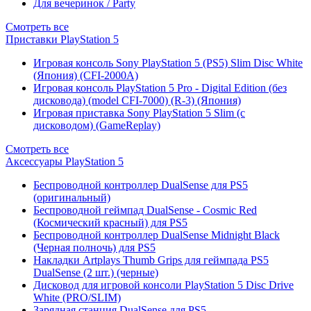
Для вечеринок / Party
Смотреть все
Приставки PlayStation 5
Игровая консоль Sony PlayStation 5 (PS5) Slim Disc White
(Япония) (CFI-2000A)
Игровая консоль PlayStation 5 Pro - Digital Edition (без
дисковода) (model CFI-7000) (R-3) (Япония)
Игровая приставка Sony PlayStation 5 Slim (с
дисководом) (GameReplay)
Смотреть все
Аксессуары PlayStation 5
Беспроводной контроллер DualSense для PS5
(оригинальный)
Беспроводной геймпад DualSense - Cosmic Red
(Космический красный) для PS5
Беспроводной контроллер DualSense Midnight Black
(Черная полночь) для PS5
Накладки Artplays Thumb Grips для геймпада PS5
DualSense (2 шт.) (черные)
Дисковод для игровой консоли PlayStation 5 Disc Drive
White (PRO/SLIM)
Зарядная станция DualSense для PS5