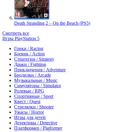
Death Stranding 2 – On the Beach (PS5)
Смотреть все
Игры PlayStation 5
Гонки / Racing
Боевик / Action
Стратегии / Strategy
Драки / Fighting
Приключения / Adventure
Бродилки / Arcade
Музыкальные / Music
Симуляторы / Simulator
Ролевые / RPG
Спортивные / Sport
Квест / Quest
Стрелялки / Shooter
Ужасы / Horror
Игры для детей
Детективы / Detective
Платформер / Platformer