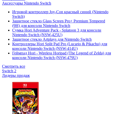
Аксессуары Nintendo Switch
Игровой контроллер Joy-Con красный синий (Nintendo
Switch)
Защитное стекло Glass Screen Pro+ Premium Tempered
(9H) для консоли Nintendo Switch
Сумка Hori Adventure Pack - Splatoon 3 для консоли
Nintendo Switch (NSW-425U)
Защитное стекло Artplays для Nintendo Switch
Контроллеры Hori Split Pad Pro (Lucario & Pikachu) для
консоли Nintendo Switch (NSW-414U)
Геймпад Hori - Wireless Horipad (The Legend of Zelda) для
консоли Nintendo Switch (NSW-479U)
Смотреть все
Switch 2
Лидеры продаж