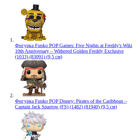
Фигурка Funko POP Games: Five Nights at Freddy's Wiki
10th Anniversary – Withered Golden Freddy Exclusive
(1033) (83091) (9,5 см)
Фигурка Funko POP Disney: Pirates of the Caribbean –
Captain Jack Sparrow (FS) (1482) (81940) (9,5 см)