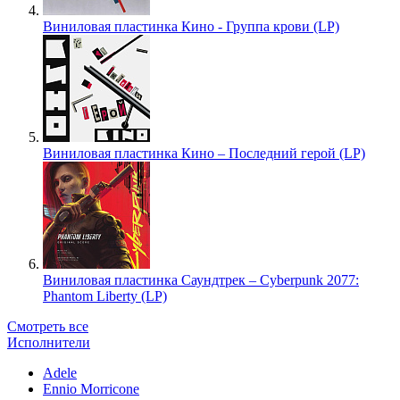
Виниловая пластинка Кино - Группа крови (LP)
Виниловая пластинка Кино – Последний герой (LP)
Виниловая пластинка Саундтрек – Cyberpunk 2077:
Phantom Liberty (LP)
Смотреть все
Исполнители
Adele
Ennio Morricone