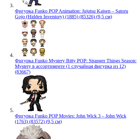
Фигурка Funko POP Animation: Jujutsu Kaisen – Satoru
Gojo (Hidden Inventory) (1885) (85326) (9,5 см)
Фигурка Funko Mystery Bitty POP: Stranger Things Season:
Mystery в ассортименте (1 случайная фигурка из 12)
(83667)
Фигурка Funko POP Movies: John Wick 3 – John Wick
(1763) (83572) (9,5 см)