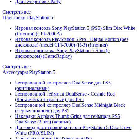
Для вечеринок / Party
Смотреть все
Приставки PlayStation 5
Игровая консоль Sony PlayStation 5 (PS5) Slim Disc White
(Япония) (CFI-2000A)
Игровая консоль PlayStation 5 Pro - Digital Edition (без
дисковода) (model CFI-7000) (R-3) (Япония)
Игровая приставка Sony PlayStation 5 Slim (с
дисководом) (GameReplay)
Смотреть все
Аксессуары PlayStation 5
Беспроводной контроллер DualSense для PS5
(оригинальный)
Беспроводной геймпад DualSense - Cosmic Red
(Космический красный) для PS5
Беспроводной контроллер DualSense Midnight Black
(Черная полночь) для PS5
Накладки Artplays Thumb Grips для геймпада PS5
DualSense (2 шт.) (черные)
Дисковод для игровой консоли PlayStation 5 Disc Drive
White (PRO/SLIM)
Зарядная станция DualSense для PS5