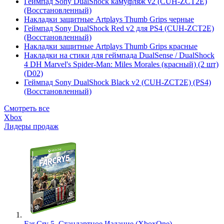
Геймпад Sony DualShock камуфляж v2 (CUH-ZCT2E)
(Восстановленный)
Накладки защитные Artplays Thumb Grips черные
Геймпад Sony DualShock Red v2 для PS4 (CUH-ZCT2E)
(Восстановленный)
Накладки защитные Artplays Thumb Grips красные
Накладки на стики для геймпада DualSense / DualShock
4 DH Marvel's Spider-Man: Miles Morales (красный) (2 шт)
(D02)
Геймпад Sony DualShock Black v2 (CUH-ZCT2E) (PS4)
(Восстановленный)
Смотреть все
Xbox
Лидеры продаж
Far Cry 5. Стандартное Издание (XboxOne)