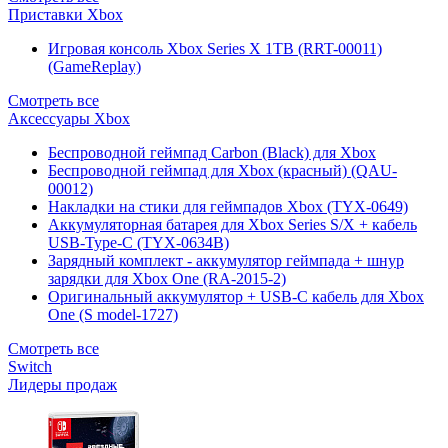
Приставки Xbox
Игровая консоль Xbox Series X 1TB (RRT-00011)
(GameReplay)
Смотреть все
Аксессуары Xbox
Беспроводной геймпад Carbon (Black) для Xbox
Беспроводной геймпад для Xbox (красный) (QAU-
00012)
Накладки на стики для геймпадов Xbox (TYX-0649)
Аккумуляторная батарея для Xbox Series S/X + кабель
USB-Type-C (TYX-0634B)
Зарядный комплект - аккумулятор геймпада + шнур
зарядки для Xbox One (RA-2015-2)
Оригинальный аккумулятор + USB-C кабель для Xbox
One (S model-1727)
Смотреть все
Switch
Лидеры продаж