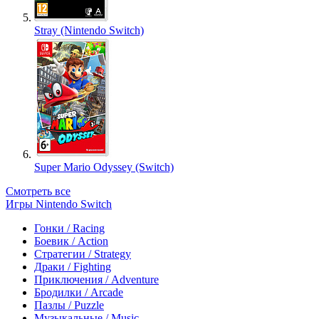
Stray (Nintendo Switch)
Super Mario Odyssey (Switch)
Смотреть все
Игры Nintendo Switch
Гонки / Racing
Боевик / Action
Стратегии / Strategy
Драки / Fighting
Приключения / Adventure
Бродилки / Arcade
Пазлы / Puzzle
Музыкальные / Music