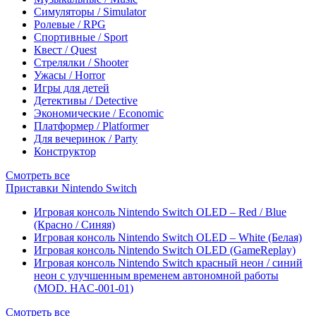
Симуляторы / Simulator
Ролевые / RPG
Спортивные / Sport
Квест / Quest
Стрелялки / Shooter
Ужасы / Horror
Игры для детей
Детективы / Detective
Экономические / Economic
Платформер / Platformer
Для вечеринок / Party
Конструктор
Смотреть все
Приставки Nintendo Switch
Игровая консоль Nintendo Switch OLED – Red / Blue
(Красно / Синяя)
Игровая консоль Nintendo Switch OLED – White (Белая)
Игровая консоль Nintendo Switch OLED (GameReplay)
Игровая консоль Nintendo Switch красный неон / синий
неон с улучшенным временем автономной работы
(MOD. HAC-001-01)
Смотреть все