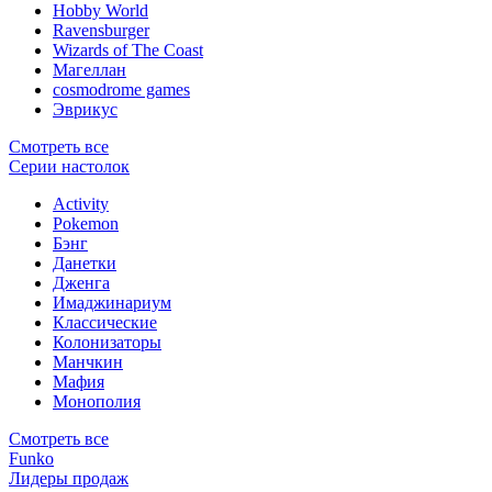
Hobby World
Ravensburger
Wizards of The Coast
Магеллан
сosmodrome games
Эврикус
Смотреть все
Серии настолок
Activity
Pokemon
Бэнг
Данетки
Дженга
Имаджинариум
Классические
Колонизаторы
Манчкин
Мафия
Монополия
Смотреть все
Funko
Лидеры продаж