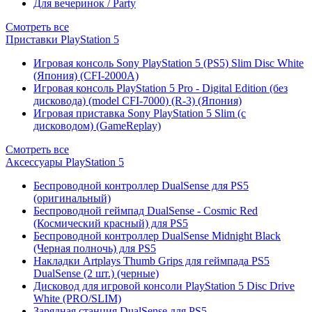
Для вечеринок / Party
Смотреть все
Приставки PlayStation 5
Игровая консоль Sony PlayStation 5 (PS5) Slim Disc White
(Япония) (CFI-2000A)
Игровая консоль PlayStation 5 Pro - Digital Edition (без
дисковода) (model CFI-7000) (R-3) (Япония)
Игровая приставка Sony PlayStation 5 Slim (с
дисководом) (GameReplay)
Смотреть все
Аксессуары PlayStation 5
Беспроводной контроллер DualSense для PS5
(оригинальный)
Беспроводной геймпад DualSense - Cosmic Red
(Космический красный) для PS5
Беспроводной контроллер DualSense Midnight Black
(Черная полночь) для PS5
Накладки Artplays Thumb Grips для геймпада PS5
DualSense (2 шт.) (черные)
Дисковод для игровой консоли PlayStation 5 Disc Drive
White (PRO/SLIM)
Зарядная станция DualSense для PS5