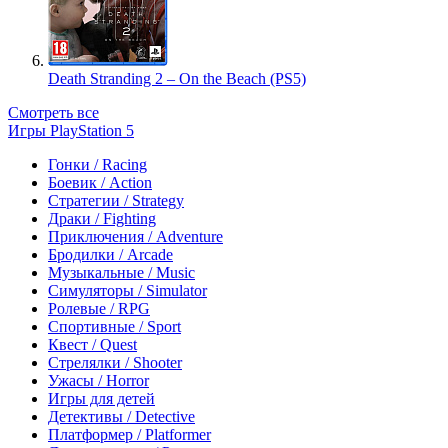
Death Stranding 2 – On the Beach (PS5)
Смотреть все
Игры PlayStation 5
Гонки / Racing
Боевик / Action
Стратегии / Strategy
Драки / Fighting
Приключения / Adventure
Бродилки / Arcade
Музыкальные / Music
Симуляторы / Simulator
Ролевые / RPG
Спортивные / Sport
Квест / Quest
Стрелялки / Shooter
Ужасы / Horror
Игры для детей
Детективы / Detective
Платформер / Platformer