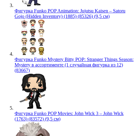
Фигурка Funko POP Animation: Jujutsu Kaisen – Satoru
Gojo (Hidden Inventory) (1885) (85326) (9,5 см)
Фигурка Funko Mystery Bitty POP: Stranger Things Season:
Mystery в ассортименте (1 случайная фигурка из 12)
(83667)
Фигурка Funko POP Movies: John Wick 3 – John Wick
(1763) (83572) (9,5 см)