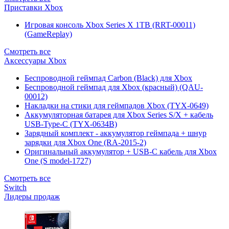
Приставки Xbox
Игровая консоль Xbox Series X 1TB (RRT-00011)
(GameReplay)
Смотреть все
Аксессуары Xbox
Беспроводной геймпад Carbon (Black) для Xbox
Беспроводной геймпад для Xbox (красный) (QAU-
00012)
Накладки на стики для геймпадов Xbox (TYX-0649)
Аккумуляторная батарея для Xbox Series S/X + кабель
USB-Type-C (TYX-0634B)
Зарядный комплект - аккумулятор геймпада + шнур
зарядки для Xbox One (RA-2015-2)
Оригинальный аккумулятор + USB-C кабель для Xbox
One (S model-1727)
Смотреть все
Switch
Лидеры продаж