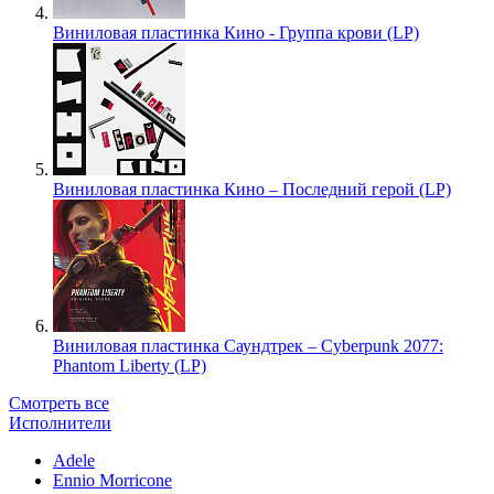
Виниловая пластинка Кино - Группа крови (LP)
Виниловая пластинка Кино – Последний герой (LP)
Виниловая пластинка Саундтрек – Cyberpunk 2077:
Phantom Liberty (LP)
Смотреть все
Исполнители
Adele
Ennio Morricone