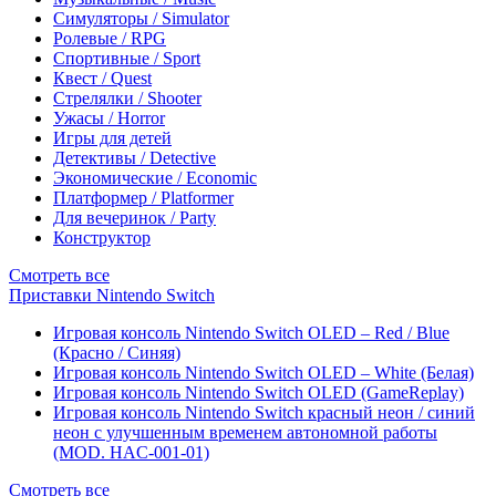
Симуляторы / Simulator
Ролевые / RPG
Спортивные / Sport
Квест / Quest
Стрелялки / Shooter
Ужасы / Horror
Игры для детей
Детективы / Detective
Экономические / Economic
Платформер / Platformer
Для вечеринок / Party
Конструктор
Смотреть все
Приставки Nintendo Switch
Игровая консоль Nintendo Switch OLED – Red / Blue
(Красно / Синяя)
Игровая консоль Nintendo Switch OLED – White (Белая)
Игровая консоль Nintendo Switch OLED (GameReplay)
Игровая консоль Nintendo Switch красный неон / синий
неон с улучшенным временем автономной работы
(MOD. HAC-001-01)
Смотреть все