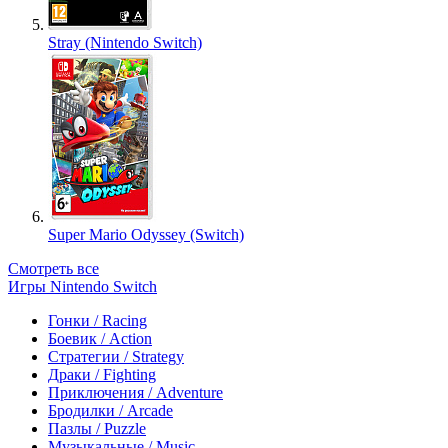
Stray (Nintendo Switch)
Super Mario Odyssey (Switch)
Смотреть все
Игры Nintendo Switch
Гонки / Racing
Боевик / Action
Стратегии / Strategy
Драки / Fighting
Приключения / Adventure
Бродилки / Arcade
Пазлы / Puzzle
Музыкальные / Music