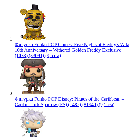
Фигурка Funko POP Games: Five Nights at Freddy's Wiki
10th Anniversary – Withered Golden Freddy Exclusive
(1033) (83091) (9,5 см)
Фигурка Funko POP Disney: Pirates of the Caribbean –
Captain Jack Sparrow (FS) (1482) (81940) (9,5 см)