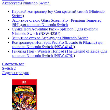
Аксессуары Nintendo Switch
Игровой контроллер Joy-Con красный синий (Nintendo
Switch)
Защитное стекло Glass Screen Pro+ Premium Tempered
(9H) для консоли Nintendo Switch
Сумка Hori Adventure Pack - Splatoon 3 для консоли
Nintendo Switch (NSW-425U)
Защитное стекло Artplays для Nintendo Switch
Контроллеры Hori Split Pad Pro (Lucario & Pikachu) для
консоли Nintendo Switch (NSW-414U)
Геймпад Hori - Wireless Horipad (The Legend of Zelda) для
консоли Nintendo Switch (NSW-479U)
Смотреть все
Switch 2
Лидеры продаж