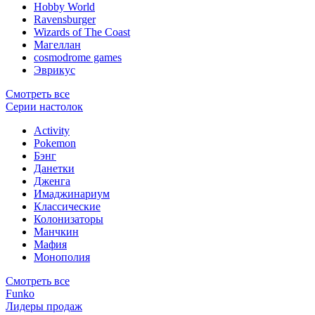
Hobby World
Ravensburger
Wizards of The Coast
Магеллан
сosmodrome games
Эврикус
Смотреть все
Серии настолок
Activity
Pokemon
Бэнг
Данетки
Дженга
Имаджинариум
Классические
Колонизаторы
Манчкин
Мафия
Монополия
Смотреть все
Funko
Лидеры продаж