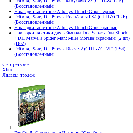
Геймпад Sony DualShock камуфляж v2 (CUH-ZCT2E)
(Восстановленный)
Накладки защитные Artplays Thumb Grips черные
Геймпад Sony DualShock Red v2 для PS4 (CUH-ZCT2E)
(Восстановленный)
Накладки защитные Artplays Thumb Grips красные
Накладки на стики для геймпада DualSense / DualShock
4 DH Marvel's Spider-Man: Miles Morales (красный) (2 шт)
(D02)
Геймпад Sony DualShock Black v2 (CUH-ZCT2E) (PS4)
(Восстановленный)
Смотреть все
Xbox
Лидеры продаж
Far Cry 5. Стандартное Издание (XboxOne)