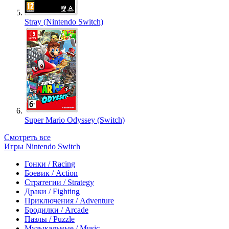
Stray (Nintendo Switch)
Super Mario Odyssey (Switch)
Смотреть все
Игры Nintendo Switch
Гонки / Racing
Боевик / Action
Стратегии / Strategy
Драки / Fighting
Приключения / Adventure
Бродилки / Arcade
Пазлы / Puzzle
Музыкальные / Music