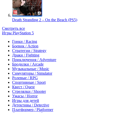
Death Stranding 2 – On the Beach (PS5)
Смотреть все
Игры PlayStation 5
Гонки / Racing
Боевик / Action
Стратегии / Strategy
Драки / Fighting
Приключения / Adventure
Бродилки / Arcade
Музыкальные / Music
Симуляторы / Simulator
Ролевые / RPG
Спортивные / Sport
Квест / Quest
Стрелялки / Shooter
Ужасы / Horror
Игры для детей
Детективы / Detective
Платформер / Platformer