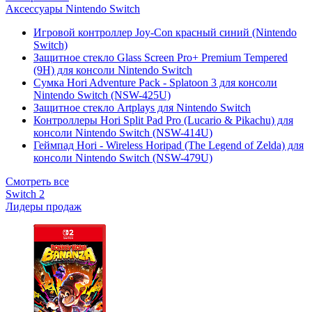
Аксессуары Nintendo Switch
Игровой контроллер Joy-Con красный синий (Nintendo
Switch)
Защитное стекло Glass Screen Pro+ Premium Tempered
(9H) для консоли Nintendo Switch
Сумка Hori Adventure Pack - Splatoon 3 для консоли
Nintendo Switch (NSW-425U)
Защитное стекло Artplays для Nintendo Switch
Контроллеры Hori Split Pad Pro (Lucario & Pikachu) для
консоли Nintendo Switch (NSW-414U)
Геймпад Hori - Wireless Horipad (The Legend of Zelda) для
консоли Nintendo Switch (NSW-479U)
Смотреть все
Switch 2
Лидеры продаж