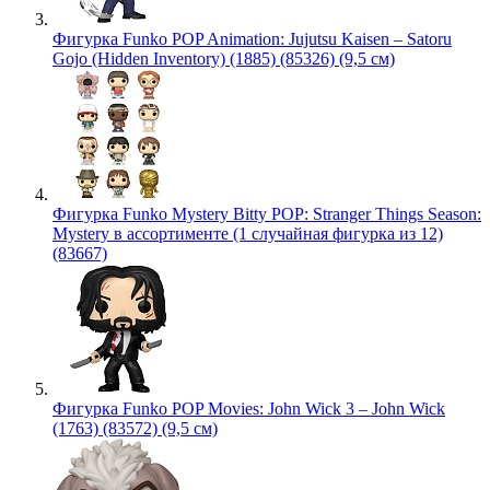
Фигурка Funko POP Animation: Jujutsu Kaisen – Satoru
Gojo (Hidden Inventory) (1885) (85326) (9,5 см)
Фигурка Funko Mystery Bitty POP: Stranger Things Season:
Mystery в ассортименте (1 случайная фигурка из 12)
(83667)
Фигурка Funko POP Movies: John Wick 3 – John Wick
(1763) (83572) (9,5 см)