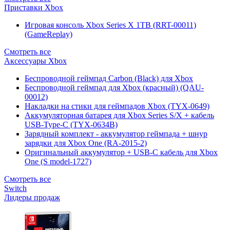
Приставки Xbox
Игровая консоль Xbox Series X 1TB (RRT-00011)
(GameReplay)
Смотреть все
Аксессуары Xbox
Беспроводной геймпад Carbon (Black) для Xbox
Беспроводной геймпад для Xbox (красный) (QAU-
00012)
Накладки на стики для геймпадов Xbox (TYX-0649)
Аккумуляторная батарея для Xbox Series S/X + кабель
USB-Type-C (TYX-0634B)
Зарядный комплект - аккумулятор геймпада + шнур
зарядки для Xbox One (RA-2015-2)
Оригинальный аккумулятор + USB-C кабель для Xbox
One (S model-1727)
Смотреть все
Switch
Лидеры продаж