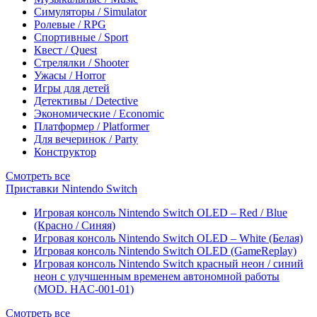
Симуляторы / Simulator
Ролевые / RPG
Спортивные / Sport
Квест / Quest
Стрелялки / Shooter
Ужасы / Horror
Игры для детей
Детективы / Detective
Экономические / Economic
Платформер / Platformer
Для вечеринок / Party
Конструктор
Смотреть все
Приставки Nintendo Switch
Игровая консоль Nintendo Switch OLED – Red / Blue
(Красно / Синяя)
Игровая консоль Nintendo Switch OLED – White (Белая)
Игровая консоль Nintendo Switch OLED (GameReplay)
Игровая консоль Nintendo Switch красный неон / синий
неон с улучшенным временем автономной работы
(MOD. HAC-001-01)
Смотреть все