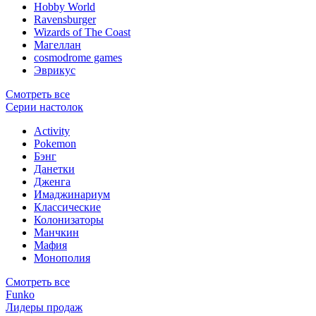
Hobby World
Ravensburger
Wizards of The Coast
Магеллан
сosmodrome games
Эврикус
Смотреть все
Серии настолок
Activity
Pokemon
Бэнг
Данетки
Дженга
Имаджинариум
Классические
Колонизаторы
Манчкин
Мафия
Монополия
Смотреть все
Funko
Лидеры продаж