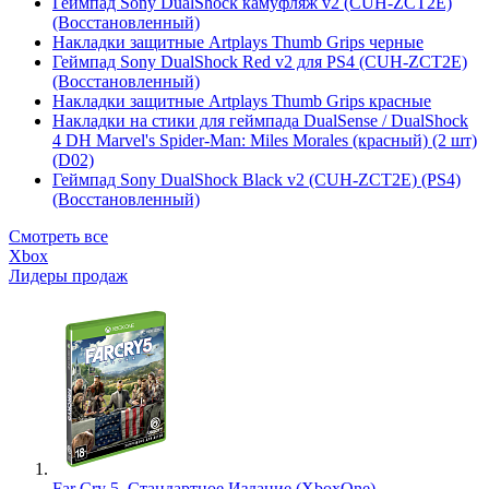
Геймпад Sony DualShock камуфляж v2 (CUH-ZCT2E)
(Восстановленный)
Накладки защитные Artplays Thumb Grips черные
Геймпад Sony DualShock Red v2 для PS4 (CUH-ZCT2E)
(Восстановленный)
Накладки защитные Artplays Thumb Grips красные
Накладки на стики для геймпада DualSense / DualShock
4 DH Marvel's Spider-Man: Miles Morales (красный) (2 шт)
(D02)
Геймпад Sony DualShock Black v2 (CUH-ZCT2E) (PS4)
(Восстановленный)
Смотреть все
Xbox
Лидеры продаж
Far Cry 5. Стандартное Издание (XboxOne)