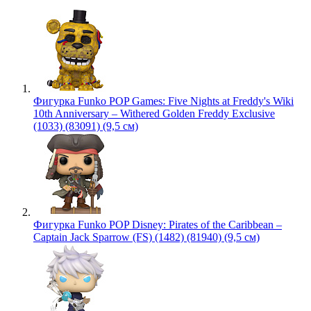
Фигурка Funko POP Games: Five Nights at Freddy's Wiki
10th Anniversary – Withered Golden Freddy Exclusive
(1033) (83091) (9,5 см)
Фигурка Funko POP Disney: Pirates of the Caribbean –
Captain Jack Sparrow (FS) (1482) (81940) (9,5 см)