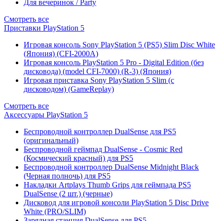
Для вечеринок / Party
Смотреть все
Приставки PlayStation 5
Игровая консоль Sony PlayStation 5 (PS5) Slim Disc White
(Япония) (CFI-2000A)
Игровая консоль PlayStation 5 Pro - Digital Edition (без
дисковода) (model CFI-7000) (R-3) (Япония)
Игровая приставка Sony PlayStation 5 Slim (с
дисководом) (GameReplay)
Смотреть все
Аксессуары PlayStation 5
Беспроводной контроллер DualSense для PS5
(оригинальный)
Беспроводной геймпад DualSense - Cosmic Red
(Космический красный) для PS5
Беспроводной контроллер DualSense Midnight Black
(Черная полночь) для PS5
Накладки Artplays Thumb Grips для геймпада PS5
DualSense (2 шт.) (черные)
Дисковод для игровой консоли PlayStation 5 Disc Drive
White (PRO/SLIM)
Зарядная станция DualSense для PS5