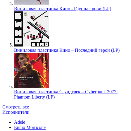
Виниловая пластинка Кино - Группа крови (LP)
Виниловая пластинка Кино – Последний герой (LP)
Виниловая пластинка Саундтрек – Cyberpunk 2077:
Phantom Liberty (LP)
Смотреть все
Исполнители
Adele
Ennio Morricone