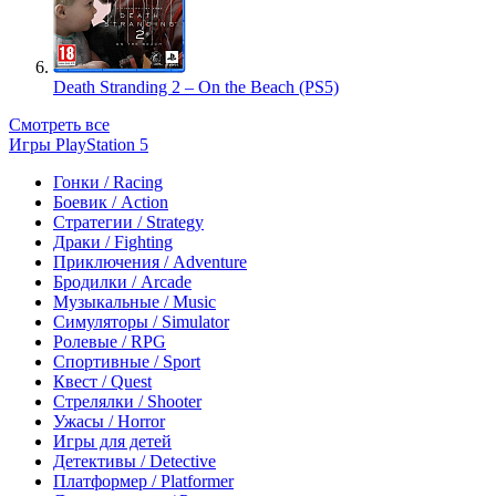
Death Stranding 2 – On the Beach (PS5)
Смотреть все
Игры PlayStation 5
Гонки / Racing
Боевик / Action
Стратегии / Strategy
Драки / Fighting
Приключения / Adventure
Бродилки / Arcade
Музыкальные / Music
Симуляторы / Simulator
Ролевые / RPG
Спортивные / Sport
Квест / Quest
Стрелялки / Shooter
Ужасы / Horror
Игры для детей
Детективы / Detective
Платформер / Platformer