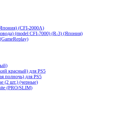
 (Япония) (CFI-2000A)
сковода) (model CFI-7000) (R-3) (Япония)
 (GameReplay)
ный)
кий красный) для PS5
ая полночь) для PS5
e (2 шт.) (черные)
hite (PRO/SLIM)