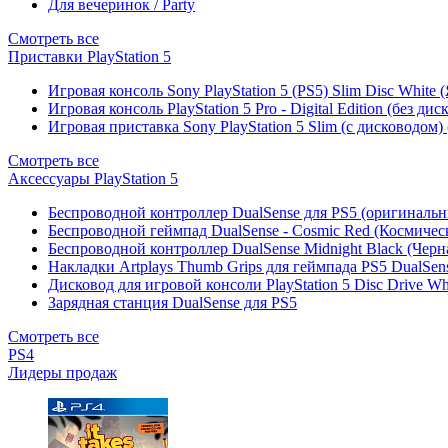
Для вечеринок / Party
Смотреть все
Приставки PlayStation 5
Игровая консоль Sony PlayStation 5 (PS5) Slim Disc White
Игровая консоль PlayStation 5 Pro - Digital Edition (без ди
Игровая приставка Sony PlayStation 5 Slim (с дисководом)
Смотреть все
Аксессуары PlayStation 5
Беспроводной контроллер DualSense для PS5 (оригиналь
Беспроводной геймпад DualSense - Cosmic Red (Космичес
Беспроводной контроллер DualSense Midnight Black (Черн
Накладки Artplays Thumb Grips для геймпада PS5 DualSens
Дисковод для игровой консоли PlayStation 5 Disc Drive W
Зарядная станция DualSense для PS5
Смотреть все
PS4
Лидеры продаж