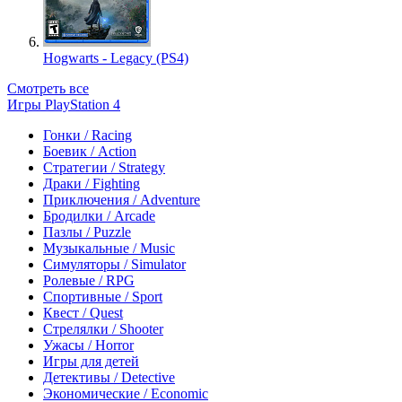
Hogwarts - Legacy (PS4)
Смотреть все
Игры PlayStation 4
Гонки / Racing
Боевик / Action
Стратегии / Strategy
Драки / Fighting
Приключения / Adventure
Бродилки / Arcade
Пазлы / Puzzle
Музыкальные / Music
Симуляторы / Simulator
Ролевые / RPG
Спортивные / Sport
Квест / Quest
Стрелялки / Shooter
Ужасы / Horror
Игры для детей
Детективы / Detective
Экономические / Economic