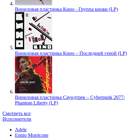
Виниловая пластинка Кино - Группа крови (LP)
Виниловая пластинка Кино – Последний герой (LP)
Виниловая пластинка Саундтрек – Cyberpunk 2077:
Phantom Liberty (LP)
Смотреть все
Исполнители
Adele
Ennio Morricone