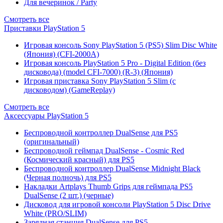
Для вечеринок / Party
Смотреть все
Приставки PlayStation 5
Игровая консоль Sony PlayStation 5 (PS5) Slim Disc White
(Япония) (CFI-2000A)
Игровая консоль PlayStation 5 Pro - Digital Edition (без
дисковода) (model CFI-7000) (R-3) (Япония)
Игровая приставка Sony PlayStation 5 Slim (с
дисководом) (GameReplay)
Смотреть все
Аксессуары PlayStation 5
Беспроводной контроллер DualSense для PS5
(оригинальный)
Беспроводной геймпад DualSense - Cosmic Red
(Космический красный) для PS5
Беспроводной контроллер DualSense Midnight Black
(Черная полночь) для PS5
Накладки Artplays Thumb Grips для геймпада PS5
DualSense (2 шт.) (черные)
Дисковод для игровой консоли PlayStation 5 Disc Drive
White (PRO/SLIM)
Зарядная станция DualSense для PS5