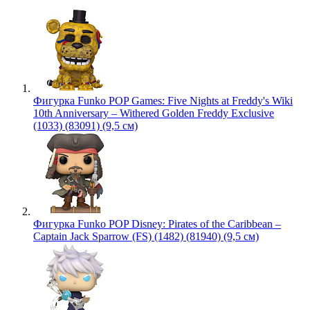
Фигурка Funko POP Games: Five Nights at Freddy's Wiki
10th Anniversary – Withered Golden Freddy Exclusive
(1033) (83091) (9,5 см)
Фигурка Funko POP Disney: Pirates of the Caribbean –
Captain Jack Sparrow (FS) (1482) (81940) (9,5 см)