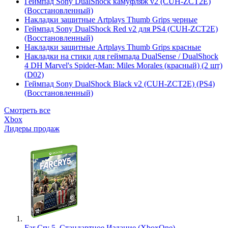
Геймпад Sony DualShock камуфляж v2 (CUH-ZCT2E)
(Восстановленный)
Накладки защитные Artplays Thumb Grips черные
Геймпад Sony DualShock Red v2 для PS4 (CUH-ZCT2E)
(Восстановленный)
Накладки защитные Artplays Thumb Grips красные
Накладки на стики для геймпада DualSense / DualShock
4 DH Marvel's Spider-Man: Miles Morales (красный) (2 шт)
(D02)
Геймпад Sony DualShock Black v2 (CUH-ZCT2E) (PS4)
(Восстановленный)
Смотреть все
Xbox
Лидеры продаж
Far Cry 5. Стандартное Издание (XboxOne)