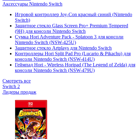
Аксессуары Nintendo Switch
Игровой контроллер Joy-Con красный синий (Nintendo
Switch)
Защитное стекло Glass Screen Pro+ Premium Tempered
(9H) для консоли Nintendo Switch
Сумка Hori Adventure Pack - Splatoon 3 для консоли
Nintendo Switch (NSW-425U)
Защитное стекло Artplays для Nintendo Switch
Контроллеры Hori Split Pad Pro (Lucario & Pikachu) для
консоли Nintendo Switch (NSW-414U)
Геймпад Hori - Wireless Horipad (The Legend of Zelda) для
консоли Nintendo Switch (NSW-479U)
Смотреть все
Switch 2
Лидеры продаж