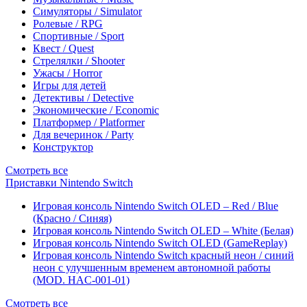
Симуляторы / Simulator
Ролевые / RPG
Спортивные / Sport
Квест / Quest
Стрелялки / Shooter
Ужасы / Horror
Игры для детей
Детективы / Detective
Экономические / Economic
Платформер / Platformer
Для вечеринок / Party
Конструктор
Смотреть все
Приставки Nintendo Switch
Игровая консоль Nintendo Switch OLED – Red / Blue
(Красно / Синяя)
Игровая консоль Nintendo Switch OLED – White (Белая)
Игровая консоль Nintendo Switch OLED (GameReplay)
Игровая консоль Nintendo Switch красный неон / синий
неон с улучшенным временем автономной работы
(MOD. HAC-001-01)
Смотреть все