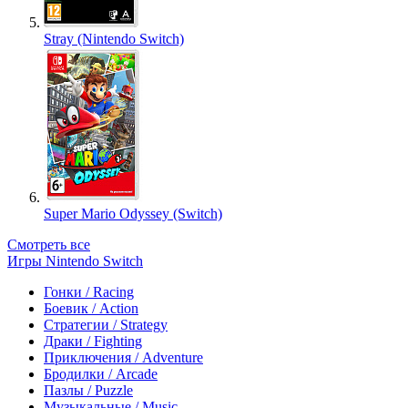
Stray (Nintendo Switch)
Super Mario Odyssey (Switch)
Смотреть все
Игры Nintendo Switch
Гонки / Racing
Боевик / Action
Стратегии / Strategy
Драки / Fighting
Приключения / Adventure
Бродилки / Arcade
Пазлы / Puzzle
Музыкальные / Music