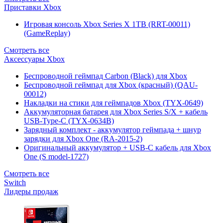
Приставки Xbox
Игровая консоль Xbox Series X 1TB (RRT-00011)
(GameReplay)
Смотреть все
Аксессуары Xbox
Беспроводной геймпад Carbon (Black) для Xbox
Беспроводной геймпад для Xbox (красный) (QAU-
00012)
Накладки на стики для геймпадов Xbox (TYX-0649)
Аккумуляторная батарея для Xbox Series S/X + кабель
USB-Type-C (TYX-0634B)
Зарядный комплект - аккумулятор геймпада + шнур
зарядки для Xbox One (RA-2015-2)
Оригинальный аккумулятор + USB-C кабель для Xbox
One (S model-1727)
Смотреть все
Switch
Лидеры продаж