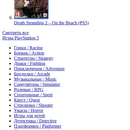
Death Stranding 2 – On the Beach (PS5)
Смотреть все
Игры PlayStation 5
Гонки / Racing
Боевик / Action
Стратегии / Strategy
Драки / Fighting
Приключения / Adventure
Бродилки / Arcade
Музыкальные / Music
Симуляторы / Simulator
Ролевые / RPG
Спортивные / Sport
Квест / Quest
Стрелялки / Shooter
Ужасы / Horror
Игры для детей
Детективы / Detective
Платформер / Platformer