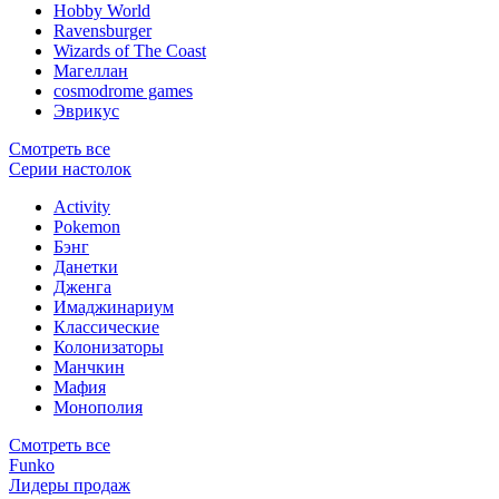
Hobby World
Ravensburger
Wizards of The Coast
Магеллан
сosmodrome games
Эврикус
Смотреть все
Серии настолок
Activity
Pokemon
Бэнг
Данетки
Дженга
Имаджинариум
Классические
Колонизаторы
Манчкин
Мафия
Монополия
Смотреть все
Funko
Лидеры продаж