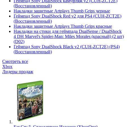
Геймпад Sony DualShock камуфляж v2 (CUH-ZCT2E)
(Восстановленный)
Накладки защитные Artplays Thumb Grips черные
Геймпад Sony DualShock Red v2 для PS4 (CUH-ZCT2E)
(Восстановленный)
Накладки защитные Artplays Thumb Grips красные
Накладки на стики для геймпада DualSense / DualShock
4 DH Marvel's Spider-Man: Miles Morales (красный) (2 шт)
(D02)
Геймпад Sony DualShock Black v2 (CUH-ZCT2E) (PS4)
(Восстановленный)
Смотреть все
Xbox
Лидеры продаж
Far Cry 5. Стандартное Издание (XboxOne)