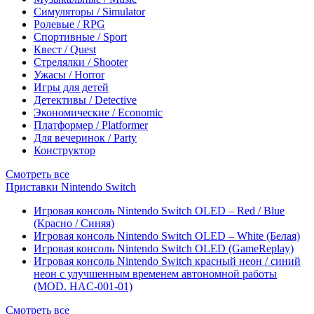
Симуляторы / Simulator
Ролевые / RPG
Спортивные / Sport
Квест / Quest
Стрелялки / Shooter
Ужасы / Horror
Игры для детей
Детективы / Detective
Экономические / Economic
Платформер / Platformer
Для вечеринок / Party
Конструктор
Смотреть все
Приставки Nintendo Switch
Игровая консоль Nintendo Switch OLED – Red / Blue
(Красно / Синяя)
Игровая консоль Nintendo Switch OLED – White (Белая)
Игровая консоль Nintendo Switch OLED (GameReplay)
Игровая консоль Nintendo Switch красный неон / синий
неон с улучшенным временем автономной работы
(MOD. HAC-001-01)
Смотреть все