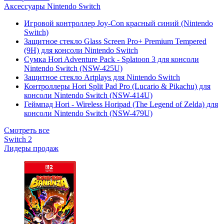
Аксессуары Nintendo Switch
Игровой контроллер Joy-Con красный синий (Nintendo
Switch)
Защитное стекло Glass Screen Pro+ Premium Tempered
(9H) для консоли Nintendo Switch
Сумка Hori Adventure Pack - Splatoon 3 для консоли
Nintendo Switch (NSW-425U)
Защитное стекло Artplays для Nintendo Switch
Контроллеры Hori Split Pad Pro (Lucario & Pikachu) для
консоли Nintendo Switch (NSW-414U)
Геймпад Hori - Wireless Horipad (The Legend of Zelda) для
консоли Nintendo Switch (NSW-479U)
Смотреть все
Switch 2
Лидеры продаж