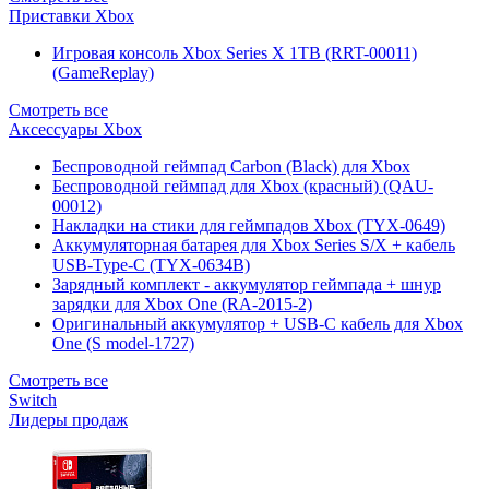
Приставки Xbox
Игровая консоль Xbox Series X 1TB (RRT-00011)
(GameReplay)
Смотреть все
Аксессуары Xbox
Беспроводной геймпад Carbon (Black) для Xbox
Беспроводной геймпад для Xbox (красный) (QAU-
00012)
Накладки на стики для геймпадов Xbox (TYX-0649)
Аккумуляторная батарея для Xbox Series S/X + кабель
USB-Type-C (TYX-0634B)
Зарядный комплект - аккумулятор геймпада + шнур
зарядки для Xbox One (RA-2015-2)
Оригинальный аккумулятор + USB-C кабель для Xbox
One (S model-1727)
Смотреть все
Switch
Лидеры продаж