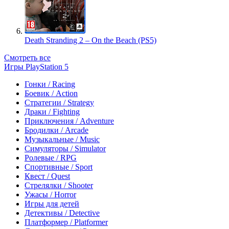
Death Stranding 2 – On the Beach (PS5)
Смотреть все
Игры PlayStation 5
Гонки / Racing
Боевик / Action
Стратегии / Strategy
Драки / Fighting
Приключения / Adventure
Бродилки / Arcade
Музыкальные / Music
Симуляторы / Simulator
Ролевые / RPG
Спортивные / Sport
Квест / Quest
Стрелялки / Shooter
Ужасы / Horror
Игры для детей
Детективы / Detective
Платформер / Platformer