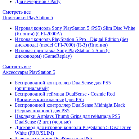
Для вечеринок / Party
Смотреть все
Приставки PlayStation 5
Игровая консоль Sony PlayStation 5 (PS5) Slim Disc White
(Япония) (CFI-2000A)
Игровая консоль PlayStation 5 Pro - Digital Edition (без
дисковода) (model CFI-7000) (R-3) (Япония)
Игровая приставка Sony PlayStation 5 Slim (с
дисководом) (GameReplay)
Смотреть все
Аксессуары PlayStation 5
Беспроводной контроллер DualSense для PS5
(оригинальный)
Беспроводной геймпад DualSense - Cosmic Red
(Космический красный) для PS5
Беспроводной контроллер DualSense Midnight Black
(Черная полночь) для PS5
Накладки Artplays Thumb Grips для геймпада PS5
DualSense (2 шт.) (черные)
Дисковод для игровой консоли PlayStation 5 Disc Drive
White (PRO/SLIM)
Зарядная станция DualSense для PS5