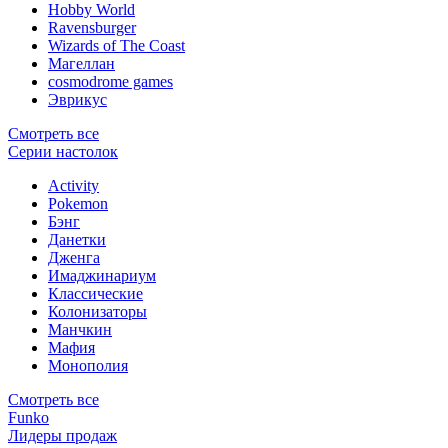
Hobby World
Ravensburger
Wizards of The Coast
Магеллан
сosmodrome games
Эврикус
Смотреть все
Серии настолок
Activity
Pokemon
Бэнг
Данетки
Дженга
Имаджинариум
Классические
Колонизаторы
Манчкин
Мафия
Монополия
Смотреть все
Funko
Лидеры продаж