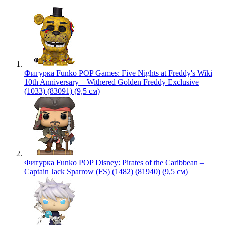
Фигурка Funko POP Games: Five Nights at Freddy's Wiki
10th Anniversary – Withered Golden Freddy Exclusive
(1033) (83091) (9,5 см)
Фигурка Funko POP Disney: Pirates of the Caribbean –
Captain Jack Sparrow (FS) (1482) (81940) (9,5 см)