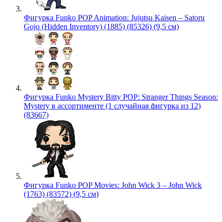
Фигурка Funko POP Animation: Jujutsu Kaisen – Satoru
Gojo (Hidden Inventory) (1885) (85326) (9,5 см)
Фигурка Funko Mystery Bitty POP: Stranger Things Season:
Mystery в ассортименте (1 случайная фигурка из 12)
(83667)
Фигурка Funko POP Movies: John Wick 3 – John Wick
(1763) (83572) (9,5 см)