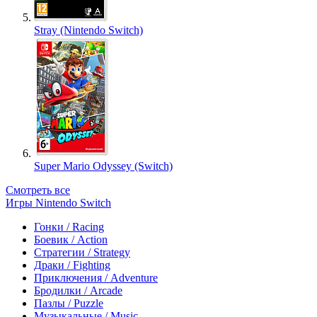
Stray (Nintendo Switch)
Super Mario Odyssey (Switch)
Смотреть все
Игры Nintendo Switch
Гонки / Racing
Боевик / Action
Стратегии / Strategy
Драки / Fighting
Приключения / Adventure
Бродилки / Arcade
Пазлы / Puzzle
Музыкальные / Music