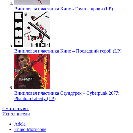
Виниловая пластинка Кино - Группа крови (LP)
Виниловая пластинка Кино – Последний герой (LP)
Виниловая пластинка Саундтрек – Cyberpunk 2077:
Phantom Liberty (LP)
Смотреть все
Исполнители
Adele
Ennio Morricone