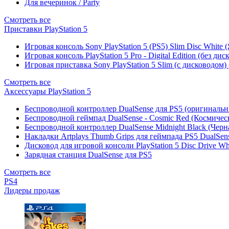
Для вечеринок / Party
Смотреть все
Приставки PlayStation 5
Игровая консоль Sony PlayStation 5 (PS5) Slim Disc White
Игровая консоль PlayStation 5 Pro - Digital Edition (без ди
Игровая приставка Sony PlayStation 5 Slim (с дисководом)
Смотреть все
Аксессуары PlayStation 5
Беспроводной контроллер DualSense для PS5 (оригиналь
Беспроводной геймпад DualSense - Cosmic Red (Космичес
Беспроводной контроллер DualSense Midnight Black (Черн
Накладки Artplays Thumb Grips для геймпада PS5 DualSens
Дисковод для игровой консоли PlayStation 5 Disc Drive W
Зарядная станция DualSense для PS5
Смотреть все
PS4
Лидеры продаж