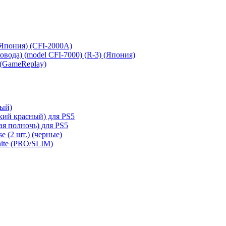
 (Япония) (CFI-2000A)
сковода) (model CFI-7000) (R-3) (Япония)
 (GameReplay)
ный)
кий красный) для PS5
ая полночь) для PS5
e (2 шт.) (черные)
hite (PRO/SLIM)