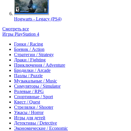
Hogwarts - Legacy (PS4)
Смотреть все
Игры PlayStation 4
Гонки / Racing
Боевик / Action
Стратегии / Strategy
Драки / Fighting
Приключения / Adventure
Бродилки / Arcade
Пазлы / Puzzle
Музыкальные / Music
Симуляторы / Simulator
Ролевые / RPG
Спортивные / Sport
Квест / Quest
Стрелялки / Shooter
Ужасы / Horror
Игры для детей
Детективы / Detective
Экономические / Economic