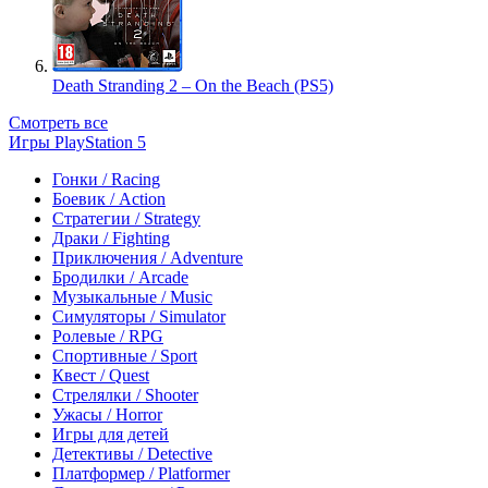
Death Stranding 2 – On the Beach (PS5)
Смотреть все
Игры PlayStation 5
Гонки / Racing
Боевик / Action
Стратегии / Strategy
Драки / Fighting
Приключения / Adventure
Бродилки / Arcade
Музыкальные / Music
Симуляторы / Simulator
Ролевые / RPG
Спортивные / Sport
Квест / Quest
Стрелялки / Shooter
Ужасы / Horror
Игры для детей
Детективы / Detective
Платформер / Platformer