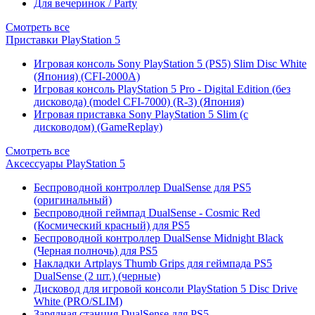
Для вечеринок / Party
Смотреть все
Приставки PlayStation 5
Игровая консоль Sony PlayStation 5 (PS5) Slim Disc White
(Япония) (CFI-2000A)
Игровая консоль PlayStation 5 Pro - Digital Edition (без
дисковода) (model CFI-7000) (R-3) (Япония)
Игровая приставка Sony PlayStation 5 Slim (с
дисководом) (GameReplay)
Смотреть все
Аксессуары PlayStation 5
Беспроводной контроллер DualSense для PS5
(оригинальный)
Беспроводной геймпад DualSense - Cosmic Red
(Космический красный) для PS5
Беспроводной контроллер DualSense Midnight Black
(Черная полночь) для PS5
Накладки Artplays Thumb Grips для геймпада PS5
DualSense (2 шт.) (черные)
Дисковод для игровой консоли PlayStation 5 Disc Drive
White (PRO/SLIM)
Зарядная станция DualSense для PS5