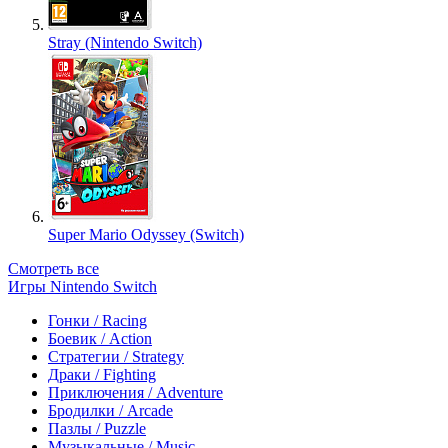
Stray (Nintendo Switch)
Super Mario Odyssey (Switch)
Смотреть все
Игры Nintendo Switch
Гонки / Racing
Боевик / Action
Стратегии / Strategy
Драки / Fighting
Приключения / Adventure
Бродилки / Arcade
Пазлы / Puzzle
Музыкальные / Music