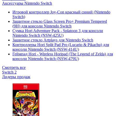
Аксессуары Nintendo Switch
Игровой контроллер Joy-Con красный синий (Nintendo
Switch)
Защитное стекло Glass Screen Pro+ Premium Tempered
(9H) для консоли Nintendo Switch
Сумка Hori Adventure Pack - Splatoon 3 для консоли
Nintendo Switch (NSW-425U)
Защитное стекло Artplays для Nintendo Switch
Контроллеры Hori Split Pad Pro (Lucario & Pikachu) для
консоли Nintendo Switch (NSW-414U)
Геймпад Hori - Wireless Horipad (The Legend of Zelda) для
консоли Nintendo Switch (NSW-479U)
Смотреть все
Switch 2
Лидеры продаж