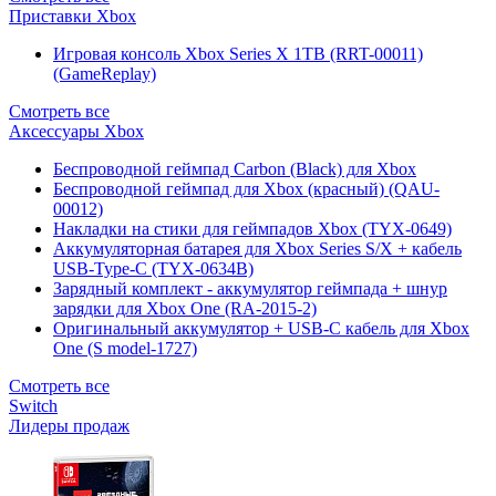
Приставки Xbox
Игровая консоль Xbox Series X 1TB (RRT-00011)
(GameReplay)
Смотреть все
Аксессуары Xbox
Беспроводной геймпад Carbon (Black) для Xbox
Беспроводной геймпад для Xbox (красный) (QAU-
00012)
Накладки на стики для геймпадов Xbox (TYX-0649)
Аккумуляторная батарея для Xbox Series S/X + кабель
USB-Type-C (TYX-0634B)
Зарядный комплект - аккумулятор геймпада + шнур
зарядки для Xbox One (RA-2015-2)
Оригинальный аккумулятор + USB-C кабель для Xbox
One (S model-1727)
Смотреть все
Switch
Лидеры продаж