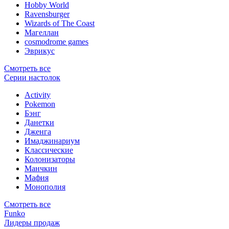
Hobby World
Ravensburger
Wizards of The Coast
Магеллан
сosmodrome games
Эврикус
Смотреть все
Серии настолок
Activity
Pokemon
Бэнг
Данетки
Дженга
Имаджинариум
Классические
Колонизаторы
Манчкин
Мафия
Монополия
Смотреть все
Funko
Лидеры продаж