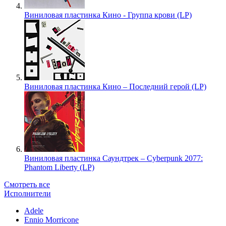
Виниловая пластинка Кино - Группа крови (LP)
Виниловая пластинка Кино – Последний герой (LP)
Виниловая пластинка Саундтрек – Cyberpunk 2077:
Phantom Liberty (LP)
Смотреть все
Исполнители
Adele
Ennio Morricone