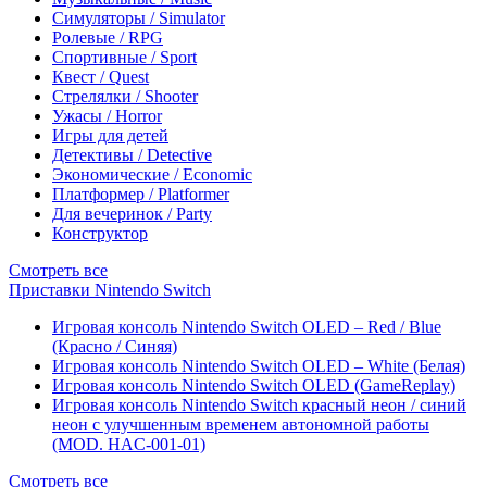
Симуляторы / Simulator
Ролевые / RPG
Спортивные / Sport
Квест / Quest
Стрелялки / Shooter
Ужасы / Horror
Игры для детей
Детективы / Detective
Экономические / Economic
Платформер / Platformer
Для вечеринок / Party
Конструктор
Смотреть все
Приставки Nintendo Switch
Игровая консоль Nintendo Switch OLED – Red / Blue
(Красно / Синяя)
Игровая консоль Nintendo Switch OLED – White (Белая)
Игровая консоль Nintendo Switch OLED (GameReplay)
Игровая консоль Nintendo Switch красный неон / синий
неон с улучшенным временем автономной работы
(MOD. HAC-001-01)
Смотреть все