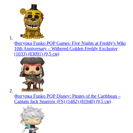
Фигурка Funko POP Games: Five Nights at Freddy's Wiki
10th Anniversary – Withered Golden Freddy Exclusive
(1033) (83091) (9,5 см)
Фигурка Funko POP Disney: Pirates of the Caribbean –
Captain Jack Sparrow (FS) (1482) (81940) (9,5 см)