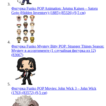
Фигурка Funko POP Animation: Jujutsu Kaisen – Satoru
Gojo (Hidden Inventory) (1885) (85326) (9,5 см)
Фигурка Funko Mystery Bitty POP: Stranger Things Season:
Mystery в ассортименте (1 случайная фигурка из 12)
(83667)
Фигурка Funko POP Movies: John Wick 3 – John Wick
(1763) (83572) (9,5 см)