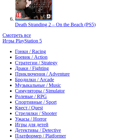
Death Stranding 2 – On the Beach (PS5)
Смотреть все
Игры PlayStation 5
Гонки / Racing
Боевик / Action
Стратегии / Strategy
Драки / Fighting
Приключения / Adventure
Бродилки / Arcade
Музыкальные / Music
Симуляторы / Simulator
Ролевые / RPG
Спортивные / Sport
Квест / Quest
Стрелялки / Shooter
Ужасы / Horror
Игры для детей
Детективы / Detective
Платформер / Platformer