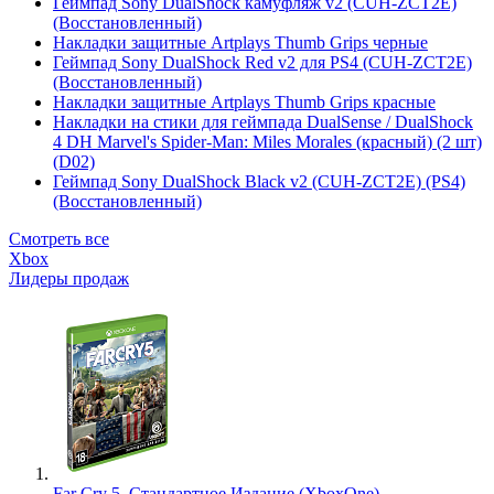
Геймпад Sony DualShock камуфляж v2 (CUH-ZCT2E)
(Восстановленный)
Накладки защитные Artplays Thumb Grips черные
Геймпад Sony DualShock Red v2 для PS4 (CUH-ZCT2E)
(Восстановленный)
Накладки защитные Artplays Thumb Grips красные
Накладки на стики для геймпада DualSense / DualShock
4 DH Marvel's Spider-Man: Miles Morales (красный) (2 шт)
(D02)
Геймпад Sony DualShock Black v2 (CUH-ZCT2E) (PS4)
(Восстановленный)
Смотреть все
Xbox
Лидеры продаж
Far Cry 5. Стандартное Издание (XboxOne)